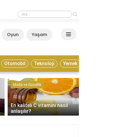
›
şamak için nasıl bir ülke?
Oyun
Yaşam
Anasayfa
Otomobil
Teknoloji
Yemek
Moda ve Güzellik
Kültür ve Sanat
›
En kaliteli C vitamini nasıl
Enstrümantal müzik tür
anlaşılır?
nelerdir?