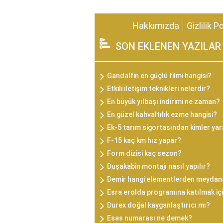
Hakkımızda
Gizlilik P
SON EKLENEN YAZILAR
Gandalfin en güçlü filmi hangisi?
Etkili iletişim teknikleri nelerdir?
En büyük yılbaşı indirimi ne zaman?
En güzel kahvaltılık ezme hangisi?
Ek-5 tarım sigortasından kimler y
F-15 kaç km hız yapar?
Form dizisi kaç sezon?
Duşakabin montajı nasıl yapılır?
Demir hangi elementlerden meydana
Esra erolda programına katılmak iç
Durex doğal kayganlaştırıcı mı?
Esas numarası ne demek?