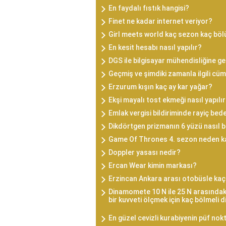
En faydalı fıstık hangisi?
Finet ne kadar internet veriyor?
Girl meets world kaç sezon kaç bö
En kesit hesabı nasıl yapılır?
DGS ile bilgisayar mühendisliğine ge
Geçmiş ve şimdiki zamanla ilgili cüm
Erzurum kışın kaç ay kar yağar?
Ekşi mayalı tost ekmeği nasıl yapılı
Emlak vergisi bildiriminde rayiç be
Dikdörtgen prizmanın 6 yüzü nasıl 
Game Of Thrones 4. sezon neden ka
Doppler yasası nedir?
Ercan Wear kimin markası?
Erzincan Ankara arası otobüsle kaç
Dinamomete 10 N ile 25 N arasındaki 
bir kuvveti ölçmek için kaç bölmeli 
En güzel cevizli kurabiyenin püf nok