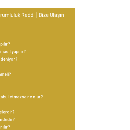
rumluluk Reddi
Bize Ulaşın
pılır?
nasıl yapılır?
 deniyor?
nmeli?
kabul etmezse ne olur?
elerdir?
indedir?
ılır?