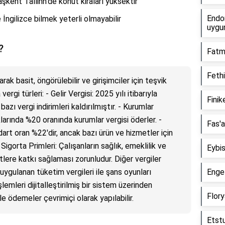
aşkent Tallinn'de konut kiraları yüksektir
Endon
 İngilizce bilmek yeterli olmayabilir
uygu
?
Fatma
Fethi
rak basit, öngörülebilir ve girişimciler için teşvik
vergi türleri: - Gelir Vergisi: 2025 yılı itibarıyla
Finik
zı vergi indirimleri kaldırılmıştır. - Kurumlar
ıklarında %20 oranında kurumlar vergisi öderler. -
Fas'a
rt oran %22'dir, ancak bazı ürün ve hizmetler için
l Sigorta Primleri: Çalışanların sağlık, emeklilik ve
Eybis
etlere katkı sağlaması zorunludur. Diğer vergiler
 uygulanan tüketim vergileri ile şans oyunları
Enge
lemleri dijitalleştirilmiş bir sistem üzerinden
Flory
e ödemeler çevrimiçi olarak yapılabilir.
Etstu