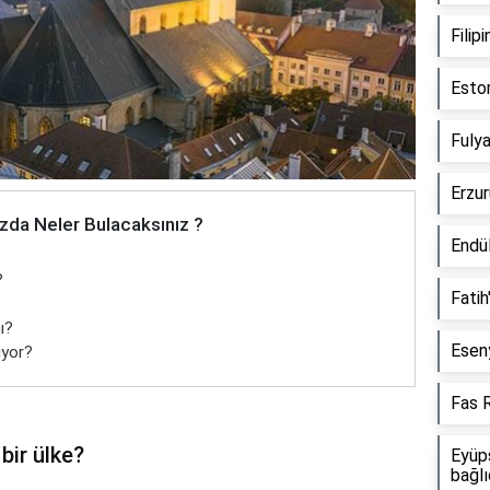
Filip
Estor
Fulya
Erzur
zda Neler Bulacaksınız ?
Endül
?
Fatih
ı?
Esen
ıyor?
Fas 
bir ülke?
Eyüp
bağlı