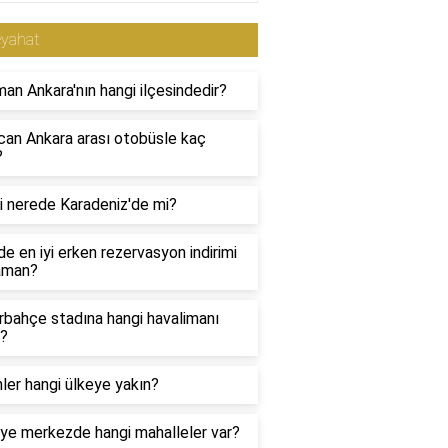
eyahat
an Ankara'nın hangi ilçesindedir?
can Ankara arası otobüsle kaç
?
i nerede Karadeniz'de mi?
e en iyi erken rezervasyon indirimi
aman?
rbahçe stadına hangi havalimanı
n?
inler hangi ülkeye yakın?
ye merkezde hangi mahalleler var?