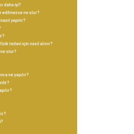
cı daha iyi?
e edilmezse ne olur?
nasıl yapılır?
?
ir?
izik tedavi için nasıl alınır?
 ne olur?
onra ne yapılır?
nedir?
apılır?
lır?
i?