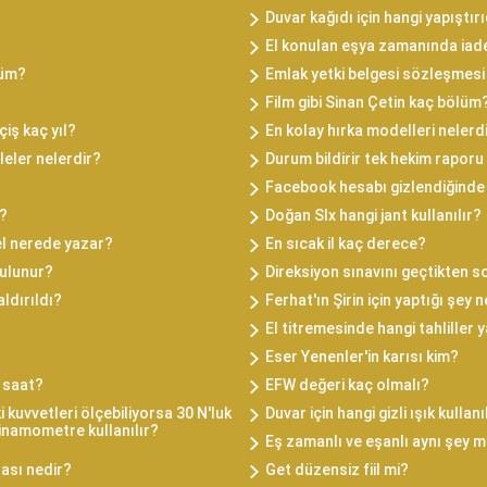
Duvar kağıdı için hangi yapıştırı
El konulan eşya zamanında iad
lüm?
Emlak yetki belgesi sözleşmesi 
Film gibi Sinan Çetin kaç bölüm
çiş kaç yıl?
En kolay hırka modelleri nelerd
leler nelerdir?
Durum bildirir tek hekim raporu f
Facebook hesabı gizlendiğinde
r?
Doğan Slx hangi jant kullanılır?
del nerede yazar?
En sıcak il kaç derece?
bulunur?
Direksiyon sınavını geçtikten s
ldırıldı?
Ferhat'ın Şirin için yaptığı şey 
El titremesinde hangi tahliller y
Eser Yenenler'in karısı kim?
 saat?
EFW değeri kaç olmalı?
kuvvetleri ölçebiliyorsa 30 N'luk
Duvar için hangi gizli ışık kullanı
dinamometre kullanılır?
Eş zamanlı ve eşanlı aynı şey m
tası nedir?
Get düzensiz fiil mi?