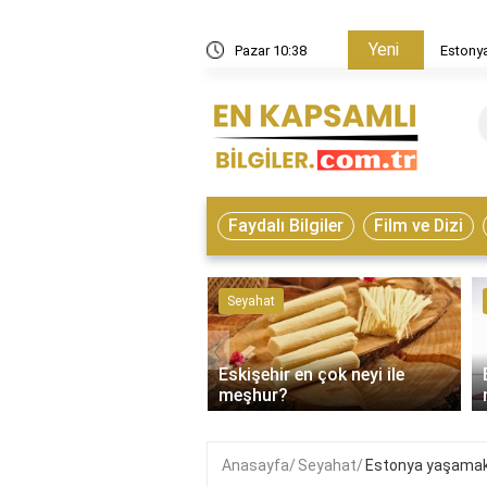
Yeni
ülke?
Pazar 10:38
Estonya yaşamak için 
Faydalı Bilgiler
Film ve Dizi
ve Hayvanlar
Seyahat
‹
Eskişehir en çok neyi ile
on çeşitleri nelerdir?
meşhur?
Anasayfa
Seyahat
Estonya yaşamak i