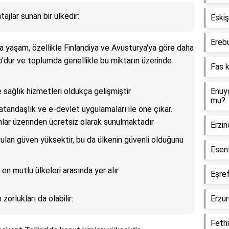
ajlar sunan bir ülkedir:
Eskiş
Ereb
a yaşam, özellikle Finlandiya ve Avusturya'ya göre daha
o'dur ve toplumda genellikle bu miktarın üzerinde
Fas k
e sağlık hizmetleri oldukça gelişmiştir
Enuyg
mu?
vatandaşlık ve e-devlet uygulamaları ile öne çıkar.
mlar üzerinden ücretsiz olarak sunulmaktadır
Erzin
ulan güven yüksektir, bu da ülkenin güvenli olduğunu
Esenl
en mutlu ülkeleri arasında yer alır
Eşref
orlukları da olabilir:
Erzur
Fethi