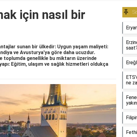
k için nasıl bir
S
Eryam
Erzin
ntajlar sunan bir ülkedir: Uygun yaşam maliyeti:
saat
andiya ve Avusturya'ya göre daha ucuzdur.
ve toplumda genellikle bu miktarın üzerinde
Ereğl
tyapı: Eğitim, ulaşım ve sağlık hizmetleri oldukça
ETS'd
ne z
Fene
yakı
Filip
Fethi