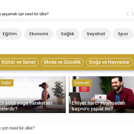
‹
nasıl bir ülke?
Estonya ya
Eğitim
Ekonomi
Sağlık
Seyahat
Spor
Kültür ve Sanat
Moda ve Güzellik
Doğa ve Hayvanlar
Sağlık
Otomobil
En etkili yoga hareketleri
Ehliyet harcı yatırmadan
nelerdir?
başvuru yapılır mı?
çin nasıl bir ülke?