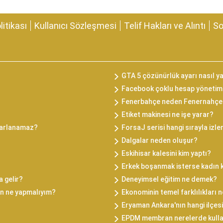
olitikası
Kullanıcı Sözleşmesi
Telif Hakları ve Alıntı
So
GTA 5 çözünürlük ayarı nasıl ya
Facebook çoklu hesap yönetimi 
Fenerbahçe neden Fenernahçe
Etiket makinesi ne işe yarar?
ararlanamaz?
ForsaJ serisi hangi sırayla izle
Dalgalar neden oluşur?
Eskihisar kalesini kim yaptı?
Erkek boşanmak isterse kadın 
 gelir?
Deneyimsel eğitim ne demek?
in ne yapmalıyım?
Ekonominin temel farklılıkları n
Eryaman Ankara'nın hangi ilçes
EPDM membran nerelerde kullan