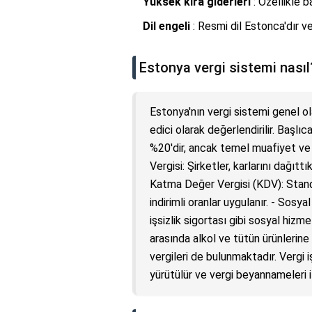
Yüksek kira giderleri
: Özellikle b
Dil engeli
: Resmi dil Estonca'dır ve
Estonya vergi sistemi nasıl
Estonya'nın vergi sistemi genel ola
edici olarak değerlendirilir. Başlıca 
%20'dir, ancak temel muafiyet ve ba
Vergisi: Şirketler, karlarını dağıtt
Katma Değer Vergisi (KDV): Standa
indirimli oranlar uygulanır. - Sosya
işsizlik sigortası gibi sosyal hizm
arasında alkol ve tütün ürünlerine
vergileri de bulunmaktadır. Vergi iş
yürütülür ve vergi beyannameleri il