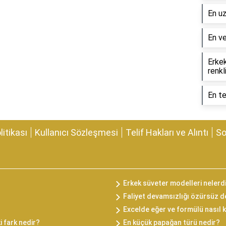
En uz
En ve
Erkek
renkl
En te
olitikası
Kullanıcı Sözleşmesi
Telif Hakları ve Alıntı
So
Erkek süveter modelleri nelerd
Faliyet devamsızlığı özürsüz d
Excelde eğer ve formülü nasıl k
i fark nedir?
En küçük papağan türü nedir?