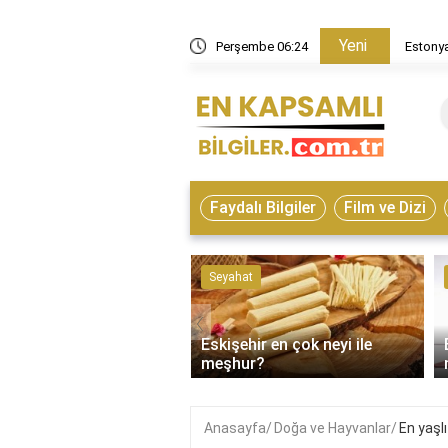
Yeni
in nasıl bir ülke?
Perşembe 06:24
Estonya
Faydalı Bilgiler
Film ve Dizi
ve Hayvanlar
Seyahat
‹
Eskişehir en çok neyi ile
on çeşitleri nelerdir?
meşhur?
Anasayfa
Doğa ve Hayvanlar
En yaşlı