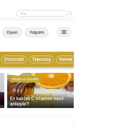
›
Estonya yaşamak için nasıl bir ülke?
Oyun
Yaşam
Anasayfa
Otomobil
Teknoloji
Yemek
Moda ve Güzellik
Kültür ve Sanat
›
En kaliteli C vitamini nasıl
Enstrümantal müzik tür
anlaşılır?
nelerdir?