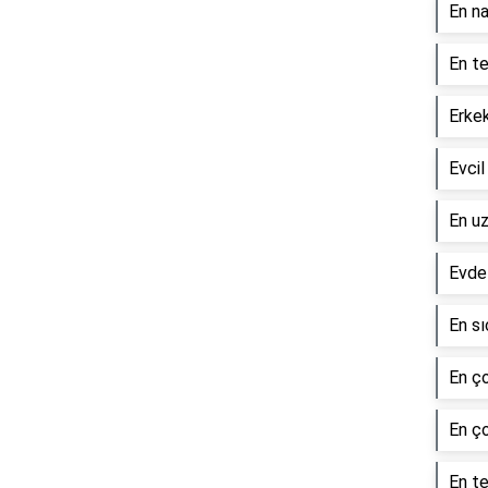
En na
En te
Erkek
Evcil
En uz
Evde 
En sı
En ço
En ç
En te