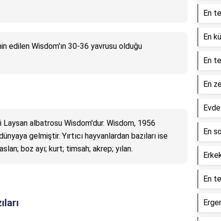
En te
En kü
min edilen Wisdom'ın 30-36 yavrusu olduğu
En te
En ze
Evde 
daki Laysan albatrosu Wisdom'dur. Wisdom, 1956
En so
nyaya gelmiştir. Yırtıcı hayvanlardan bazıları ise
aslan; boz ayı; kurt; timsah; akrep; yılan.
Erkek
En te
ıları
Ergen