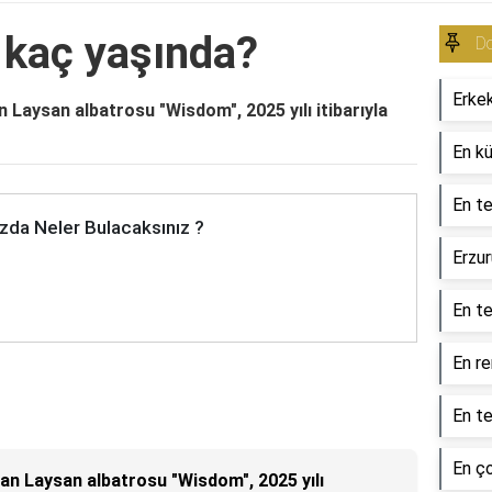
ı kaç yaşında?
Do
Erkek
an Laysan albatrosu "Wisdom", 2025 yılı itibarıyla
En kü
En te
zda Neler Bulacaksınız ?
Erzur
En te
En re
En te
En ço
olan Laysan albatrosu "Wisdom", 2025 yılı