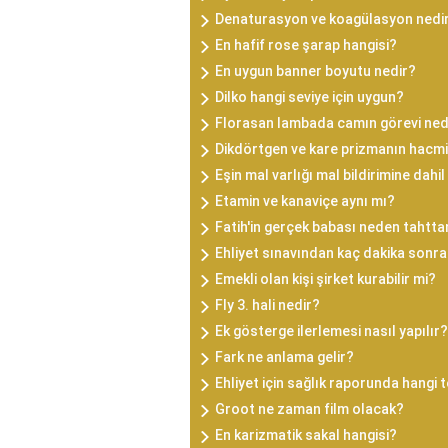
Denaturasyon ve koagülasyon nedi
En hafif rose şarap hangisi?
En uygun banner boyutu nedir?
Dilko hangi seviye için uygun?
Florasan lambada camın görevi ned
Dikdörtgen ve kare prizmanın hacmi
Eşin mal varlığı mal bildirimine dahil
Etamin ve kanaviçe aynı mı?
Fatih'in gerçek babası neden tahttan
Ehliyet sınavından kaç dakika sonra 
Emekli olan kişi şirket kurabilir mi?
Fly 3. hali nedir?
Ek gösterge ilerlemesi nasıl yapılır?
Fark ne anlama gelir?
Ehliyet için sağlık raporunda hangi t
Groot ne zaman film olacak?
En karizmatik sakal hangisi?