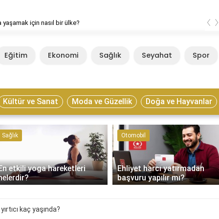
‹
 yaşamak için nasıl bir ülke?
Eğitim
Ekonomi
Sağlık
Seyahat
Spor
Kültür ve Sanat
Moda ve Güzellik
Doğa ve Hayvanlar
Sağlık
Otomobil
En etkili yoga hareketleri
Ehliyet harcı yatırmadan
nelerdir?
başvuru yapılır mı?
 yırtıcı kaç yaşında?