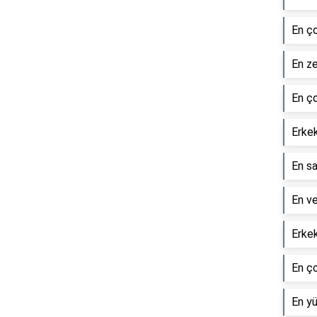
En ço
En ze
En ço
Erkek
En sa
En ve
Erkek
En ço
En y