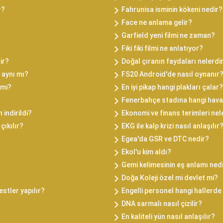
r?
Fahrunisa isminin kökeni nedir?
Face ne anlama gelir?
Garfield yeni filmi ne zaman?
Fiki fiki filmi ne anlatıyor?
ir?
Doğal çıranın faydaları nelerdi
 aynı mı?
FS20 Android'de nasıl oynanır
 mi?
En iyi pikap hangi plakları çalar?
Fenerbahçe stadına hangi hava
 indirildi?
Ekonomi ve finans terimleri nel
çıkılır?
EKG ile kalp krizi nasıl anlaşılır
Egea'da GSR ve DTC nedir?
Ekol'u kim aldı?
Gemi kelimesinin eş anlamı ned
Doğa Koleji özel mi devlet mi?
estler yapılır?
Engelli personel hangi hallerde 
DNA sarmalı nasıl çizilir?
En kaliteli yün nasıl anlaşılır?