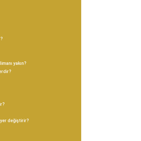
r?
?
limanı yakın?
erdir?
?
ir?
yer değiştirir?