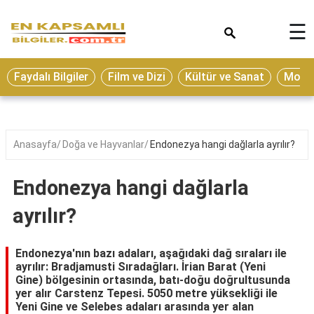
×
☰
Eğitim
Faydalı Bilgiler
Film ve Dizi
Kültür ve Sanat
Moda 
Ekonomi
Sağlık
Seyahat
Anasayfa
Doğa ve Hayvanlar
Endonezya hangi dağlarla ayrılır?
Spor
Endonezya hangi dağlarla
Oyun
ayrılır?
Yaşam
Hukuk
Endonezya'nın bazı adaları, aşağıdaki dağ sıraları ile
ayrılır: Bradjamusti Sıradağları. İrian Barat (Yeni
Blog
Gine) bölgesinin ortasında, batı-doğu doğrultusunda
yer alır Carstenz Tepesi. 5050 metre yüksekliği ile
Yeni Gine ve Selebes adaları arasında yer alan