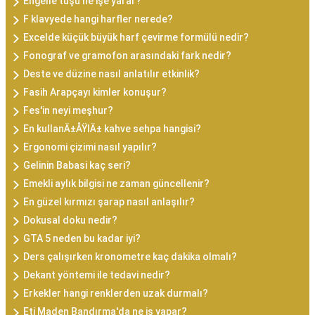
Engelle tuşu ne işe yarar?
F klavyede hangi harfler nerede?
Excelde küçük büyük harf çevirme formülü nedir?
Fonograf ve gramofon arasındaki fark nedir?
Deste ve düzine nasıl anlatılır etkinlik?
Fasih Arapçayı kimler konuşur?
Fes'in neyi meşhur?
En kullanÄ±ÅŸlÄ± kahve sehpa hangisi?
Ergonomi çizimi nasıl yapılır?
Gelinin Babasi kaç seri?
Emekli aylık bilgisi ne zaman güncellenir?
En güzel kırmızı şarap nasıl anlaşılır?
Dokusal doku nedir?
GTA 5 neden bu kadar iyi?
Ders çalışırken kronometre kaç dakika olmalı?
Dekant yöntemi ile tedavi nedir?
Erkekler hangi renklerden uzak durmalı?
Eti Maden Bandırma'da ne iş yapar?