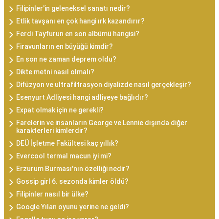
Filipinler'in geleneksel sanatı nedir?
Etlik tavşanı en çok hangi ırk kazandırır?
Ferdi Tayfurun en son albümü hangisi?
Firavunların en büyüğü kimdir?
En son ne zaman deprem oldu?
Dikte metni nasıl olmalı?
Difüzyon ve ultrafiltrasyon diyalizde nasıl gerçekleşir?
Esenyurt Adliyesi hangi adliyeye bağlıdır?
Expat olmak için ne gerekli?
Farelerin ve insanların George ve Lennie dışında diğer
karakterleri kimlerdir?
DEÜ İşletme Fakültesi kaç yıllık?
Evercool termal macun iyi mi?
Erzurum Burması'nın özelliği nedir?
Gossip girl 6. sezonda kimler öldü?
Filipinler nasıl bir ülke?
Google Yılan oyunu yerine ne geldi?