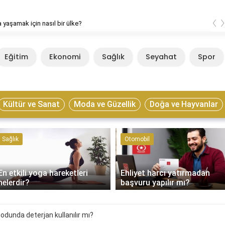
‹
 yaşamak için nasıl bir ülke?
Eğitim
Ekonomi
Sağlık
Seyahat
Spor
Kültür ve Sanat
Moda ve Güzellik
Doğa ve Hayvanlar
Sağlık
Otomobil
En etkili yoga hareketleri
Ehliyet harcı yatırmadan
nelerdir?
başvuru yapılır mı?
dunda deterjan kullanılır mı?