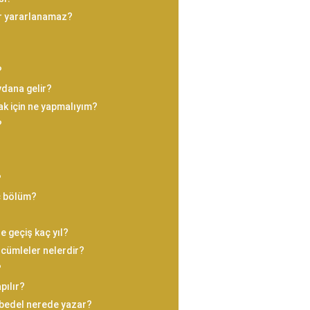
er yararlanamaz?
?
dana gelir?
k için ne yapmalıyım?
?
?
ç bölüm?
e geçiş kaç yıl?
i cümleler nelerdir?
?
pılır?
ç bedel nerede yazar?