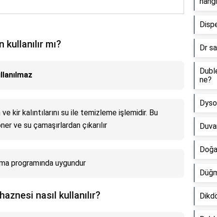
hangi
Dispe
kullanılır mı?
Dr sa
Duble
llanılmaz
ne?
Dyson
e kir kalıntılarını su ile temizleme işlemidir. Bu
er ve su çamaşırlardan çıkarılır
Duvar
Doğal
ıkama programında uygundur
Düğme
aznesi nasıl kullanılır?
Dikdö