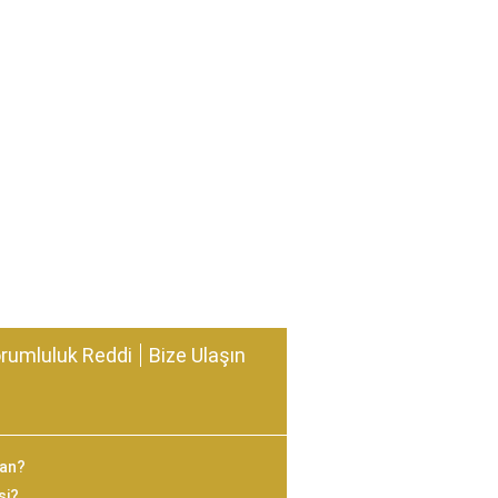
rumluluk Reddi
Bize Ulaşın
man?
si?