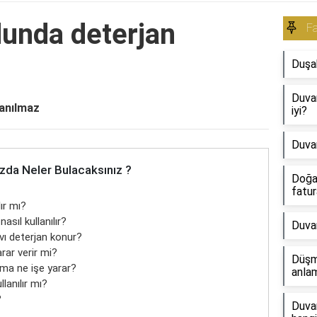
unda deterjan
Fa
Duşak
Duvar
anılmaz
iyi?
Duvar 
zda Neler Bulacaksınız ?
Doğa
fatur
ır mı?
sıl kullanılır?
Duvar
ı deterjan konur?
rar verir mi?
Düşme
ma ne işe yarar?
anlam
lanılır mı?
?
Duvar