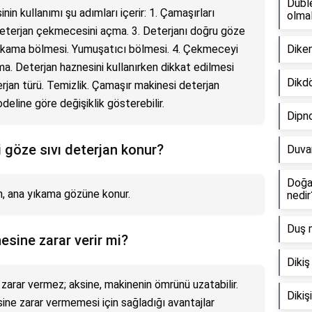
Duble
in kullanımı şu adımları içerir: 1. Çamaşırları
olmal
eterjan çekmecesini açma. 3. Deterjanı doğru göze
ıkama bölmesi. Yumuşatıcı bölmesi. 4. Çekmeceyi
Diken
ma. Deterjan haznesini kullanırken dikkat edilmesi
Dikdö
rjan türü. Temizlik. Çamaşır makinesi deterjan
deline göre değişiklik gösterebilir.
Dipno
göze sıvı deterjan konur?
Duvar
Doğal
n, ana yıkama gözüne konur.
nedir
Duş m
esine zarar verir mi?
Dikiş
zarar vermez; aksine, makinenin ömrünü uzatabilir.
Diki
ine zarar vermemesi için sağladığı avantajlar