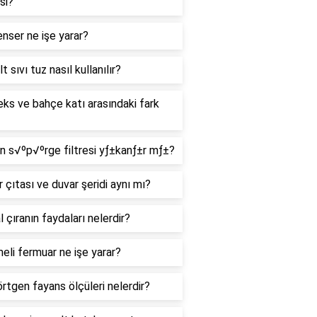
si?
nser ne işe yarar?
lt sıvı tuz nasıl kullanılır?
ks ve bahçe katı arasındaki fark
 s√ºp√ºrge filtresi yƒ±kanƒ±r mƒ±?
 çıtası ve duvar şeridi aynı mı?
 çıranın faydaları nelerdir?
li fermuar ne işe yarar?
rtgen fayans ölçüleri nelerdir?