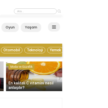
›
Estonya yaşamak için nasıl bir ülke?
Oyun
Yaşam
Anasayfa
Otomobil
Teknoloji
Yemek
Moda ve Güzellik
Kültür ve Sanat
›
En kaliteli C vitamini nasıl
Enstrümantal müzik tür
anlaşılır?
nelerdir?