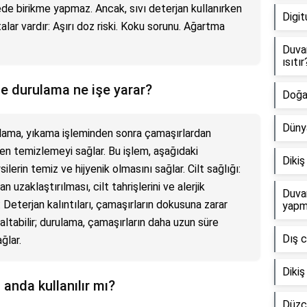
ede birikme yapmaz. Ancak, sıvı deterjan kullanırken
Digit
lar vardır: Aşırı doz riski. Koku sorunu. Ağartma
Duvar
ısıtır
e durulama ne işe yarar?
Doğal
Düny
lama, yıkama işleminden sonra çamaşırlardan
men temizlemeyi sağlar. Bu işlem, aşağıdaki
Dikiş
ilerin temiz ve hijyenik olmasını sağlar. Cilt sağlığı:
n uzaklaştırılması, cilt tahrişlerini ve alerjik
Duvar
: Deterjan kalıntıları, çamaşırların dokusuna zarar
yapm
altabilir; durulama, çamaşırların daha uzun süre
Dış c
ğlar.
Dikiş
anda kullanılır mı?
Düzc