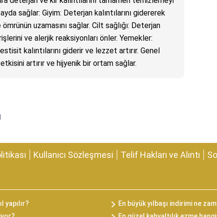
a deterjan ve kir kalıntılarını tamamen temizlemeyi
fayda sağlar: Giyim: Deterjan kalıntılarını gidererek
 ömrünün uzamasını sağlar. Cilt sağlığı: Deterjan
rişlerini ve alerjik reaksiyonları önler. Yemekler:
stisit kalıntılarını giderir ve lezzet artırır. Genel
kisini artırır ve hijyenik bir ortam sağlar.
ı
olitikası
Kullanıcı Sözleşmesi
Telif Hakları ve Alıntı
So
l yapılır?
En büyük yılbaşı indirimi ne za
iyor?
En güzel kahvaltılık ezme hangi