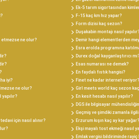
Ek-5 tarım sigortasından kiml
i?
F-15 kaç km hız yapar?
Form dizisi kaç sezon?
Duşakabin montajı nasıl yapılır
l etmezse ne olur?
Demir hangi elementlerden mey
Esra erolda programına katılma
dir?
Durex doğal kayganlaştırıcı mı
dir?
Esas numarası ne demek?
?
En faydalı fıstık hangisi?
ha iyi?
Finet ne kadar internet veriyor
ilmezse ne olur?
Girl meets world kaç sezon ka
 yapılır?
En kesit hesabı nasıl yapılır?
DGS ile bilgisayar mühendisliğin
Geçmiş ve şimdiki zamanla ilgil
tedavi için nasıl alınır?
Erzurum kışın kaç ay kar yağar
lur?
Ekşi mayalı tost ekmeği nasıl ya
Emlak vergisi bildiriminde rayi