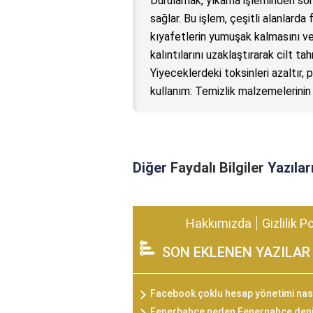
Durulamak, yıkama işleminden sonr
sağlar. Bu işlem, çeşitli alanlarda 
kıyafetlerin yumuşak kalmasını ve
kalıntılarını uzaklaştırarak cilt tah
Yiyeceklerdeki toksinleri azaltır, pe
kullanım: Temizlik malzemelerinin et
Diğer
Faydalı Bilgiler
Yazılar
Hakkımızda
Gizlilik P
SON EKLENEN YAZILAR
Facebook çoklu hesap yönetimi nası
Fenerbahçe neden Fenernahçe den