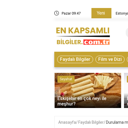
Yeni
in nasıl bir ülke?
Pazar 09:47
Estonya
Faydalı Bilgiler
Film ve Dizi
ve Hayvanlar
Seyahat
‹
Eskişehir en çok neyi ile
on çeşitleri nelerdir?
meşhur?
Anasayfa
Faydalı Bilgiler
Durulama mo