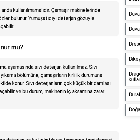
ı anda kullanılmamalıdır. Çamaşır makinelerinde
Duvar
gözler bulunur. Yumuşatıcıyı deterjan gözüyle
abilir.
Duvar
Dresu
onur mu?
Dikey
ma aşamasında sıvı deterjan kullanılmaz. Sıvı
Drage
 yıkama bölümüne, çamaşırların kirlilik durumuna
kullan
kilde konur. Sıvı deterjanların çok küçük bir damlası
çabilir ve bu durum, makinenin iç aksamına zarar
Dural
Doğa