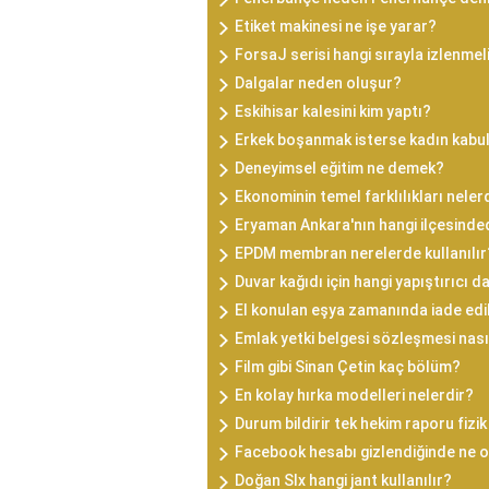
Etiket makinesi ne işe yarar?
ForsaJ serisi hangi sırayla izlenmel
Dalgalar neden oluşur?
Eskihisar kalesini kim yaptı?
Erkek boşanmak isterse kadın kabu
Deneyimsel eğitim ne demek?
Ekonominin temel farklılıkları neler
Eryaman Ankara'nın hangi ilçesinde
EPDM membran nerelerde kullanılır
Duvar kağıdı için hangi yapıştırıcı da
El konulan eşya zamanında iade ed
Emlak yetki belgesi sözleşmesi nasıl
Film gibi Sinan Çetin kaç bölüm?
En kolay hırka modelleri nelerdir?
Durum bildirir tek hekim raporu fizik 
Facebook hesabı gizlendiğinde ne o
Doğan Slx hangi jant kullanılır?