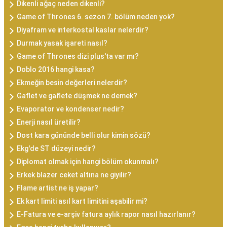
Dikenli ağaç neden dikenli?
Game of Thrones 6. sezon 7. bölüm neden yok?
Diyafram ve interkostal kaslar nelerdir?
Durmak yasak işareti nasıl?
Game of Thrones dizi plus'ta var mı?
Doblo 2016 hangi kasa?
Ekmeğin besin değerleri nelerdir?
Gaflet ve gaflete düşmek ne demek?
Evaporator ve kondenser nedir?
Enerji nasıl üretilir?
Dost kara gününde belli olur kimin sözü?
Ekg'de ST düzeyi nedir?
Diplomat olmak için hangi bölüm okunmalı?
Erkek blazer ceket altına ne giyilir?
Flame artist ne iş yapar?
Ek kart limiti asıl kart limitini aşabilir mi?
E-Fatura ve e-arşiv fatura aylık rapor nasıl hazırlanır?