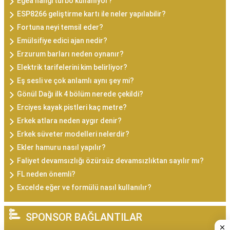
Egea hangi turbo kullanıyor?
ESP8266 geliştirme kartı ile neler yapılabilir?
Fortuna neyi temsil eder?
Emülsifiye edici ajan nedir?
Erzurum barları neden oynanır?
Elektrik tarifelerini kim belirliyor?
Eş sesli ve çok anlamlı aynı şey mi?
Gönül Dağı ilk 4 bölüm nerede çekildi?
Erciyes kayak pistleri kaç metre?
Erkek atlara neden aygır denir?
Erkek süveter modelleri nelerdir?
Ekler hamuru nasıl yapılır?
Faliyet devamsızlığı özürsüz devamsızlıktan sayılır mı?
FL neden önemli?
Excelde eğer ve formülü nasıl kullanılır?
SPONSOR BAĞLANTILAR