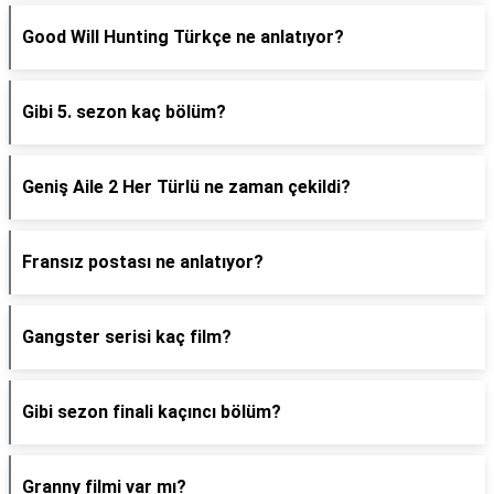
Good Will Hunting Türkçe ne anlatıyor?
Gibi 5. sezon kaç bölüm?
Geniş Aile 2 Her Türlü ne zaman çekildi?
Fransız postası ne anlatıyor?
Gangster serisi kaç film?
Gibi sezon finali kaçıncı bölüm?
Granny filmi var mı?