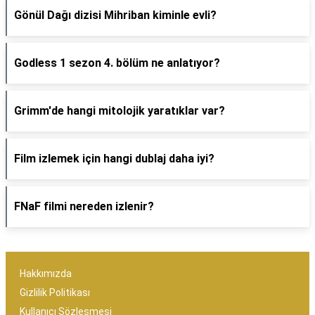
Gönül Dağı dizisi Mihriban kiminle evli?
Godless 1 sezon 4. bölüm ne anlatıyor?
Grimm'de hangi mitolojik yaratıklar var?
Film izlemek için hangi dublaj daha iyi?
FNaF filmi nereden izlenir?
Hakkımızda
Gizlilik Politikası
Kullanıcı Sözleşmesi