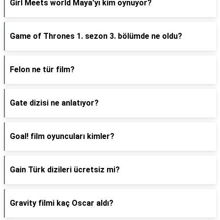
Girl Meets world Maya'yı kim oynuyor?
Game of Thrones 1. sezon 3. bölümde ne oldu?
Felon ne tür film?
Gate dizisi ne anlatıyor?
Goal! film oyuncuları kimler?
Gain Türk dizileri ücretsiz mi?
Gravity filmi kaç Oscar aldı?