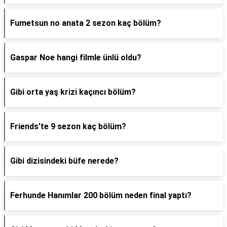
Fumetsun no anata 2 sezon kaç bölüm?
Gaspar Noe hangi filmle ünlü oldu?
Gibi orta yaş krizi kaçıncı bölüm?
Friends'te 9 sezon kaç bölüm?
Gibi dizisindeki büfe nerede?
Ferhunde Hanımlar 200 bölüm neden final yaptı?