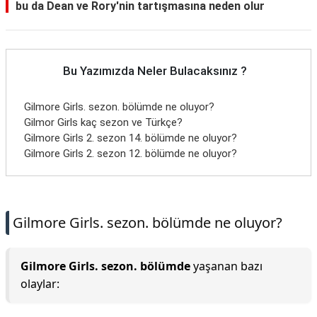
bu da Dean ve Rory'nin tartışmasına neden olur
Bu Yazımızda Neler Bulacaksınız ?
Gilmore Girls. sezon. bölümde ne oluyor?
Gilmor Girls kaç sezon ve Türkçe?
Gilmore Girls 2. sezon 14. bölümde ne oluyor?
Gilmore Girls 2. sezon 12. bölümde ne oluyor?
Gilmore Girls. sezon. bölümde ne oluyor?
Gilmore Girls. sezon. bölümde
yaşanan bazı
olaylar: