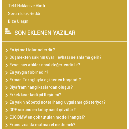
Telif Hakları ve Alıntı
Sorumluluk Reddi
Bize Ulaşın
SON EKLENEN YAZILAR
En iyi mottolar nelerdir?
Düşmekten sakının uyarı levhası ne anlama gelir?
Evsel sıvı atıklar nasıl değerlendirilir?
En yaygın fobi nedir?
Erman Torogluyla eşi neden boşandı?
Diyafram hangi kaslardan oluşur?
Erkek kısır kedi çiftleşir mi?
En yakın nöbetçi noteri hangi uygulama gösteriyor?
DPF sorunu en kolay nasıl çözülür?
E30 BMW en çok tutulan modeli hangisi?
Fransızca'da matmazel ne demek?