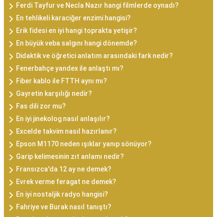
Ferdi Tayfur ve Necla Nazır hangi filmlerde oynadı?
En tehlikeli karaciğer enzimi hangisi?
Erik fidesi en iyi hangi toprakta yetişir?
En büyük veba salgını hangi dönemde?
Didaktik ve öğretici anlatım arasındaki fark nedir?
Fenerbahçe yandex ile anlaştı mı?
Fiber kablo ile FTTH aynı mı?
Gayretin karşılığı nedir?
Fas dili zor mu?
En iyi jinekolog nasıl anlaşılır?
Excelde takvim nasıl hazırlanır?
Epson M1170 neden ışıklar yanıp sönüyor?
Garip kelimesinin zıt anlamı nedir?
Fransızca'da 12 ay ne demek?
Evrek verme feragat ne demek?
En iyi nostaljik radyo hangisi?
Fahriye ve Burak nasıl tanıştı?