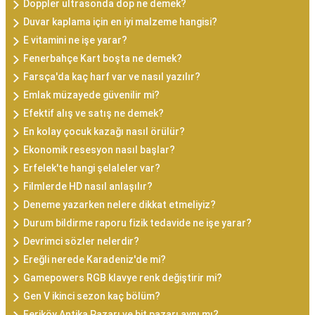
Doppler ultrasonda dop ne demek?
Duvar kaplama için en iyi malzeme hangisi?
E vitamini ne işe yarar?
Fenerbahçe Kart boşta ne demek?
Farsça'da kaç harf var ve nasıl yazılır?
Emlak müzayede güvenilir mi?
Efektif alış ve satış ne demek?
En kolay çocuk kazağı nasıl örülür?
Ekonomik resesyon nasıl başlar?
Erfelek'te hangi şelaleler var?
Filmlerde HD nasıl anlaşılır?
Deneme yazarken nelere dikkat etmeliyiz?
Durum bildirme raporu fizik tedavide ne işe yarar?
Devrimci sözler nelerdir?
Ereğli nerede Karadeniz'de mi?
Gamepowers RGB klavye renk değiştirir mi?
Gen V ikinci sezon kaç bölüm?
Feriköy Antika Pazarı ve bit pazarı aynı mı?