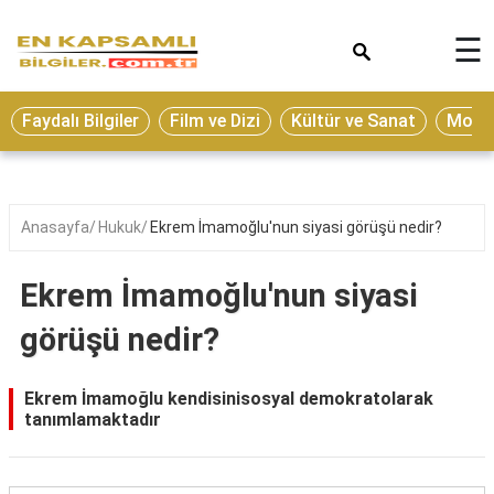
×
☰
Eğitim
Faydalı Bilgiler
Film ve Dizi
Kültür ve Sanat
Moda 
Ekonomi
Sağlık
Seyahat
Anasayfa
Hukuk
Ekrem İmamoğlu'nun siyasi görüşü nedir?
Spor
Ekrem İmamoğlu'nun siyasi
Oyun
görüşü nedir?
Yaşam
Hukuk
Ekrem İmamoğlu kendisinisosyal demokratolarak
tanımlamaktadır
Blog