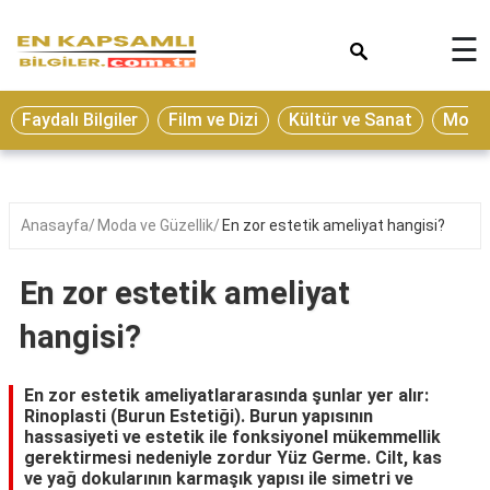
×
☰
Eğitim
Faydalı Bilgiler
Film ve Dizi
Kültür ve Sanat
Moda 
Ekonomi
Sağlık
Seyahat
Anasayfa
Moda ve Güzellik
En zor estetik ameliyat hangisi?
Spor
En zor estetik ameliyat
Oyun
hangisi?
Yaşam
Hukuk
En zor estetik ameliyatlararasında şunlar yer alır:
Rinoplasti (Burun Estetiği). Burun yapısının
Blog
hassasiyeti ve estetik ile fonksiyonel mükemmellik
gerektirmesi nedeniyle zordur Yüz Germe. Cilt, kas
ve yağ dokularının karmaşık yapısı ile simetri ve