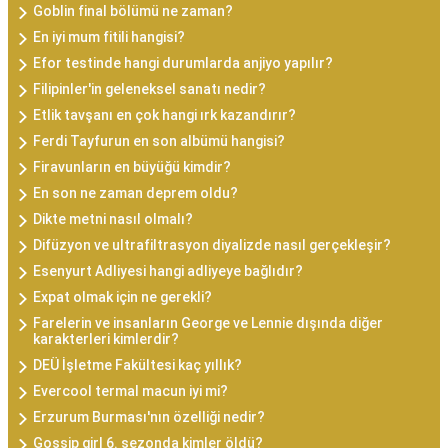
Goblin final bölümü ne zaman?
En iyi mum fitili hangisi?
Efor testinde hangi durumlarda anjiyo yapılır?
Filipinler'in geleneksel sanatı nedir?
Etlik tavşanı en çok hangi ırk kazandırır?
Ferdi Tayfurun en son albümü hangisi?
Firavunların en büyüğü kimdir?
En son ne zaman deprem oldu?
Dikte metni nasıl olmalı?
Difüzyon ve ultrafiltrasyon diyalizde nasıl gerçekleşir?
Esenyurt Adliyesi hangi adliyeye bağlıdır?
Expat olmak için ne gerekli?
Farelerin ve insanların George ve Lennie dışında diğer
karakterleri kimlerdir?
DEÜ İşletme Fakültesi kaç yıllık?
Evercool termal macun iyi mi?
Erzurum Burması'nın özelliği nedir?
Gossip girl 6. sezonda kimler öldü?