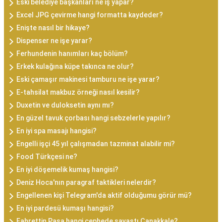
Eski belediye başkanları ne iş yapar?
Excel JPG çevirme hangi formatta kaydeder?
Enişte nasıl bir hikaye?
Dispenser ne işe yarar?
Ferhundenin hanımları kaç bölüm?
Erkek kulağına küpe takınca ne olur?
Eski çamaşır makinesi tamburu ne işe yarar?
E-tahsilat makbuz örneği nasıl kesilir?
Duxetin ve duloksetin aynı mı?
En güzel tavuk çorbası hangi sebzelerle yapılır?
En iyi spa masajı hangisi?
Engelli işçi 45 yıl çalışmadan tazminat alabilir mi?
Food Türkçesi ne?
En iyi döşemelik kumaş hangisi?
Deniz Hoca'nın paragraf taktikleri nelerdir?
Engellenen kişi Telegram'da aktif olduğumu görür mü?
En iyi pardesü kumaşı hangisi?
Fahrettin Paşa hangi cephede savaştı Çanakkale?