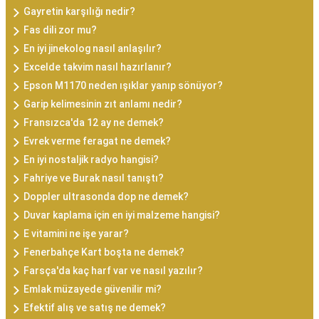
Gayretin karşılığı nedir?
Fas dili zor mu?
En iyi jinekolog nasıl anlaşılır?
Excelde takvim nasıl hazırlanır?
Epson M1170 neden ışıklar yanıp sönüyor?
Garip kelimesinin zıt anlamı nedir?
Fransızca'da 12 ay ne demek?
Evrek verme feragat ne demek?
En iyi nostaljik radyo hangisi?
Fahriye ve Burak nasıl tanıştı?
Doppler ultrasonda dop ne demek?
Duvar kaplama için en iyi malzeme hangisi?
E vitamini ne işe yarar?
Fenerbahçe Kart boşta ne demek?
Farsça'da kaç harf var ve nasıl yazılır?
Emlak müzayede güvenilir mi?
Efektif alış ve satış ne demek?