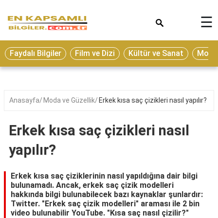
×
☰
Eğitim
Faydalı Bilgiler
Film ve Dizi
Kültür ve Sanat
Moda 
Ekonomi
Sağlık
Seyahat
Anasayfa
Moda ve Güzellik
Erkek kısa saç çizikleri nasıl yapılır?
Spor
Erkek kısa saç çizikleri nasıl
Oyun
yapılır?
Yaşam
Hukuk
Erkek kısa saç çiziklerinin nasıl yapıldığına dair bilgi
bulunamadı. Ancak, erkek saç çizik modelleri
Blog
hakkında bilgi bulunabilecek bazı kaynaklar şunlardır:
Twitter. "Erkek saç çizik modelleri" araması ile 2 bin
video bulunabilir YouTube. "Kısa saç nasıl çizilir?"