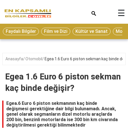
×
☰
Eğitim
Faydalı Bilgiler
Film ve Dizi
Kültür ve Sanat
Moda 
Ekonomi
Sağlık
Seyahat
Anasayfa
Otomobil
Egea 1.6 Euro 6 piston sekman kaç binde deği
Spor
Egea 1.6 Euro 6 piston sekman
Oyun
kaç binde değişir?
Yaşam
Hukuk
Egea.6 Euro 6 piston sekmanının kaç binde
değişmesi gerektiğine dair bilgi bulunamadı. Ancak,
Blog
genel olarak segmanların dizel motorlu araçlarda
200 bin, benzinli motorlarda ise 300 bin km civarında
değiştirilmesi gerektiği bilinmektedir