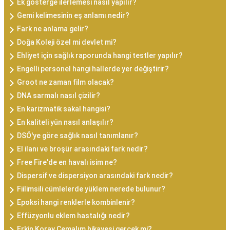
Ek gösterge ilerlemesi nasıl yapılır?
Gemi kelimesinin eş anlamı nedir?
Fark ne anlama gelir?
Doğa Koleji özel mi devlet mi?
Ehliyet için sağlık raporunda hangi testler yapılır?
Engelli personel hangi hallerde yer değiştirir?
Groot ne zaman film olacak?
DNA sarmalı nasıl çizilir?
En karizmatik sakal hangisi?
En kaliteli yün nasıl anlaşılır?
DSÖ'ye göre sağlık nasıl tanımlanır?
El ilanı ve broşür arasındaki fark nedir?
Free Fire'de en havalı isim ne?
Dispersif ve dispersiyon arasındaki fark nedir?
Fiilimsili cümlelerde yüklem nerede bulunur?
Epoksi hangi renklerle kombinlenir?
Effüzyonlu eklem hastalığı nedir?
Erkin Koray Cemalım hikayesi gerçek mi?