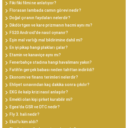
Fiki fiki filmi ne anlatıyor?
Florasan lambada camın görevi nedir?
Doğal çıranın faydaları nelerdir?
Dikdörtgen ve kare prizmanın hacmi aynı mı?
FS20 Android'de nasıl oynanır?
Eşin mal varlığı mal bildirimine dahil mi?
En iyi pikap hangi plakları çalar?
Etamin ve kanaviçe aynı mı?
Fenerbahçe stadına hangi havalimanı yakın?
Fatih'in gerçek babası neden tahttan indirildi?
Ekonomi ve finans terimleri nelerdir?
Ehliyet sınavından kaç dakika sonra çıkılır?
EKG ile kalp krizi nasıl anlaşılır?
Emekli olan kişi şirket kurabilir mi?
Egea'da GSR ve DTC nedir?
Fly 3. hali nedir?
Ekol'u kim aldı?