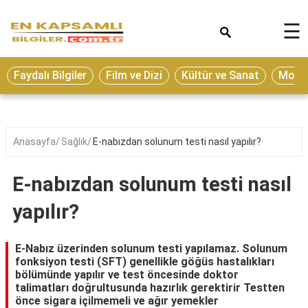
×
☰
Eğitim
Faydalı Bilgiler
Film ve Dizi
Kültür ve Sanat
Moda 
Ekonomi
Sağlık
Seyahat
Anasayfa
Sağlık
E-nabızdan solunum testi nasıl yapılır?
Spor
E-nabızdan solunum testi nasıl
Oyun
yapılır?
Yaşam
Hukuk
E-Nabız üzerinden solunum testi yapılamaz. Solunum
fonksiyon testi (SFT) genellikle göğüs hastalıkları
Blog
bölümünde yapılır ve test öncesinde doktor
talimatları doğrultusunda hazırlık gerektirir Testten
önce sigara içilmemeli ve ağır yemekler