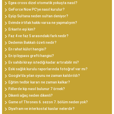
Egea cross dizel otomatik yokuşta nasıl?
GeForce Now PC'ye nasıl kurulur?
Eyüp Sultana neden sultan deniyor?
Evimde irtifak hakkı varsa ne yapmalıyım?
Erkan'ın eşi kim?
Faz 4 ve faz 5 arasındaki fark nedir?
Dedemin Bakkalı özeti nedir?
En rahat külot hangisi?
En iyi bypass grefti hangisi?
Ev sahibi kirayı istediği kadar artırabilir mi?
Eski sağlık kurulu raporlarında fotoğraf var mı?
Google'da yılan oyunu ne zaman kaldırıldı?
Eğitim tedbir kararı ne zaman kalkar?
Fiillerde kip nasıl bulunur 7 örnek?
Dikenli ağaç neden dikenli?
Game of Thrones 6. sezon 7. bölüm neden yok?
Diyafram ve interkostal kaslar nelerdir?