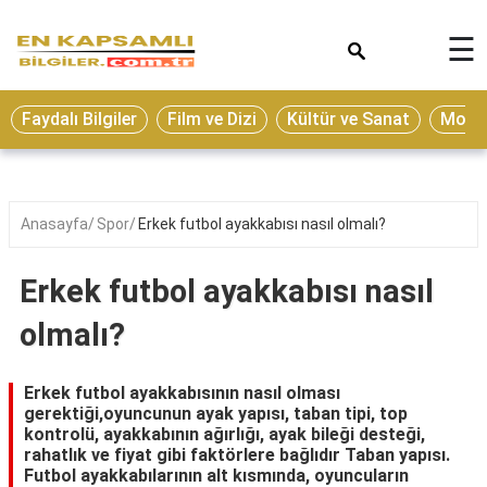
×
☰
Eğitim
Faydalı Bilgiler
Film ve Dizi
Kültür ve Sanat
Moda 
Ekonomi
Sağlık
Seyahat
Anasayfa
Spor
Erkek futbol ayakkabısı nasıl olmalı?
Spor
Erkek futbol ayakkabısı nasıl
Oyun
olmalı?
Yaşam
Hukuk
Erkek futbol ayakkabısının nasıl olması
gerektiği,oyuncunun ayak yapısı, taban tipi, top
Blog
kontrolü, ayakkabının ağırlığı, ayak bileği desteği,
rahatlık ve fiyat gibi faktörlere bağlıdır Taban yapısı.
Futbol ayakkabılarının alt kısmında, oyuncuların