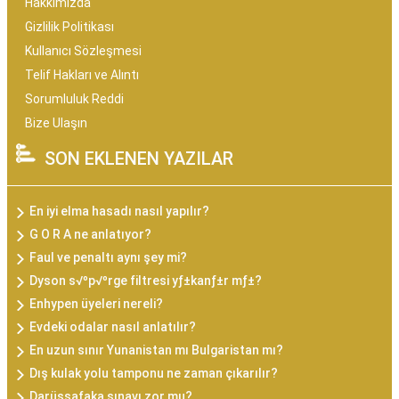
Hakkımızda
Gizlilik Politikası
Kullanıcı Sözleşmesi
Telif Hakları ve Alıntı
Sorumluluk Reddi
Bize Ulaşın
SON EKLENEN YAZILAR
En iyi elma hasadı nasıl yapılır?
G O R A ne anlatıyor?
Faul ve penaltı aynı şey mi?
Dyson s√ºp√ºrge filtresi yƒ±kanƒ±r mƒ±?
Enhypen üyeleri nereli?
Evdeki odalar nasıl anlatılır?
En uzun sınır Yunanistan mı Bulgaristan mı?
Dış kulak yolu tamponu ne zaman çıkarılır?
Darüşşafaka sınavı zor mu?