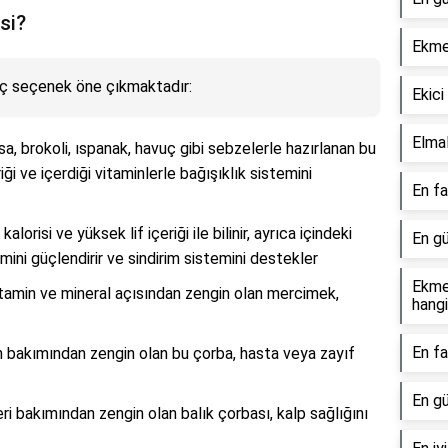
si?
Ekme
kaç seçenek öne çıkmaktadır:
Ekici
Elmal
asa, brokoli, ıspanak, havuç gibi sebzelerle hazırlanan bu
iği ve içerdiği vitaminlerle bağışıklık sistemini
En fa
alorisi ve yüksek lif içeriği ile bilinir, ayrıca içindeki
En gü
mini güçlendirir ve sindirim sistemini destekler
Ekme
 vitamin ve mineral açısından zengin olan mercimek,
hangi
En fa
n bakımından zengin olan bu çorba, hasta veya zayıf
En gü
i bakımından zengin olan balık çorbası, kalp sağlığını