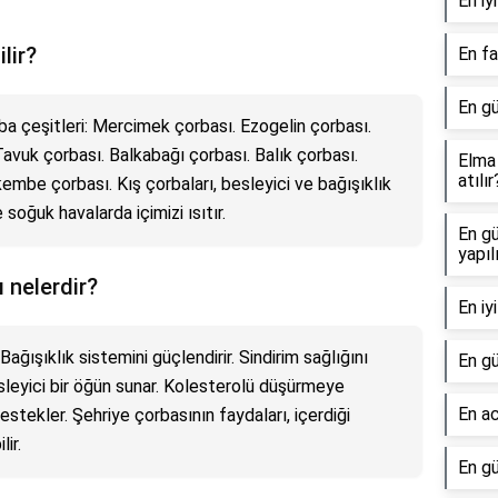
En iy
lir?
En fa
En gü
rba çeşitleri: Mercimek çorbası. Ezogelin çorbası.
avuk çorbası. Balkabağı çorbası. Balık çorbası.
Elma 
atılır
kembe çorbası. Kış çorbaları, besleyici ve bağışıklık
e soğuk havalarda içimizi ısıtır.
En gü
yapıl
 nelerdir?
En iy
Bağışıklık sistemini güçlendirir. Sindirim sağlığını
En gü
besleyici bir öğün sunar. Kolesterolü düşürmeye
En ac
destekler. Şehriye çorbasının faydaları, içerdiği
ir.
En gü