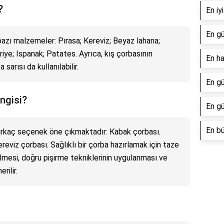
?
En iy
En gü
bazı malzemeler: Pırasa; Kereviz; Beyaz lahana;
ye; Ispanak; Patates. Ayrıca, kış çorbasının
En ha
sarısı da kullanılabilir.
En gü
ngisi?
En gü
En b
birkaç seçenek öne çıkmaktadır: Kabak çorbası.
reviz çorbası. Sağlıklı bir çorba hazırlamak için taze
lmesi, doğru pişirme tekniklerinin uygulanması ve
rilir.