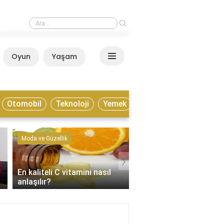
›
Esenyurt metrobüs ile nasıl gidilir?
Oyun
Yaşam
Anasayfa
Otomobil
Teknoloji
Yemek
Moda ve Güzellik
Kültür ve Sanat
›
En kaliteli C vitamini nasıl
Enstrümantal müzik tür
anlaşılır?
nelerdir?