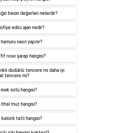
in besin değerleri nelerdir?
ifiye edici ajan nedir?
 hamuru nasıl yapılır?
fif rose şarap hangisi?
rikli düdüklü tencere mi daha iyi
al tencere mi?
i inek sütü hangisi?
i ithal muz hangisi?
 kalorili tatlı hangisi?
çlü içki hangisi kokteyl?