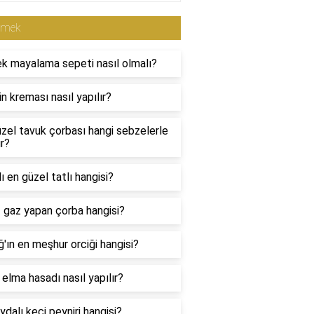
emek
k mayalama sepeti nasıl olmalı?
in kreması nasıl yapılır?
zel tavuk çorbası hangi sebzelerle
ır?
ı en güzel tatlı hangisi?
 gaz yapan çorba hangisi?
ğ'ın en meşhur orciği hangisi?
i elma hasadı nasıl yapılır?
ydalı keçi peyniri hangisi?