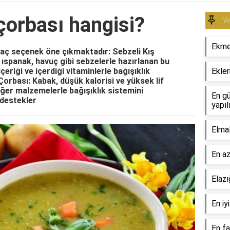
 çorbası hangisi?
Y
Ekme
rkaç seçenek öne çıkmaktadır: Sebzeli Kış
, ıspanak, havuç gibi sebzelerle hazırlanan bu
çeriği ve içerdiği vitaminlerle bağışıklık
Ekler
Çorbası: Kabak, düşük kalorisi ve yüksek lif
i diğer malzemelerle bağışıklık sistemini
En gü
 destekler
yapıl
Elmal
En az
Elazı
En iy
En fa