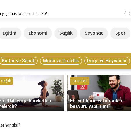
‹
 yaşamak için nasıl bir ülke?
Eğitim
Ekonomi
Sağlık
Seyahat
Spor
Kültür ve Sanat
Moda ve Güzellik
Doğa ve Hayvanlar
Sağlık
Otomobil
En etkili yoga hareketleri
Ehliyet harcı yatırmadan
nelerdir?
başvuru yapılır mı?
ası hangisi?