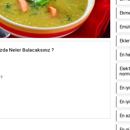
Ekmeğ
Emüls
Ekler
zda Neler Bulacaksınız ?
En ha
Elekt
norm
r?
En iy
En iy
En az
En gü