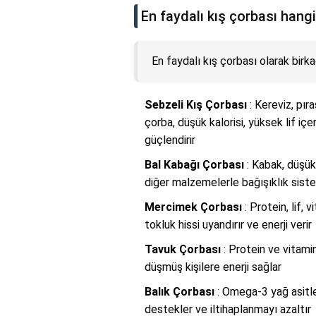
En faydalı kış çorbası hangi
En faydalı kış çorbası olarak bir
Sebzeli Kış Çorbası
: Kereviz, pır
çorba, düşük kalorisi, yüksek lif içer
güçlendirir
Bal Kabağı Çorbası
: Kabak, düşük k
diğer malzemelerle bağışıklık siste
Mercimek Çorbası
: Protein, lif,
tokluk hissi uyandırır ve enerji verir
Tavuk Çorbası
: Protein ve vitami
düşmüş kişilere enerji sağlar
Balık Çorbası
: Omega-3 yağ asitler
destekler ve iltihaplanmayı azaltır