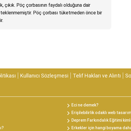
rık, çıkık. Pöç çorbasının faydalı olduğuna dair
 desteklenmemiştir. Pöç çorbası tüketmeden önce bir
r.
olitikası
Kullanıcı Sözleşmesi
Telif Hakları ve Alıntı
So
Eci ne demek?
Erişilebilirlik odaklı web tasarı
Deprem Farkındalık Eğitimi kimle
mı?
Erkekler için hangi boyama daha