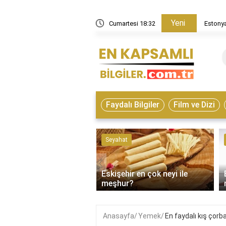
Yeni
in nasıl bir ülke?
Cumartesi 18:32
Estonya
Faydalı Bilgiler
Film ve Dizi
ve Hayvanlar
Seyahat
‹
Eskişehir en çok neyi ile
on çeşitleri nelerdir?
meşhur?
Anasayfa
Yemek
En faydalı kış çorb