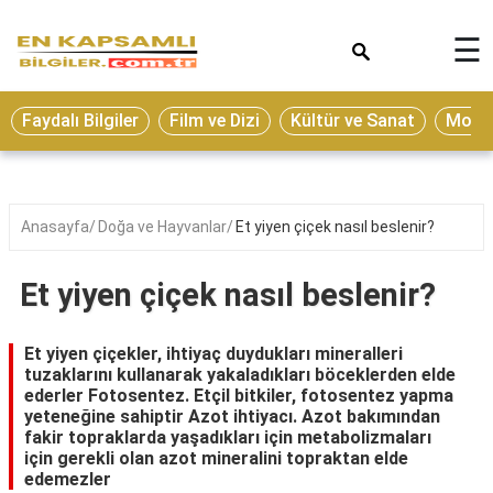
×
☰
Eğitim
Faydalı Bilgiler
Film ve Dizi
Kültür ve Sanat
Moda 
Ekonomi
Sağlık
Seyahat
Anasayfa
Doğa ve Hayvanlar
Et yiyen çiçek nasıl beslenir?
Spor
Et yiyen çiçek nasıl beslenir?
Oyun
Yaşam
Et yiyen çiçekler, ihtiyaç duydukları mineralleri
tuzaklarını kullanarak yakaladıkları böceklerden elde
Hukuk
ederler Fotosentez. Etçil bitkiler, fotosentez yapma
yeteneğine sahiptir Azot ihtiyacı. Azot bakımından
Blog
fakir topraklarda yaşadıkları için metabolizmaları
için gerekli olan azot mineralini topraktan elde
edemezler