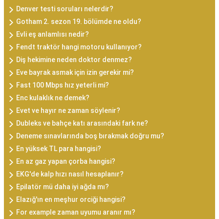
Denver testi soruları nelerdir?
Gotham 2. sezon 19. bölümde ne oldu?
Evli eş anlamlısı nedir?
Fendt traktör hangi motoru kullanıyor?
Diş hekimine neden doktor denmez?
Eve bayrak asmak için izin gerekir mi?
Fast 100 Mbps hız yeterli mi?
Enc kulaklık ne demek?
Evet ve hayır ne zaman söylenir?
Dubleks ve bahçe katı arasındaki fark ne?
Deneme sınavlarında boş bırakmak doğru mu?
En yüksek TL para hangisi?
En az gaz yapan çorba hangisi?
EKG'de kalp hızı nasıl hesaplanır?
Epilatör mü daha iyi ağda mı?
Elazığ'ın en meşhur orciği hangisi?
For example zaman uyumu aranır mı?