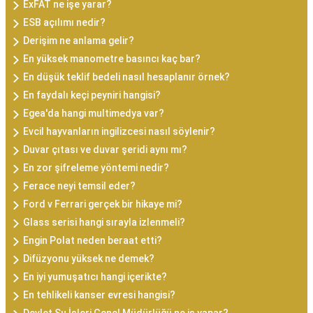
ExFAT ne işe yarar?
ESB açılımı nedir?
Derişim ne anlama gelir?
En yüksek manometre basıncı kaç bar?
En düşük teklif bedeli nasıl hesaplanır örnek?
En faydalı keçi peyniri hangisi?
Egea'da hangi multimedya var?
Evcil hayvanların ingilizcesi nasıl söylenir?
Duvar çıtası ve duvar şeridi aynı mı?
En zor şifreleme yöntemi nedir?
Ferace neyi temsil eder?
Ford v Ferrari gerçek bir hikaye mi?
Glass serisi hangi sırayla izlenmeli?
Engin Polat neden beraat etti?
Difüzyonu yüksek ne demek?
En iyi yumuşatıcı hangi içerikte?
En tehlikeli kanser evresi hangisi?