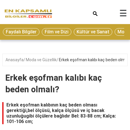
×
☰
Eğitim
Faydalı Bilgiler
Film ve Dizi
Kültür ve Sanat
Moda 
Ekonomi
Sağlık
Seyahat
Anasayfa
Moda ve Güzellik
Erkek eşofman kalıbı kaç beden olmalı
Spor
Erkek eşofman kalıbı kaç
Oyun
beden olmalı?
Yaşam
Hukuk
Erkek eşofman kalıbının kaç beden olması
gerektiği,bel ölçüsü, kalça ölçüsü ve iç bacak
Blog
uzunluğugibi ölçülere bağlıdır Bel: 83-88 cm; Kalça:
101-106 cm;