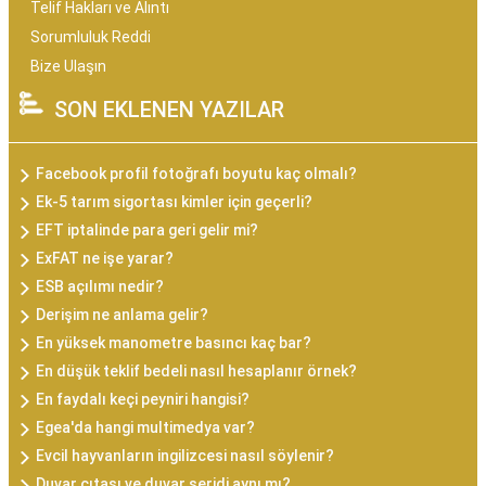
Telif Hakları ve Alıntı
Sorumluluk Reddi
Bize Ulaşın
SON EKLENEN YAZILAR
Facebook profil fotoğrafı boyutu kaç olmalı?
Ek-5 tarım sigortası kimler için geçerli?
EFT iptalinde para geri gelir mi?
ExFAT ne işe yarar?
ESB açılımı nedir?
Derişim ne anlama gelir?
En yüksek manometre basıncı kaç bar?
En düşük teklif bedeli nasıl hesaplanır örnek?
En faydalı keçi peyniri hangisi?
Egea'da hangi multimedya var?
Evcil hayvanların ingilizcesi nasıl söylenir?
Duvar çıtası ve duvar şeridi aynı mı?