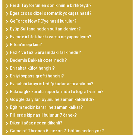
Ferdi Tayfor'un en son kiminle birlikteydi?
Egea cross dizel otomatik yokuşta nasıl?
GeForce Now PC'ye nasıl kurulur?
Eyüp Sultana neden sultan deniyor?
Evimde irtifak hakkı varsa ne yapmalıyım?
Erkan'ın eşi kim?
Faz 4 ve faz 5 arasındaki fark nedir?
Dedemin Bakkalı özeti nedir?
En rahat külot hangisi?
En iyi bypass grefti hangisi?
Ev sahibi kirayı istediği kadar artırabilir mi?
Eski sağlık kurulu raporlarında fotoğraf var mı?
Google'da yılan oyunu ne zaman kaldırıldı?
Eğitim tedbir kararı ne zaman kalkar?
Fiillerde kip nasıl bulunur 7 örnek?
Dikenli ağaç neden dikenli?
Game of Thrones 6. sezon 7. bölüm neden yok?