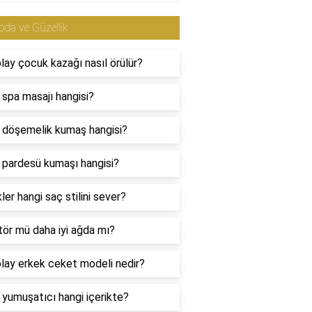
da ve Güzellik
lay çocuk kazağı nasıl örülür?
i spa masajı hangisi?
i döşemelik kumaş hangisi?
i pardesü kumaşı hangisi?
ler hangi saç stilini sever?
tör mü daha iyi ağda mı?
lay erkek ceket modeli nedir?
i yumuşatıcı hangi içerikte?