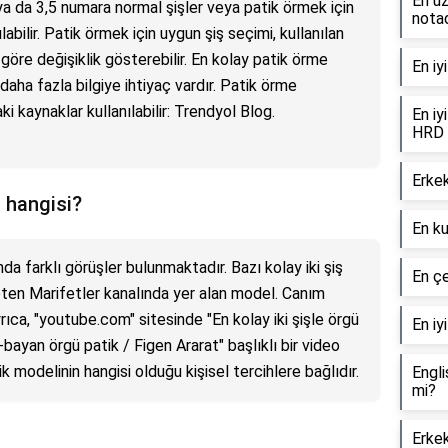
En uz
3 ya da 3,5 numara normal şişler veya patik örmek için
notad
labilir. Patik örmek için uygun şiş seçimi, kullanılan
göre değişiklik gösterebilir. En kolay patik örme
En iy
daha fazla bilgiye ihtiyaç vardır. Patik örme
i kaynaklar kullanılabilir: Trendyol Blog.
En iy
HRD 
Erkek
i hangisi?
En ku
nda farklı görüşler bulunmaktadır. Bazı kolay iki şiş
En çe
eten Marifetler kanalında yer alan model. Canım
ıca, "youtube.com" sitesinde "En kolay iki şişle örgü
En iy
-bayan örgü patik / Figen Ararat" başlıklı bir video
ik modelinin hangisi olduğu kişisel tercihlere bağlıdır.
Engli
mi?
Erkek