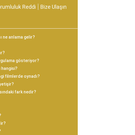
rumluluk Reddi
Bize Ulaşın
ı ne anlama gelir?
ur?
uygulama gösteriyor?
 hangisi?
ngi filmlerde oynadı?
yetişir?
sındaki fark nedir?
?
ir?
?