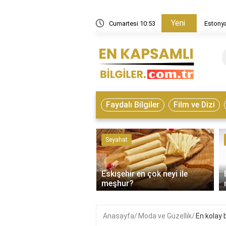
Yeni
in nasıl bir ülke?
Cumartesi 10:53
Estonya
Faydalı Bilgiler
Film ve Dizi
ve Hayvanlar
Seyahat
‹
Eskişehir en çok neyi ile
on çeşitleri nelerdir?
meşhur?
Anasayfa
Moda ve Güzellik
En kolay 