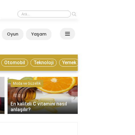
›
Estonya yaşamak için nasıl bir ülke?
Oyun
Yaşam
Anasayfa
Otomobil
Teknoloji
Yemek
Moda ve Güzellik
Kültür ve Sanat
›
En kaliteli C vitamini nasıl
Enstrümantal müzik tür
anlaşılır?
nelerdir?