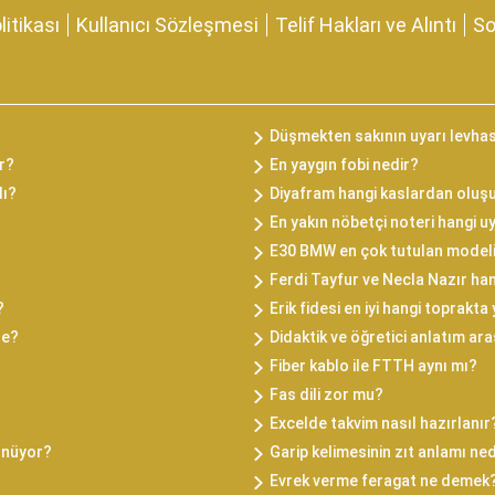
olitikası
Kullanıcı Sözleşmesi
Telif Hakları ve Alıntı
So
Düşmekten sakının uyarı levhas
ir?
En yaygın fobi nedir?
dı?
Diyafram hangi kaslardan oluş
En yakın nöbetçi noteri hangi 
E30 BMW en çok tutulan modeli
Ferdi Tayfur ve Necla Nazır ha
?
Erik fidesi en iyi hangi toprakta 
de?
Didaktik ve öğretici anlatım ara
Fiber kablo ile FTTH aynı mı?
Fas dili zor mu?
Excelde takvim nasıl hazırlanır
önüyor?
Garip kelimesinin zıt anlamı ned
Evrek verme feragat ne demek