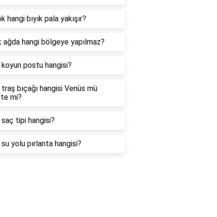
k hangi bıyık pala yakışır?
k ağda hangi bölgeye yapılmaz?
i koyun postu hangisi?
i traş bıçağı hangisi Venüs mü
tte mi?
i saç tipi hangisi?
i su yolu pırlanta hangisi?