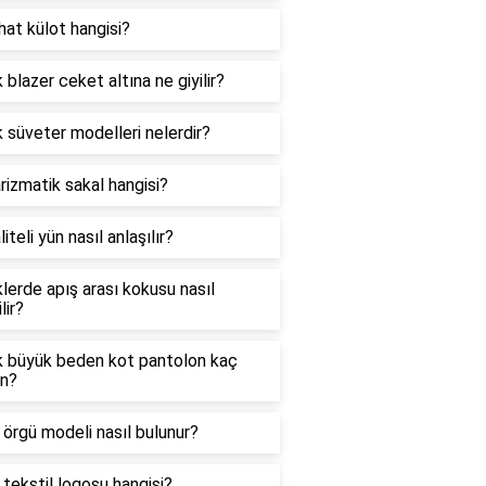
hat külot hangisi?
 blazer ceket altına ne giyilir?
 süveter modelleri nelerdir?
rizmatik sakal hangisi?
liteli yün nasıl anlaşılır?
lerde apış arası kokusu nasıl
lir?
k büyük beden kot pantolon kaç
n?
i örgü modeli nasıl bulunur?
i tekstil logosu hangisi?