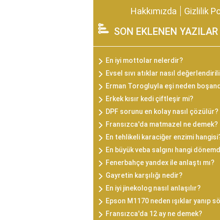
Hakkımızda
Gizlilik P
SON EKLENEN YAZILAR
En iyi mottolar nelerdir?
Evsel sıvı atıklar nasıl değerlendiril
Erman Torogluyla eşi neden boşan
Erkek kısır kedi çiftleşir mi?
DPF sorunu en kolay nasıl çözülür?
Fransızca'da matmazel ne demek?
En tehlikeli karaciğer enzimi hangisi
En büyük veba salgını hangi dönem
Fenerbahçe yandex ile anlaştı mı?
Gayretin karşılığı nedir?
En iyi jinekolog nasıl anlaşılır?
Epson M1170 neden ışıklar yanıp s
Fransızca'da 12 ay ne demek?