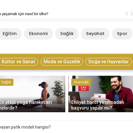
‹
 yaşamak için nasıl bir ülke?
Eğitim
Ekonomi
Sağlık
Seyahat
Spor
Kültür ve Sanat
Moda ve Güzellik
Doğa ve Hayvanlar
Sağlık
Otomobil
En etkili yoga hareketleri
Ehliyet harcı yatırmadan
nelerdir?
başvuru yapılır mı?
bayan patik modeli hangisi?