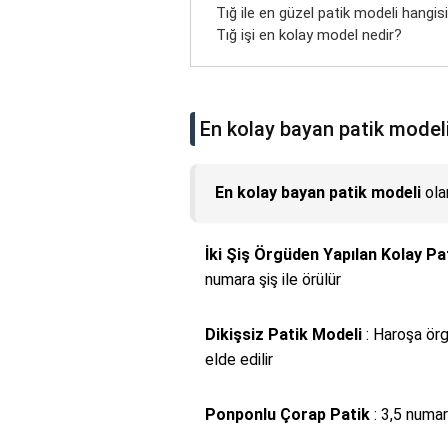
Tığ ile en güzel patik modeli hangis
Tığ işi en kolay model nedir?
En kolay bayan patik model
En kolay bayan patik modeli
olar
İki Şiş Örgüden Yapılan Kolay Pa
numara şiş ile örülür
Dikişsiz Patik Modeli
: Haroşa örg
elde edilir
Ponponlu Çorap Patik
: 3,5 numar