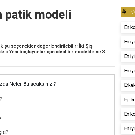
 patik modeli
Mo
En ko
En iy
 şu seçenekler değerlendirilebilir: İki Şiş
i: Yeni başlayanlar için ideal bir modeldir ve 3
En iy
En iy
zda Neler Bulacaksınız ?
Erkek
i?
Epila
En ko
?
En iy
gisi?