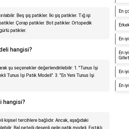
En ço
ılabilir: Beş şiş patikler. İki şiş patikler. Tığ işi
 patikler. Çorap patikler. Bot patikler. Ortopedik
Erke
gürlü patikler.
En iy
deli hangisi?
En iy
Gille
rak şu seçenekler değerlendirilebilir: 1. "Tunus İşi
En iy
kli Tunus İşi Patik Modeli". 3. "En Yeni Tunus İşi
En iy
i hangisi?
i kişisel tercihlere bağlıdır. Ancak, aşağıdaki
ebilir: Bal peteği desenli gelin patik modeli. Fıstıklı