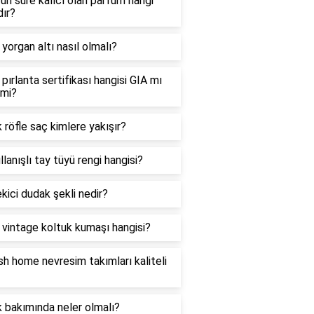
un süre kalıcı olan parfüm hangi
ır?
i yorgan altı nasıl olmalı?
i pırlanta sertifikası hangisi GIA mı
mi?
 röfle saç kimlere yakışır?
llanışlı tay tüyü rengi hangisi?
kici dudak şekli nedir?
i vintage koltuk kumaşı hangisi?
sh home nevresim takımları kaliteli
 bakımında neler olmalı?