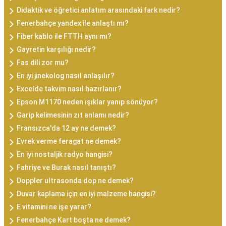
Didaktik ve öğretici anlatım arasındaki fark nedir?
Fenerbahçe yandex ile anlaştı mı?
Fiber kablo ile FTTH aynı mı?
Gayretin karşılığı nedir?
Fas dili zor mu?
En iyi jinekolog nasıl anlaşılır?
Excelde takvim nasıl hazırlanır?
Epson M1170 neden ışıklar yanıp sönüyor?
Garip kelimesinin zıt anlamı nedir?
Fransızca'da 12 ay ne demek?
Evrek verme feragat ne demek?
En iyi nostaljik radyo hangisi?
Fahriye ve Burak nasıl tanıştı?
Doppler ultrasonda dop ne demek?
Duvar kaplama için en iyi malzeme hangisi?
E vitamini ne işe yarar?
Fenerbahçe Kart boşta ne demek?