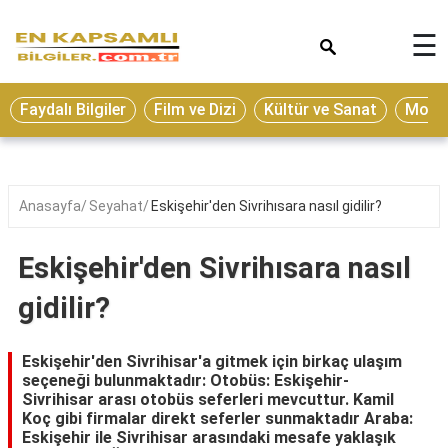
×
☰
Eğitim
Faydalı Bilgiler
Film ve Dizi
Kültür ve Sanat
Moda 
Ekonomi
Sağlık
Seyahat
Anasayfa
Seyahat
Eskişehir'den Sivrihısara nasıl gidilir?
Spor
Eskişehir'den Sivrihısara nasıl
Oyun
gidilir?
Yaşam
Hukuk
Eskişehir'den Sivrihisar'a gitmek için birkaç ulaşım
seçeneği bulunmaktadır: Otobüs: Eskişehir-
Blog
Sivrihisar arası otobüs seferleri mevcuttur. Kamil
Koç gibi firmalar direkt seferler sunmaktadır Araba:
Eskişehir ile Sivrihisar arasındaki mesafe yaklaşık