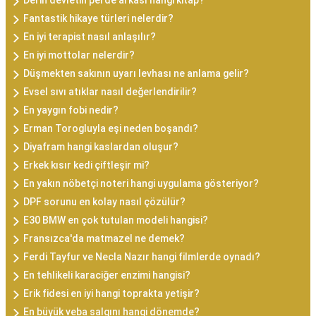
Derin devletin perde arkası hangi kitap?
Fantastik hikaye türleri nelerdir?
En iyi terapist nasıl anlaşılır?
En iyi mottolar nelerdir?
Düşmekten sakının uyarı levhası ne anlama gelir?
Evsel sıvı atıklar nasıl değerlendirilir?
En yaygın fobi nedir?
Erman Torogluyla eşi neden boşandı?
Diyafram hangi kaslardan oluşur?
Erkek kısır kedi çiftleşir mi?
En yakın nöbetçi noteri hangi uygulama gösteriyor?
DPF sorunu en kolay nasıl çözülür?
E30 BMW en çok tutulan modeli hangisi?
Fransızca'da matmazel ne demek?
Ferdi Tayfur ve Necla Nazır hangi filmlerde oynadı?
En tehlikeli karaciğer enzimi hangisi?
Erik fidesi en iyi hangi toprakta yetişir?
En büyük veba salgını hangi dönemde?