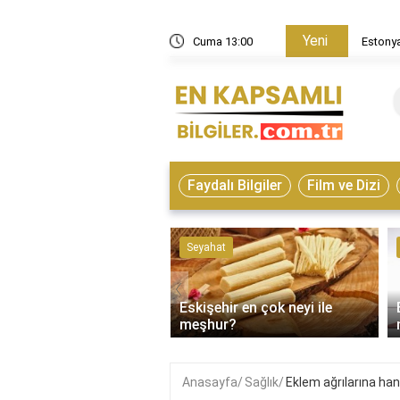
Yeni
in nasıl bir ülke?
Cuma 13:00
Estonya
Faydalı Bilgiler
Film ve Dizi
ve Hayvanlar
Seyahat
‹
Eskişehir en çok neyi ile
on çeşitleri nelerdir?
meşhur?
Anasayfa
Sağlık
Eklem ağrılarına hang