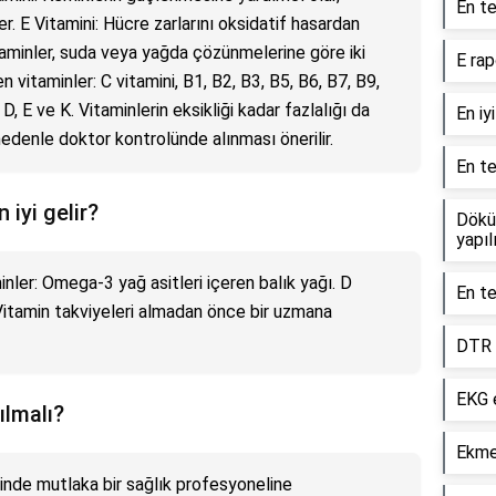
En te
. E Vitamini: Hücre zarlarını oksidatif hasardan
Vitaminler, suda veya yağda çözünmelerine göre iki
E rap
 vitaminler: C vitamini, B1, B2, B3, B5, B6, B7, B9,
, E ve K. Vitaminlerin eksikliği kadar fazlalığı da
En iy
 nedenle doktor kontrolünde alınması önerilir.
En te
 iyi gelir?
Dökün
yapıl
inler: Omega-3 yağ asitleri içeren balık yağı. D
En te
. Vitamin takviyeleri almadan önce bir uzmana
DTR t
EKG e
ılmalı?
Ekme
sinde mutlaka bir sağlık profesyoneline