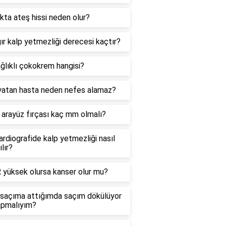
ta ateş hissi neden olur?
ır kalp yetmezliği derecesi kaçtır?
ğlıklı çokokrem hangisi?
yatan hasta neden nefes alamaz?
i arayüz fırçası kaç mm olmalı?
rdiografide kalp yetmezliği nasıl
ılır?
 yüksek olursa kanser olur mu?
i saçıma attığımda saçım dökülüyor
apmalıyım?