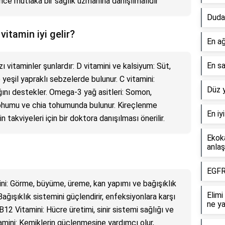
nce mutlaka bir sağlık uzmanına danışılmalıdır
Dudak
itamin iyi gelir?
En ağ
En sa
ı vitaminler şunlardır: D vitamini ve kalsiyum: Süt,
yeşil yapraklı sebzelerde bulunur. C vitamini:
Düz 
ğını destekler. Omega-3 yağ asitleri: Somon,
tohumu ve chia tohumunda bulunur. Kireçlenme
En iy
 takviyeleri için bir doktora danışılması önerilir.
Ekoka
anlaş
EGFR
amini: Görme, büyüme, üreme, kan yapımı ve bağışıklık
Elim
 Bağışıklık sistemini güçlendirir, enfeksiyonlara karşı
ne y
 B12 Vitamini: Hücre üretimi, sinir sistemi sağlığı ve
amini: Kemiklerin güçlenmesine yardımcı olur,