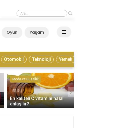
›
Estonya yaşamak için nasıl bir ülke?
Oyun
Yaşam
Anasayfa
Otomobil
Teknoloji
Yemek
Moda ve Güzellik
Kültür ve Sanat
›
En kaliteli C vitamini nasıl
Enstrümantal müzik tür
anlaşılır?
nelerdir?