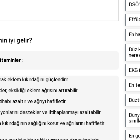
DSÖ'y
Effüz
En ha
in iyi gelir?
Düz 
neres
vitaminler
:
EKG i
arak eklem kıkırdağını güçlendirir
En te
r, eksikliği eklem ağrısını artırabilir
Düzta
ihabı azaltır ve ağrıyı hafifletir
iyonlarını destekler ve iltihaplanmayı azaltabilir
Düny
sınıf
kıkırdağının sağlığını korur ve ağrılarını hafifletir
En gü