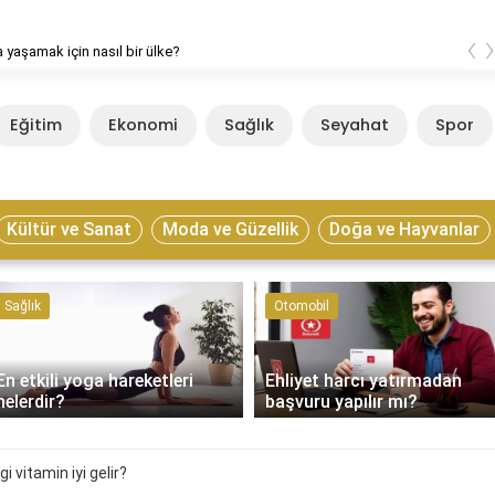
‹
 yaşamak için nasıl bir ülke?
Eğitim
Ekonomi
Sağlık
Seyahat
Spor
Kültür ve Sanat
Moda ve Güzellik
Doğa ve Hayvanlar
Sağlık
Otomobil
En etkili yoga hareketleri
Ehliyet harcı yatırmadan
nelerdir?
başvuru yapılır mı?
i vitamin iyi gelir?