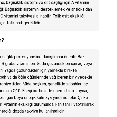
me, bağışıklık sistemi ve cilt sağlığı için A vitamini
kliği: Bağışıklık sistemini desteklemek ve antioksidan
vitamini takviyesi alınabilir. Folik asit eksikliği:
n folik asit gereklidir.
r?
ir sağlık profesyoneline danışılması önerilir. Bazı
ve B grubu vitaminleri: Suda çözündükleri için aç veya
leri: Yağda çözündükleri için yemekle birlikte
 sabah ya da öğle öğünlerinde yağ içeren bir yiyecekle
 Probiyotikler: Mide boşken, genellikle sabahları aç
Koenzim Q10: Enerji üretiminde önemli bir rol oynar,
nması gün boyu enerjik kalmaya yardımcı olur. Çinko
r. Vitamin eksikliği durumunda, kan tahlili yaptırılarak
nerdiği dozda takviye kullanılmalıdır.