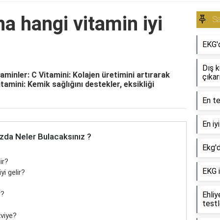
na hangi vitamin iyi
Sa
EKG'd
Dış 
taminler: C Vitamini: Kolajen üretimini artırarak
çıkarı
tamini: Kemik sağlığını destekler, eksikliği
En te
En iy
zda Neler Bulacaksınız ?
Ekg'd
ir?
EKG i
yi gelir?
r?
Ehliy
testl
kviye?