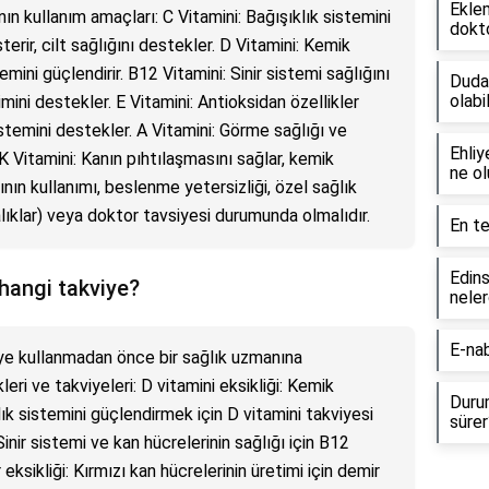
Eklem
ının kullanım amaçları: C Vitamini: Bağışıklık sistemini
dokto
terir, cilt sağlığını destekler. D Vitamini: Kemik
emini güçlendirir. B12 Vitamini: Sinir sistemi sağlığını
Dudak
olabil
imini destekler. E Vitamini: Antioksidan özellikler
 sistemini destekler. A Vitamini: Görme sağlığı ve
Ehliy
K Vitamini: Kanın pıhtılaşmasını sağlar, kemik
ne ol
rının kullanımı, beslenme yetersizliği, özel sağlık
talıklar) veya doktor tavsiyesi durumunda olmalıdır.
En te
Edins
 hangi takviye?
neler
E-nab
iye kullanmadan önce bir sağlık uzmanına
kleri ve takviyeleri: D vitamini eksikliği: Kemik
Durum
k sistemini güçlendirmek için D vitamini takviyesi
sürer
 Sinir sistemi ve kan hücrelerinin sağlığı için B12
 eksikliği: Kırmızı kan hücrelerinin üretimi için demir