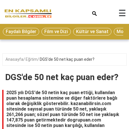
×
☰
Eğitim
Faydalı Bilgiler
Film ve Dizi
Kültür ve Sanat
Moda 
Ekonomi
Sağlık
Seyahat
Anasayfa
Eğitim
DGS'de 50 net kaç puan eder?
Spor
DGS'de 50 net kaç puan eder?
Oyun
Yaşam
2025 yılı DGS'de 50 netin kaç puan ettiği, kullanılan
puan hesaplama sistemine ve diğer faktörlere bağlı
Hukuk
olarak değişiklik gösterebilir. kazanabilirsin.com
sitesinde sayısal puan türünde 50 net, yaklaşık
Blog
261,266 puan; sözel puan türünde 50 net ise yaklaşık
147,875 puan getirmektedir dogrupuan.com
sitesinde ise 50 netin puan karşılığı, kullanılan