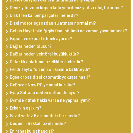
Devlet Su İşleri Genel Müdürlüğü ne iş yapar?
Deniz yıldızının kopan kolu yeni deniz yıldızı oluşturur mu?
Disk fren kaliper parçaları nelerdir?
Dizel motor egzozdan su atması normal mi?
Gelsin Hayat bildiği gibi final bölümü ne zaman yayınlanacak?
Export ve export etmek aynı mı?
Dağlar neden oluşur?
Dağlar neden vektörel büyüklüktür?
Didaktik anlatımın özellikleri nelerdir?
Ferdi Tayfor'un en son kiminle birlikteydi?
Egea cross dizel otomatik yokuşta nasıl?
GeForce Now PC'ye nasıl kurulur?
Eyüp Sultana neden sultan deniyor?
Evimde irtifak hakkı varsa ne yapmalıyım?
Erkan'ın eşi kim?
Faz 4 ve faz 5 arasındaki fark nedir?
Dedemin Bakkalı özeti nedir?
En rahat külot hangisi?