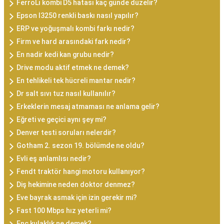
FerroLı kombi D5 hatası kaç günde düzelir?
Epson l3250 renkli baskı nasıl yapılır?
ERP ve yoğuşmalı kombi farkı nedir?
Firm ve hard arasındaki fark nedir?
En nadir kedi kan grubu nedir?
Drive modu aktif etmek ne demek?
En tehlikeli tek hücreli mantar nedir?
Dr salt sıvı tuz nasıl kullanılır?
Erkeklerin mesaj atmaması ne anlama gelir?
Eğreti ve geçici aynı şey mi?
Denver testi soruları nelerdir?
Gotham 2. sezon 19. bölümde ne oldu?
Evli eş anlamlısı nedir?
Fendt traktör hangi motoru kullanıyor?
Diş hekimine neden doktor denmez?
Eve bayrak asmak için izin gerekir mi?
Fast 100 Mbps hız yeterli mi?
Enc kulaklık ne demek?