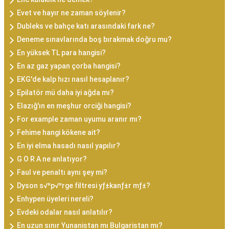
Evet ve hayır ne zaman söylenir?
Dubleks ve bahçe katı arasındaki fark ne?
Deneme sınavlarında boş bırakmak doğru mu?
En yüksek TL para hangisi?
En az gaz yapan çorba hangisi?
EKG'de kalp hızı nasıl hesaplanır?
Epilatör mü daha iyi ağda mı?
Elazığ'ın en meşhur orciği hangisi?
For example zaman uyumu aranır mı?
Fehime hangi kökene ait?
En iyi elma hasadı nasıl yapılır?
G O R A ne anlatıyor?
Faul ve penaltı aynı şey mi?
Dyson s√ºp√ºrge filtresi yƒ±kanƒ±r mƒ±?
Enhypen üyeleri nereli?
Evdeki odalar nasıl anlatılır?
En uzun sınır Yunanistan mı Bulgaristan mı?