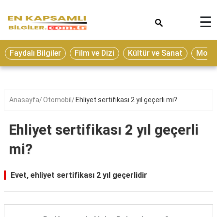
×
☰
Eğitim
Faydalı Bilgiler
Film ve Dizi
Kültür ve Sanat
Moda 
Ekonomi
Sağlık
Seyahat
Anasayfa
Otomobil
Ehliyet sertifikası 2 yıl geçerli mi?
Spor
Ehliyet sertifikası 2 yıl geçerli
Oyun
mi?
Yaşam
Hukuk
Evet, ehliyet sertifikası 2 yıl geçerlidir
Blog