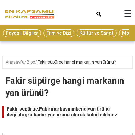
×
☰
Eğitim
Faydalı Bilgiler
Film ve Dizi
Kültür ve Sanat
Moda 
Ekonomi
Sağlık
Seyahat
Anasayfa
Blog
Fakir süpürge hangi markanın yan ürünü?
Spor
Fakir süpürge hangi markanın
Oyun
yan ürünü?
Yaşam
Hukuk
Fakir süpürge,Fakirmarkasınınkendiyan ürünü
değil,doğrudanbir yan ürünü olarak kabul edilmez
Blog