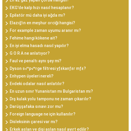
En az gaz yapan çorba hangisi?
EKG'de kalp hızı nasıl hesaplanır?
Epilatör mü daha iyi ağda mı?
Elazığ'ın en meşhur orciği hangisi?
For example zaman uyumu aranır mı?
Fehime hangi kökene ait?
En iyi elma hasadı nasıl yapılır?
G O R A ne anlatıyor?
Faul ve penaltı aynı şey mi?
Dyson s√ºp√ºrge filtresi yƒ±kanƒ±r mƒ±?
Enhypen üyeleri nereli?
Evdeki odalar nasıl anlatılır?
En uzun sınır Yunanistan mı Bulgaristan mı?
Dış kulak yolu tamponu ne zaman çıkarılır?
Darüşşafaka sınavı zor mu?
Foreign language ne için kullanılır?
Disleksinin çaresi var mı?
Erkek aslan ve dişi aslan nasıl ayırt edilir?