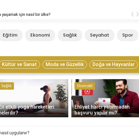
‹
 yaşamak için nasıl bir ülke?
Eğitim
Ekonomi
Sağlık
Seyahat
Spor
Kültür ve Sanat
Moda ve Güzellik
Doğa ve Hayvanlar
Sağlık
Otomobil
En etkili yoga hareketleri
Ehliyet harcı yatırmadan
nelerdir?
başvuru yapılır mı?
nasıl uygulanır?