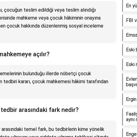
En yü
ı, çocuğun teslim edildiği veya teslim alındığı
içerisinde mahkeme veya çocuk hâkiminin onayına
FBI v
ırken çocuk hakkında düzenlenmiş sosyal inceleme
Emsal
Eski 
 mahkemeye açılır?
Eski 
kemelerinin bulunduğu illerde nöbetçi çocuk
Evle
m tedbiri kararı, çocuk mahkemesi hâkimi tarafından
başvu
Ergin
 tedbir arasındaki fark nedir?
Faali
aynı 
r arasındaki temel fark, bu tedbirlerin kime yönelik
Enge