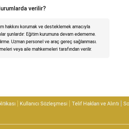
urumlarda verilir?
itim hakkını korumak ve desteklemek amacıyla
rumlar şunlardır: Eğitim kurumuna devam edememe.
ndirme. Uzman personel ve araç gereç sağlanması.
eleri veya aile mahkemeleri tarafından verilir.
olitikası
Kullanıcı Sözleşmesi
Telif Hakları ve Alıntı
So