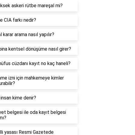
ksek askeri rütbe mareşal mi?
e CIA farkı nedir?
 karar arama nasıl yapılır?
bina kentsel dönüşüme nasıl girer?
nüfus cüzdanı kayıt no kaç haneli?
nme izni için mahkemeye kimler
rabilir?
 insan kime denir?
yet belgesi ile oda kayıt belgesi
mı?
lli yasası Resmi Gazetede