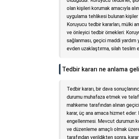
olduğudur: Koruyucu tedbirler, şi
olan kişileri korumak amacıyla alın
uygulama tehlikesi bulunan kişiler 
Koruyucu tedbir kararları, mülki am
ve önleyici tedbir örnekleri: Koruy
sağlanması, geçici maddi yardım y
evden uzaklaştırma, silah teslim
Tedbir kararı ne anlama gel
Tedbir kararı, bir dava sonuçlanın
durumu muhafaza etmek ve telafi
mahkeme tarafından alınan geçici b
karar, üç ana amaca hizmet eder: 
engellenmesi. Mevcut durumun kor
ve düzenleme amaçlı olmak üzere üçe 
tarafından verildikten sonra, kara