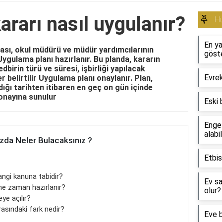
ararı nasıl uygulanır?
H
En ya
ası, okul müdürü ve müdür yardımcılarının
göst
ygulama planı hazırlanır. Bu planda, kararın
birin türü ve süresi, işbirliği yapılacak
Evre
belirtilir Uygulama planı onaylanır. Plan,
dığı tarihten itibaren en geç on gün içinde
onayına sunulur
Eski 
Engel
alabil
zda Neler Bulacaksınız ?
Etbis
angi kanuna tabidir?
Ev sa
 ne zaman hazırlanır?
olur?
ye açılır?
rasındaki fark nedir?
Eve b