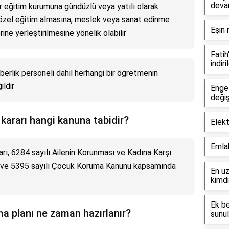
devam
ir eğitim kurumuna gündüzlü veya yatılı olarak
özel eğitim almasına, meslek veya sanat edinme
Eşin 
rine yerleştirilmesine yönelik olabilir
Fatih
indiri
hberlik personeli dahil herhangi bir öğretmenin
ildir
Engel
değiş
 kararı hangi kanuna tabidir?
Elekt
Emlak
arı, 6284 sayılı Ailenin Korunması ve Kadına Karşı
 ve 5395 sayılı Çocuk Koruma Kanunu kapsamında
En uz
kimdi
Ek be
ma planı ne zaman hazırlanır?
sunu