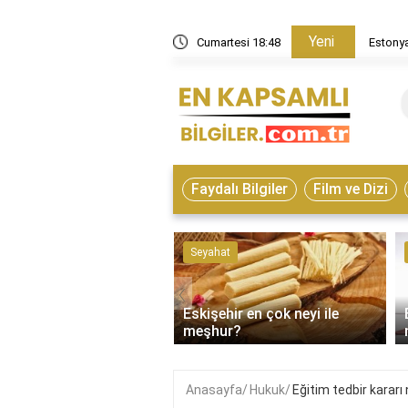
Yeni
in nasıl bir ülke?
Cumartesi 18:48
Estonya
Faydalı Bilgiler
Film ve Dizi
ve Hayvanlar
Seyahat
‹
Eskişehir en çok neyi ile
on çeşitleri nelerdir?
meşhur?
Anasayfa
Hukuk
Eğitim tedbir kararı 