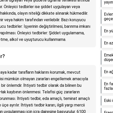
ddete uğrayan veya şiddete uğrama tehlikesi altında
yayın
ır. Önleyici tedbirler ise şiddet uygulayan veya
hakkında, olayın niteliği dikkate alınarak hükmedilir.
Evle
geçer
ir veya hakim tarafından verilebilir. Bazı koruyucu
ucu tedbirler: İşyerinin değiştirilmesi, barınma imkanı
En yü
apılması. Önleyici tedbirler: Şiddet uygulamama,
 etme, alkol ve uyuşturucu kullanmama.
En az
Emekl
ir?
düşer
En ağ
caya kadar tarafların haklarını korumak, mevcut
si mümkün olmayan zararları engellemek amacıyla
En fa
ir önlemdir. İhtiyati tedbir olarak da bilinen bu
fazla
Hak kaybının önlenmesi. Telafisi güç zararların
unması. İhtiyati tedbir, eda amaçlı, teminat amaçlı
Eski 
ayrılır. İhtiyati tedbir kararı, ilgili yargı mercii
rın uygulanması için icra dairesine başvurulur. 6100
Erasm