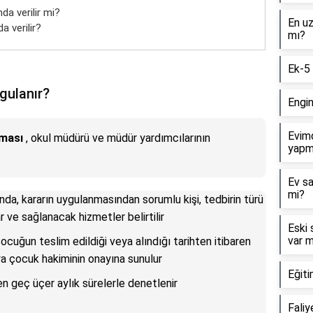
da verilir mi?
En uz
a verilir?
mı?
Ek-5 
ygulanır?
Engin
Evimd
nması
, okul müdürü ve müdür yardımcılarının
yapm
Ev sa
mi?
nda, kararın uygulanmasından sorumlu kişi, tedbirin türü
ar ve sağlanacak hizmetler belirtilir
Eski 
var m
çocuğun teslim edildiği veya alındığı tarihten itibaren
 çocuk hakiminin onayına sunulur
Eğiti
 en geç üçer aylık sürelerle denetlenir
Faliy