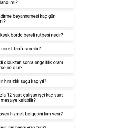
landı mı?
ndirme beyannamesi kaç gün
li?
ksek bordo bereli rütbesi nedir?
 ücret tarifesi nedir?
i olduktan sonra engellilik oranı
se ne olur?
ır hırsızlık suçu kaç yıl?
zla 12 saat çalışan işçi kaç saat
 mesaiye kalabilir?
işyeri hizmet belgesini kim verir?
us için hangi vize türü?