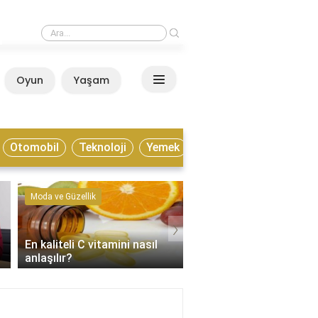
›
Estonya yaşamak için nasıl bir ülke?
Oyun
Yaşam
Anasayfa
Otomobil
Teknoloji
Yemek
Moda ve Güzellik
Kültür ve Sanat
›
En kaliteli C vitamini nasıl
Enstrümantal müzik tür
anlaşılır?
nelerdir?