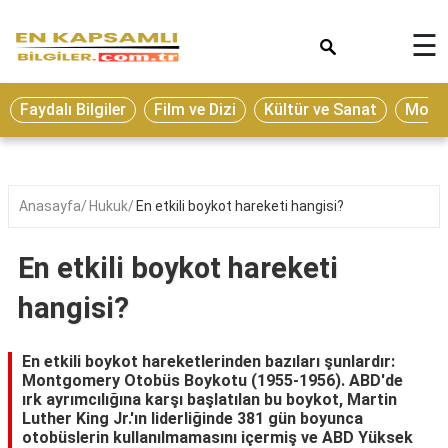
×
☰
Eğitim
Faydalı Bilgiler
Film ve Dizi
Kültür ve Sanat
Moda 
Ekonomi
Sağlık
Seyahat
Anasayfa
Hukuk
En etkili boykot hareketi hangisi?
Spor
En etkili boykot hareketi
Oyun
hangisi?
Yaşam
Hukuk
En etkili boykot hareketlerinden bazıları şunlardır:
Montgomery Otobüs Boykotu (1955-1956). ABD'de
Blog
ırk ayrımcılığına karşı başlatılan bu boykot, Martin
Luther King Jr.'ın liderliğinde 381 gün boyunca
otobüslerin kullanılmamasını içermiş ve ABD Yüksek