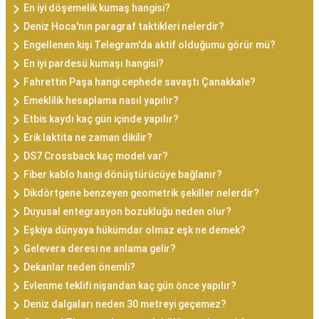
En iyi döşemelik kumaş hangisi?
Deniz Hoca'nın paragraf taktikleri nelerdir?
Engellenen kişi Telegram'da aktif olduğumu görür mü?
En iyi pardesü kumaşı hangisi?
Fahrettin Paşa hangi cephede savaştı Çanakkale?
Emeklilik hesaplama nasıl yapılır?
Etbis kaydı kaç gün içinde yapılır?
Erik laktita ne zaman dikilir?
DS7 Crossback kaç model var?
Fiber kablo hangi dönüştürücüye bağlanır?
Dikdörtgene benzeyen geometrik şekiller nelerdir?
Duyusal entegrasyon bozukluğu neden olur?
Eşkiya dünyaya hükümdar olmaz eşk ne demek?
Gelevera deresi ne anlama gelir?
Dekanlar neden önemli?
Evlenme teklifi nişandan kaç gün önce yapılır?
Deniz dalgaları neden 30 metreyi geçemez?