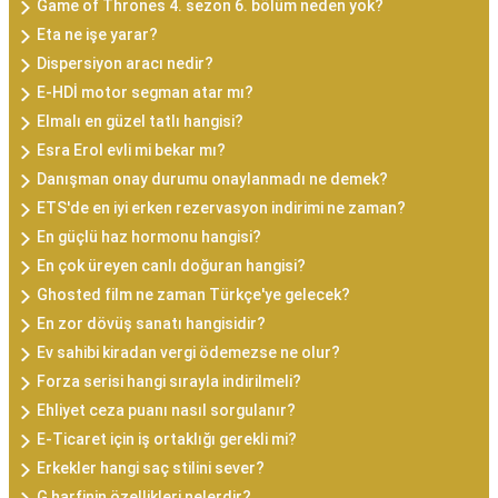
Game of Thrones 4. sezon 6. bölüm neden yok?
Eta ne işe yarar?
Dispersiyon aracı nedir?
E-HDİ motor segman atar mı?
Elmalı en güzel tatlı hangisi?
Esra Erol evli mi bekar mı?
Danışman onay durumu onaylanmadı ne demek?
ETS'de en iyi erken rezervasyon indirimi ne zaman?
En güçlü haz hormonu hangisi?
En çok üreyen canlı doğuran hangisi?
Ghosted film ne zaman Türkçe'ye gelecek?
En zor dövüş sanatı hangisidir?
Ev sahibi kiradan vergi ödemezse ne olur?
Forza serisi hangi sırayla indirilmeli?
Ehliyet ceza puanı nasıl sorgulanır?
E-Ticaret için iş ortaklığı gerekli mi?
Erkekler hangi saç stilini sever?
G harfinin özellikleri nelerdir?