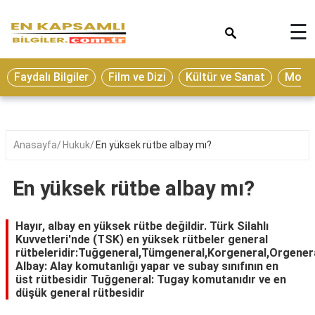
×
☰
Eğitim
Faydalı Bilgiler
Film ve Dizi
Kültür ve Sanat
Moda 
Ekonomi
Sağlık
Seyahat
Anasayfa
Hukuk
En yüksek rütbe albay mı?
Spor
En yüksek rütbe albay mı?
Oyun
Yaşam
Hayır, albay en yüksek rütbe değildir. Türk Silahlı
Kuvvetleri'nde (TSK) en yüksek rütbeler general
Hukuk
rütbeleridir:Tuğgeneral,Tümgeneral,Korgeneral,Orgene
Albay: Alay komutanlığı yapar ve subay sınıfının en
Blog
üst rütbesidir Tuğgeneral: Tugay komutanıdır ve en
düşük general rütbesidir