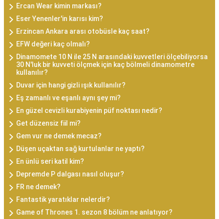
Ercan Wear kimin markası?
Eser Yenenler'in karısı kim?
Erzincan Ankara arası otobüsle kaç saat?
EFW değeri kaç olmalı?
Dinamomete 10 N ile 25 N arasındaki kuvvetleri ölçebiliyorsa
30 N'luk bir kuvveti ölçmek için kaç bölmeli dinamometre
kullanılır?
Duvar için hangi gizli ışık kullanılır?
Eş zamanlı ve eşanlı aynı şey mi?
En güzel cevizli kurabiyenin püf noktası nedir?
Get düzensiz fiil mi?
Gem vur ne demek mecaz?
Düşen uçaktan sağ kurtulanlar ne yaptı?
En ünlü seri katil kim?
Depremde P dalgası nasıl oluşur?
FR ne demek?
Fantastik yaratıklar nelerdir?
Game of Thrones 1. sezon 8 bölüm ne anlatıyor?