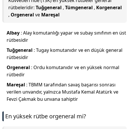
Kuvvetleri'nde (TSK) en yüksek rütbeler general
rütbeleridir:
Tuğgeneral
,
Tümgeneral
,
Korgeneral
,
Orgeneral
ve
Mareşal
Albay
: Alay komutanlığı yapar ve subay sınıfının en üst
rütbesidir
Tuğgeneral
: Tugay komutanıdır ve en düşük general
rütbesidir
Orgeneral
: Ordu komutanıdır ve en yüksek normal
rütbedir
Mareşal
: TBMM tarafından savaş başarısı sonrası
verilen unvandır, yalnızca Mustafa Kemal Atatürk ve
Fevzi Çakmak bu unvana sahiptir
En yüksek rütbe orgeneral mi?