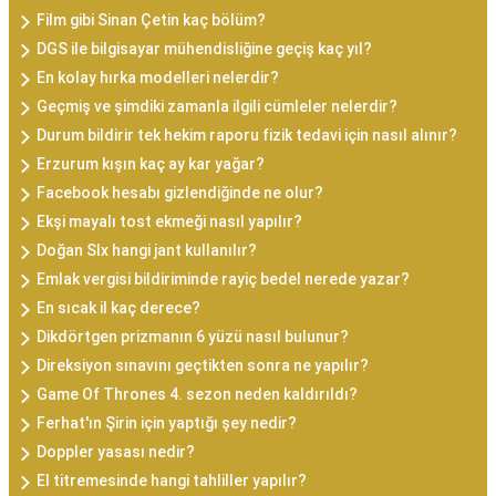
Film gibi Sinan Çetin kaç bölüm?
DGS ile bilgisayar mühendisliğine geçiş kaç yıl?
En kolay hırka modelleri nelerdir?
Geçmiş ve şimdiki zamanla ilgili cümleler nelerdir?
Durum bildirir tek hekim raporu fizik tedavi için nasıl alınır?
Erzurum kışın kaç ay kar yağar?
Facebook hesabı gizlendiğinde ne olur?
Ekşi mayalı tost ekmeği nasıl yapılır?
Doğan Slx hangi jant kullanılır?
Emlak vergisi bildiriminde rayiç bedel nerede yazar?
En sıcak il kaç derece?
Dikdörtgen prizmanın 6 yüzü nasıl bulunur?
Direksiyon sınavını geçtikten sonra ne yapılır?
Game Of Thrones 4. sezon neden kaldırıldı?
Ferhat'ın Şirin için yaptığı şey nedir?
Doppler yasası nedir?
El titremesinde hangi tahliller yapılır?