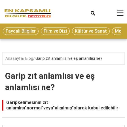
×
☰
Eğitim
Faydalı Bilgiler
Film ve Dizi
Kültür ve Sanat
Moda 
Ekonomi
Sağlık
Seyahat
Anasayfa
Blog
Garip zıt anlamlısı ve eş anlamlısı ne?
Spor
Garip zıt anlamlısı ve eş
Oyun
anlamlısı ne?
Yaşam
Hukuk
Garipkelimesinin zıt
anlamlısı"normal"veya"alışılmış"olarak kabul edilebilir
Blog