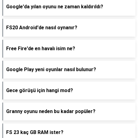
Google'da yılan oyunu ne zaman kaldırıldı?
FS20 Android'de nasıl oynanır?
Free Fire'de en havalı isim ne?
Google Play yeni oyunlar nasıl bulunur?
Gece görüşü için hangi mod?
Granny oyunu neden bu kadar popüler?
FS 23 kaç GB RAM ister?