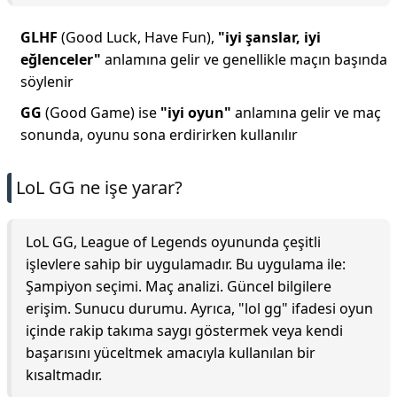
GLHF
(Good Luck, Have Fun),
"iyi şanslar, iyi
eğlenceler"
anlamına gelir ve genellikle maçın başında
söylenir
GG
(Good Game) ise
"iyi oyun"
anlamına gelir ve maç
sonunda, oyunu sona erdirirken kullanılır
LoL GG ne işe yarar?
LoL GG, League of Legends oyununda çeşitli
işlevlere sahip bir uygulamadır. Bu uygulama ile:
Şampiyon seçimi. Maç analizi. Güncel bilgilere
erişim. Sunucu durumu. Ayrıca, "lol gg" ifadesi oyun
içinde rakip takıma saygı göstermek veya kendi
başarısını yüceltmek amacıyla kullanılan bir
kısaltmadır.