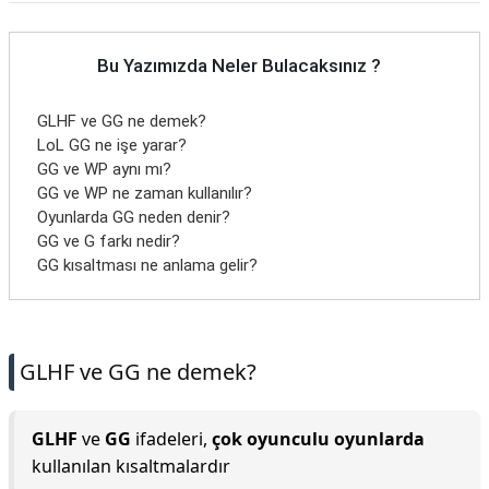
Bu Yazımızda Neler Bulacaksınız ?
GLHF ve GG ne demek?
LoL GG ne işe yarar?
GG ve WP aynı mı?
GG ve WP ne zaman kullanılır?
Oyunlarda GG neden denir?
GG ve G farkı nedir?
GG kısaltması ne anlama gelir?
GLHF ve GG ne demek?
GLHF
ve
GG
ifadeleri,
çok oyunculu oyunlarda
kullanılan kısaltmalardır