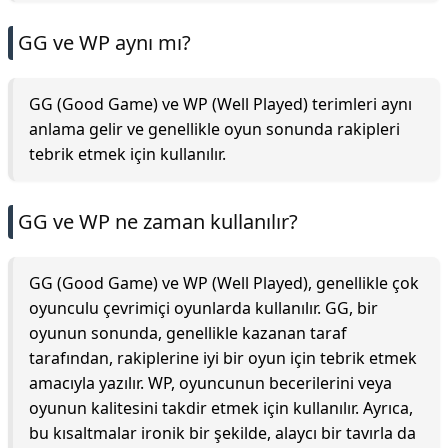
GG ve WP aynı mı?
GG (Good Game) ve WP (Well Played) terimleri aynı
anlama gelir ve genellikle oyun sonunda rakipleri
tebrik etmek için kullanılır.
GG ve WP ne zaman kullanılır?
GG (Good Game) ve WP (Well Played), genellikle çok
oyunculu çevrimiçi oyunlarda kullanılır. GG, bir
oyunun sonunda, genellikle kazanan taraf
tarafından, rakiplerine iyi bir oyun için tebrik etmek
amacıyla yazılır. WP, oyuncunun becerilerini veya
oyunun kalitesini takdir etmek için kullanılır. Ayrıca,
bu kısaltmalar ironik bir şekilde, alaycı bir tavırla da