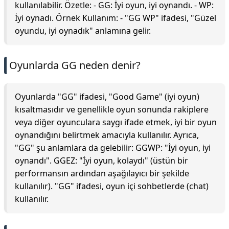
kullanılabilir. Özetle: - GG: İyi oyun, iyi oynandı. - WP:
İyi oynadı. Örnek Kullanım: - "GG WP" ifadesi, "Güzel
oyundu, iyi oynadık" anlamına gelir.
Oyunlarda GG neden denir?
Oyunlarda "GG" ifadesi, "Good Game" (iyi oyun)
kısaltmasıdır ve genellikle oyun sonunda rakiplere
veya diğer oyunculara saygı ifade etmek, iyi bir oyun
oynandığını belirtmek amacıyla kullanılır. Ayrıca,
"GG" şu anlamlara da gelebilir: GGWP: "İyi oyun, iyi
oynandı". GGEZ: "İyi oyun, kolaydı" (üstün bir
performansın ardından aşağılayıcı bir şekilde
kullanılır). "GG" ifadesi, oyun içi sohbetlerde (chat)
kullanılır.