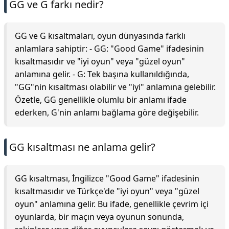
GG ve G farkı nedir?
GG ve G kısaltmaları, oyun dünyasında farklı
anlamlara sahiptir: - GG: "Good Game" ifadesinin
kısaltmasıdır ve "iyi oyun" veya "güzel oyun"
anlamına gelir. - G: Tek başına kullanıldığında,
"GG"nin kısaltması olabilir ve "iyi" anlamına gelebilir.
Özetle, GG genellikle olumlu bir anlamı ifade
ederken, G'nin anlamı bağlama göre değişebilir.
GG kısaltması ne anlama gelir?
GG kısaltması, İngilizce "Good Game" ifadesinin
kısaltmasıdır ve Türkçe'de "iyi oyun" veya "güzel
oyun" anlamına gelir. Bu ifade, genellikle çevrim içi
oyunlarda, bir maçın veya oyunun sonunda,