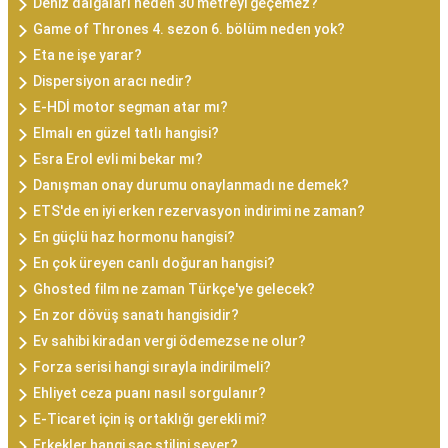
Deniz dalgaları neden 30 metreyi geçemez?
Game of Thrones 4. sezon 6. bölüm neden yok?
Eta ne işe yarar?
Dispersiyon aracı nedir?
E-HDİ motor segman atar mı?
Elmalı en güzel tatlı hangisi?
Esra Erol evli mi bekar mı?
Danışman onay durumu onaylanmadı ne demek?
ETS'de en iyi erken rezervasyon indirimi ne zaman?
En güçlü haz hormonu hangisi?
En çok üreyen canlı doğuran hangisi?
Ghosted film ne zaman Türkçe'ye gelecek?
En zor dövüş sanatı hangisidir?
Ev sahibi kiradan vergi ödemezse ne olur?
Forza serisi hangi sırayla indirilmeli?
Ehliyet ceza puanı nasıl sorgulanır?
E-Ticaret için iş ortaklığı gerekli mi?
Erkekler hangi saç stilini sever?