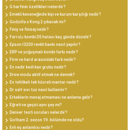
G harfinin özellikleri nelerdir?
Emekli keseneğinde kişi ve kurum karşılığı nedir?
Godzılla x Kong 2 çıkacak mı?
Finiş ve finisaj nedir?
FerroLı kombi D5 hatası kaç günde düzelir?
Epson l3250 renkli baskı nasıl yapılır?
ERP ve yoğuşmalı kombi farkı nedir?
Firm ve hard arasındaki fark nedir?
En nadir kedi kan grubu nedir?
Drive modu aktif etmek ne demek?
En tehlikeli tek hücreli mantar nedir?
Dr salt sıvı tuz nasıl kullanılır?
Erkeklerin mesaj atmaması ne anlama gelir?
Eğreti ve geçici aynı şey mi?
Denver testi soruları nelerdir?
Gotham 2. sezon 19. bölümde ne oldu?
Evli eş anlamlısı nedir?