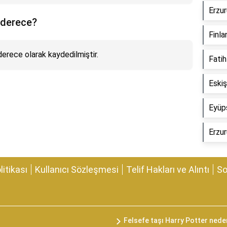
Erzur
 derece?
Finla
derece olarak kaydedilmiştir.
Fatih
Eskiş
Eyüps
Erzur
olitikası
Kullanıcı Sözleşmesi
Telif Hakları ve Alıntı
So
Felsefe taşı Harry Potter neden