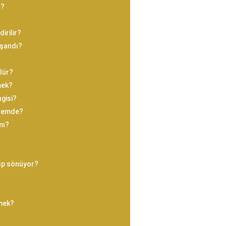
r?
irilir?
oşandı?
lür?
mek?
ngisi?
önemde?
mı?
ıp sönüyor?
mek?