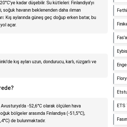
20°C'ye kadar düşebilir. Su kütleleri: Finlandiya'yı
ileri, soğuk havanın beklenenden daha ılıman
Fethi
arı: Kış aylarında güneş geç doğup erken batar, bu
Finik
yol açar.
Fas'a
Eybis
nki'de kış ayları uzun, dondurucu, karlı, rüzgarlı ve
Enge
Flory
erede?
Etstu
ETS 
e Avusturya'da -52,6°C olarak ölçülen hava
 soğuk bölgeler arasında Finlandiya (-51,5°C),
Fasın
,4°C) de bulunmaktadır.