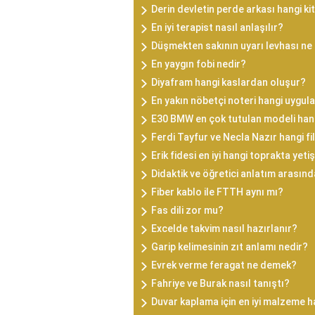
Derin devletin perde arkası hangi ki
En iyi terapist nasıl anlaşılır?
Düşmekten sakının uyarı levhası ne
En yaygın fobi nedir?
Diyafram hangi kaslardan oluşur?
En yakın nöbetçi noteri hangi uygu
E30 BMW en çok tutulan modeli han
Ferdi Tayfur ve Necla Nazır hangi f
Erik fidesi en iyi hangi toprakta yetiş
Didaktik ve öğretici anlatım arasınd
Fiber kablo ile FTTH aynı mı?
Fas dili zor mu?
Excelde takvim nasıl hazırlanır?
Garip kelimesinin zıt anlamı nedir?
Evrek verme feragat ne demek?
Fahriye ve Burak nasıl tanıştı?
Duvar kaplama için en iyi malzeme h