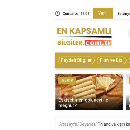
Yeni
in nasıl bir ülke?
Cumartesi 12:02
Estonya
Faydalı Bilgiler
Film ve Dizi
ve Hayvanlar
Seyahat
‹
Eskişehir en çok neyi ile
on çeşitleri nelerdir?
meşhur?
Anasayfa
Seyahat
Finlandiya kışın 