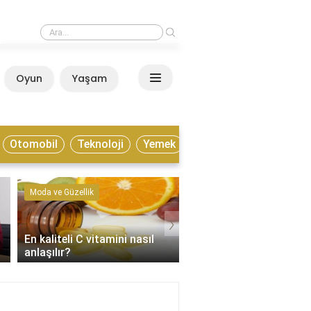
›
Estonya yaşamak için nasıl bir ülke?
Oyun
Yaşam
Anasayfa
Otomobil
Teknoloji
Yemek
Moda ve Güzellik
Kültür ve Sanat
›
En kaliteli C vitamini nasıl
Enstrümantal müzik tür
anlaşılır?
nelerdir?