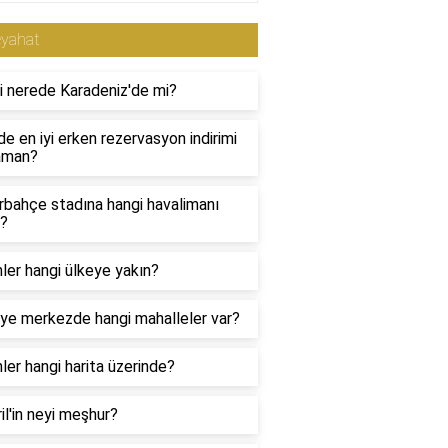
eyahat
i nerede Karadeniz'de mi?
e en iyi erken rezervasyon indirimi
aman?
rbahçe stadına hangi havalimanı
n?
inler hangi ülkeye yakın?
ye merkezde hangi mahalleler var?
inler hangi harita üzerinde?
il'in neyi meşhur?