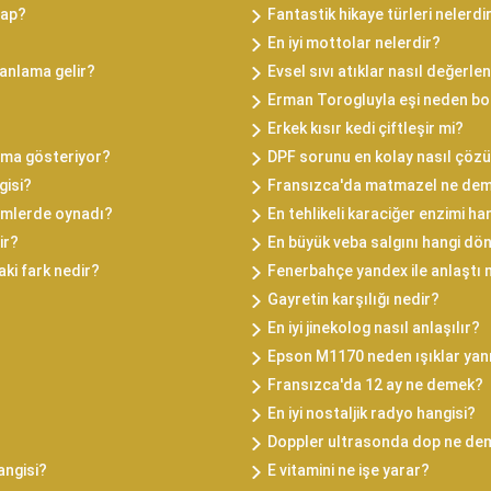
tap?
Fantastik hikaye türleri nelerdi
En iyi mottolar nelerdir?
 anlama gelir?
Evsel sıvı atıklar nasıl değerlend
Erman Torogluyla eşi neden b
Erkek kısır kedi çiftleşir mi?
lama gösteriyor?
DPF sorunu en kolay nasıl çözü
gisi?
Fransızca'da matmazel ne de
ilmlerde oynadı?
En tehlikeli karaciğer enzimi ha
ir?
En büyük veba salgını hangi d
aki fark nedir?
Fenerbahçe yandex ile anlaştı 
Gayretin karşılığı nedir?
En iyi jinekolog nasıl anlaşılır?
Epson M1170 neden ışıklar yan
Fransızca'da 12 ay ne demek?
En iyi nostaljik radyo hangisi?
Doppler ultrasonda dop ne de
angisi?
E vitamini ne işe yarar?