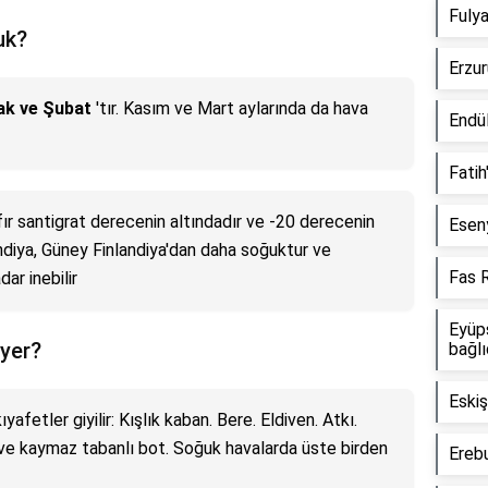
Fulya
uk?
Erzur
ak ve Şubat
'tır. Kasım ve Mart aylarında da hava
Endül
Fatih
fır santigrat derecenin altındadır ve -20 derecenin
Esen
andiya, Güney Finlandiya'dan daha soğuktur ve
Fas 
ar inebilir
Eyüp
iyer?
bağlı
Eskiş
afetler giyilir: Kışlık kaban. Bere. Eldiven. Atkı.
 ve kaymaz tabanlı bot. Soğuk havalarda üste birden
Ereb