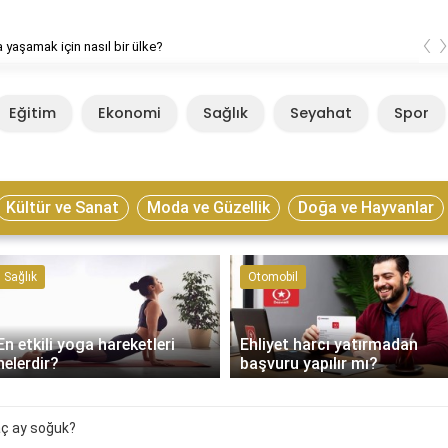
‹
 yaşamak için nasıl bir ülke?
Eğitim
Ekonomi
Sağlık
Seyahat
Spor
Kültür ve Sanat
Moda ve Güzellik
Doğa ve Hayvanlar
Sağlık
Otomobil
En etkili yoga hareketleri
Ehliyet harcı yatırmadan
nelerdir?
başvuru yapılır mı?
kaç ay soğuk?