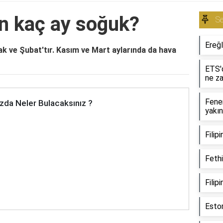
ın kaç ay soğuk?
S
Ereğl
cak ve Şubat'tır. Kasım ve Mart aylarında da hava
ETS'd
ne z
Fene
zda Neler Bulacaksınız ?
yakı
Filip
Fethi
Filip
Estor