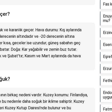
Fas k
eçer?
Enuyg
mu?
ğuk ve karanlık geçer. Hava durumu: Kış aylarında
Erzin
 derecenin altındadır ve -20 derecenin altına
ler kısa, geceler ise uzundur; güneş sabahın geç
Esenl
atar. Doğa: Kar yağabilir ve zemin buz tutar.
cak ve Şubat'tır; Kasım ve Mart aylarında da hava
Eşref
Erzur
oğuk?
Fethi
Endon
ının birkaç nedeni vardır: Kuzey konumu: Finlandiya,
uygu
e bu nedenle daha soğuk bir iklime sahiptir. Kuzey
leri Kuzey Kutup Dairesi'nde bulunur ve bu
Fatma