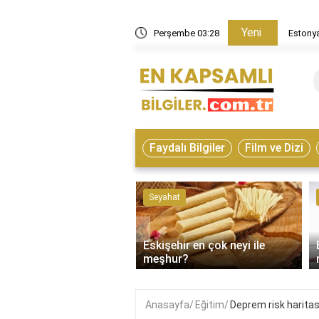
Yeni
in nasıl bir ülke?
Perşembe 03:28
Estonya
Faydalı Bilgiler
Film ve Dizi
ve Hayvanlar
Seyahat
‹
Eskişehir en çok neyi ile
on çeşitleri nelerdir?
meşhur?
Anasayfa
Eğitim
Deprem risk haritas