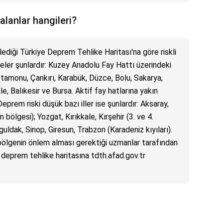
alanlar hangileri?
llediği Türkiye Deprem Tehlike Haritası'na göre riskli
geler şunlardır: Kuzey Anadolu Fay Hattı üzerindeki
stamonu, Çankırı, Karabük, Düzce, Bolu, Sakarya,
e, Balıkesir ve Bursa. Aktif fay hatlarına yakın
Deprem riski düşük bazı iller ise şunlardır: Aksaray,
ölgesi); Yozgat, Kırıkkale, Kırşehir (3. ve 4.
guldak, Sinop, Giresun, Trabzon (Karadeniz kıyıları).
bölgenin önlem alması gerektiği uzmanlar tarafından
deprem tehlike haritasına tdth.afad.gov.tr