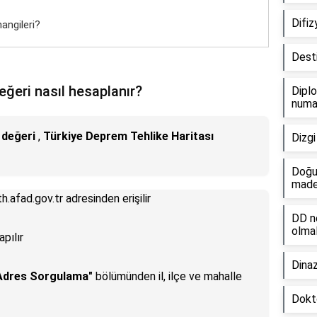
Difiz
hangileri?
Desti
eğeri nasıl hesaplanır?
Diplo
numar
 değeri
,
Türkiye Deprem Tehlike Haritası
Dizgi
Doğu
maden
h.afad.gov.tr adresinden erişilir
DD n
olmal
apılır
Dinaz
Adres Sorgulama"
bölümünden il, ilçe ve mahalle
Dokto