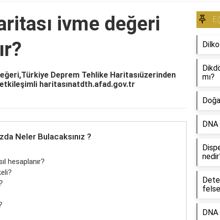
ritası ivme değeri
Eğ
ır?
Dilko
Dikdö
değeri,Türkiye Deprem Tehlike Haritasıüzerinden
mı?
etkileşimli haritasınatdth.afad.gov.tr
Doğa 
DNA s
zda Neler Bulacaksınız ?
Dispe
nedir
sıl hesaplanır?
eli?
Dete
?
fels
?
DNA v