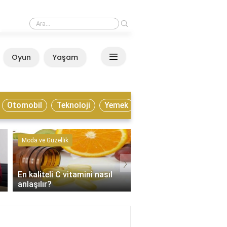
›
Estonya yaşamak için nasıl bir ülke?
Oyun
Yaşam
Anasayfa
Otomobil
Teknoloji
Yemek
Moda ve Güzellik
Kültür ve Sanat
›
En kaliteli C vitamini nasıl
Enstrümantal müzik tür
anlaşılır?
nelerdir?