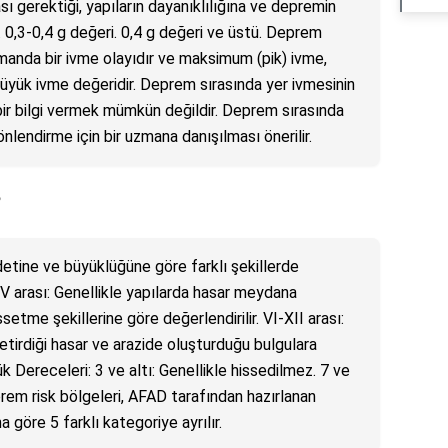
 gerektiği, yapıların dayanıklılığına ve depremin
. 0,3-0,4 g değeri. 0,4 g değeri ve üstü. Deprem
amanda bir ivme olayıdır ve maksimum (pik) ivme,
üyük ivme değeridir. Deprem sırasında yer ivmesinin
 bir bilgi vermek mümkün değildir. Deprem sırasında
 yönlendirme için bir uzmana danışılması önerilir.
?
etine ve büyüklüğüne göre farklı şekillerde
 I-V arası: Genellikle yapılarda hasar meydana
etme şekillerine göre değerlendirilir. VI-XII arası:
irdiği hasar ve arazide oluşturduğu bulgulara
ük Dereceleri: 3 ve altı: Genellikle hissedilmez. 7 ve
eprem risk bölgeleri, AFAD tarafından hazırlanan
 göre 5 farklı kategoriye ayrılır.