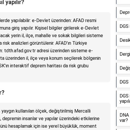
l yapılır?
Depre
lerde yapılabilir: e-Devlet üzerinden: AFAD resmi
DGS 
muna giriş yapılır. Kişisel bilgiler girilerek e-Devlet
lacak yerin il, ilçe, mahalle ve sokak bilgileri sisteme
Desi
a risk analizleri görüntülenir. AFAD'ın Türkiye
: tdth.afad.gov.tr adresi üzerinden sisteme e-
Dergi
arita üzerinden il, ilçe veya konum seçilerek bölgenin
SK'ın interaktif deprem haritası da risk grubu
Değiş
DGS 
r?
DGS i
yapıl
yaygın kullanılan ölçek, değiştirilmiş Mercalli
DNA 
, depremin insanlar ve yapılar üzerindeki etkilerine
var?
üğünü hesaplamak için ise yerel büyüklük, moment