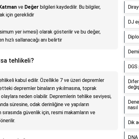
Katman
ve
Değer
bilgileri kaydedilir. Bu bilgiler,
Diray
k için gereklidir
DJ eğ
imum yer ivmesi) olarak gösterilir ve bu değer,
Diplo
 hızlı sallanacağı anı belirtir
Demir
a tehlikeli?
DGS 
likeli kabul edilir. Özellikle 7 ve üzeri depremler
Dife
değiş
ddetteki depremler binaların yıkılmasına, toprak
olaylara neden olabilir. Depremlerin tehlike seviyesi,
Dene
da süresine, odak derinliğine ve yapıların
nasıl
m sırasında güvenlik için, resmi makamların ve
nerilir.
Dik a
DNA 