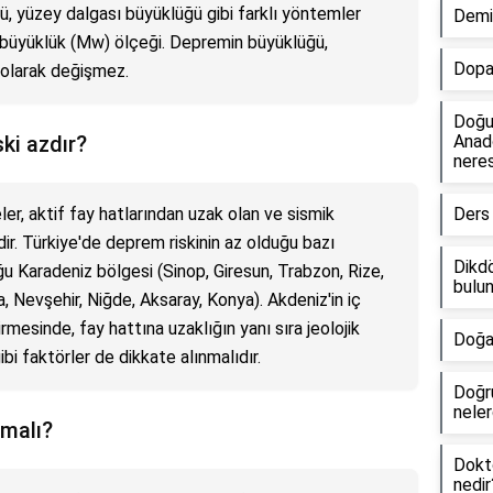
ü, yüzey dalgası büyüklüğü gibi farklı yöntemler
Demir
t büyüklük (Mw) ölçeği. Depremin büyüklüğü,
Dopa
 olarak değişmez.
Doğu
ki azdır?
Anado
neresi
er, aktif fay hatlarından uzak olan ve sismik
Ders 
ir. Türkiye'de deprem riskinin az olduğu bazı
Dikdö
u Karadeniz bölgesi (Sinop, Giresun, Trabzon, Rize,
bulun
a, Nevşehir, Niğde, Aksaray, Konya). Akdeniz'in iç
rmesinde, fay hattına uzaklığın yanı sıra jeolojik
Doğal
bi faktörler de dikkate alınmalıdır.
Doğru
neler
lmalı?
Dokto
nedir