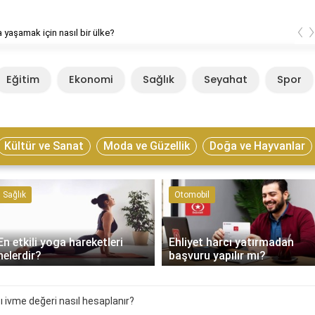
‹
 yaşamak için nasıl bir ülke?
Eğitim
Ekonomi
Sağlık
Seyahat
Spor
Kültür ve Sanat
Moda ve Güzellik
Doğa ve Hayvanlar
Sağlık
Otomobil
En etkili yoga hareketleri
Ehliyet harcı yatırmadan
nelerdir?
başvuru yapılır mı?
ı ivme değeri nasıl hesaplanır?