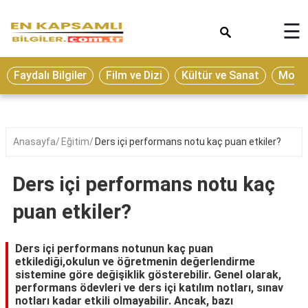
×
☰
Eğitim
Faydalı Bilgiler
Film ve Dizi
Kültür ve Sanat
Moda 
Ekonomi
Sağlık
Seyahat
Anasayfa
Eğitim
Ders içi performans notu kaç puan etkiler?
Spor
Ders içi performans notu kaç
Oyun
puan etkiler?
Yaşam
Hukuk
Ders içi performans notunun kaç puan
etkilediği,okulun ve öğretmenin değerlendirme
Blog
sistemine göre değişiklik gösterebilir. Genel olarak,
performans ödevleri ve ders içi katılım notları, sınav
notları kadar etkili olmayabilir. Ancak, bazı