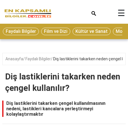
×
☰
Eğitim
Faydalı Bilgiler
Film ve Dizi
Kültür ve Sanat
Moda 
Ekonomi
Sağlık
Seyahat
Anasayfa
Faydalı Bilgiler
Diş lastiklerini takarken neden çengel kull
Spor
Diş lastiklerini takarken neden
Oyun
çengel kullanılır?
Yaşam
Hukuk
Diş lastiklerini takarken çengel kullanılmasının
nedeni, lastikleri kancalara yerleştirmeyi
Blog
kolaylaştırmaktır