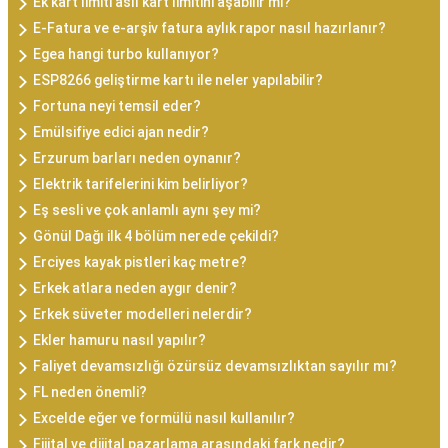
Ek kart limiti asıl kart limitini aşabilir mi?
E-Fatura ve e-arşiv fatura aylık rapor nasıl hazırlanır?
Egea hangi turbo kullanıyor?
ESP8266 geliştirme kartı ile neler yapılabilir?
Fortuna neyi temsil eder?
Emülsifiye edici ajan nedir?
Erzurum barları neden oynanır?
Elektrik tarifelerini kim belirliyor?
Eş sesli ve çok anlamlı aynı şey mi?
Gönül Dağı ilk 4 bölüm nerede çekildi?
Erciyes kayak pistleri kaç metre?
Erkek atlara neden aygır denir?
Erkek süveter modelleri nelerdir?
Ekler hamuru nasıl yapılır?
Faliyet devamsızlığı özürsüz devamsızlıktan sayılır mı?
FL neden önemli?
Excelde eğer ve formülü nasıl kullanılır?
Fijital ve dijital pazarlama arasındaki fark nedir?