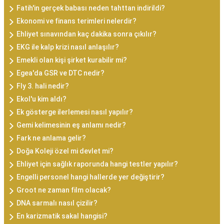
Fatih'in gerçek babası neden tahttan indirildi?
Ekonomi ve finans terimleri nelerdir?
Ehliyet sınavından kaç dakika sonra çıkılır?
EKG ile kalp krizi nasıl anlaşılır?
Emekli olan kişi şirket kurabilir mi?
Egea'da GSR ve DTC nedir?
Fly 3. hali nedir?
Ekol'u kim aldı?
Ek gösterge ilerlemesi nasıl yapılır?
Gemi kelimesinin eş anlamı nedir?
Fark ne anlama gelir?
Doğa Koleji özel mi devlet mi?
Ehliyet için sağlık raporunda hangi testler yapılır?
Engelli personel hangi hallerde yer değiştirir?
Groot ne zaman film olacak?
DNA sarmalı nasıl çizilir?
En karizmatik sakal hangisi?