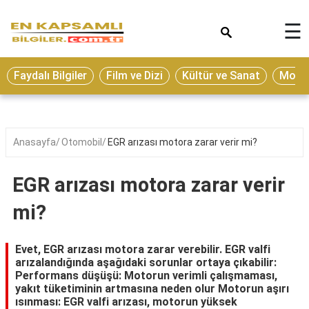
×
☰
Eğitim
Faydalı Bilgiler
Film ve Dizi
Kültür ve Sanat
Moda 
Ekonomi
Sağlık
Seyahat
Anasayfa
Otomobil
EGR arızası motora zarar verir mi?
Spor
EGR arızası motora zarar verir
Oyun
mi?
Yaşam
Hukuk
Evet, EGR arızası motora zarar verebilir. EGR valfi
arızalandığında aşağıdaki sorunlar ortaya çıkabilir:
Blog
Performans düşüşü: Motorun verimli çalışmaması,
yakıt tüketiminin artmasına neden olur Motorun aşırı
ısınması: EGR valfi arızası, motorun yüksek