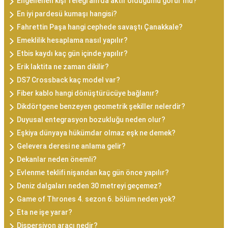
Engellenen kişi Telegram'da aktif olduğumu görür mü?
En iyi pardesü kumaşı hangisi?
Fahrettin Paşa hangi cephede savaştı Çanakkale?
Emeklilik hesaplama nasıl yapılır?
Etbis kaydı kaç gün içinde yapılır?
Erik laktita ne zaman dikilir?
DS7 Crossback kaç model var?
Fiber kablo hangi dönüştürücüye bağlanır?
Dikdörtgene benzeyen geometrik şekiller nelerdir?
Duyusal entegrasyon bozukluğu neden olur?
Eşkiya dünyaya hükümdar olmaz eşk ne demek?
Gelevera deresi ne anlama gelir?
Dekanlar neden önemli?
Evlenme teklifi nişandan kaç gün önce yapılır?
Deniz dalgaları neden 30 metreyi geçemez?
Game of Thrones 4. sezon 6. bölüm neden yok?
Eta ne işe yarar?
Dispersiyon aracı nedir?