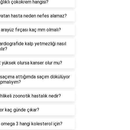
ğlıklı çokokrem hangisi?
yatan hasta neden nefes alamaz?
i arayüz fırçası kaç mm olmalı?
rdiografide kalp yetmezliği nasıl
ılır?
 yüksek olursa kanser olur mu?
i saçıma attığımda saçım dökülüyor
apmalıyım?
hlikeli zoonotik hastalık nedir?
or kaç günde çıkar?
i omega 3 hangi kolesterol için?