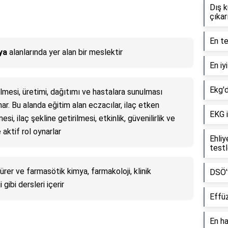
Dış 
çıkarı
En te
ya
alanlarında yer alan bir meslektir
En iy
Ekg'd
rilmesi, üretimi, dağıtımı ve hastalara sunulması
nar. Bu alanda eğitim alan eczacılar, ilaç etken
EKG i
i, ilaç şekline getirilmesi, etkinlik, güvenilirlik ve
aktif rol oynarlar
Ehliy
testl
sürer ve farmasötik kimya, farmakoloji, klinik
DSÖ'y
 gibi dersleri içerir
Effüz
En ha