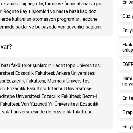
En sa
ok analizi, sipariş oluşturma ve finansal analiz gibi
: Reçete kayıt işlemleri ve hasta bazlı ilaç doz
Düz 
zanelerde kullanılan otomasyon programları, eczane
steminde saklar ve bu sayede veri güvenliği sağlanır.
En iy
Ekoka
 var?
anlaş
EGFR
 bazı fakülteler şunlardır: Hacettepe Üniversitesi
ersitesi Eczacılık Fakültesi; Ankara Üniversitesi
Elim
esi Eczacılık Fakültesi; Marmara Üniversitesi
ne y
esi Eczacılık Fakültesi; İstanbul Üniversitesi-
editepe Üniversitesi Eczacılık Fakültesi; Bezm-i
En te
Fakültesi; Van Yüzüncü Yıl Üniversitesi Eczacılık
k vakıf üniversitesinde de eczacılık fakültesi
E rap
En iy