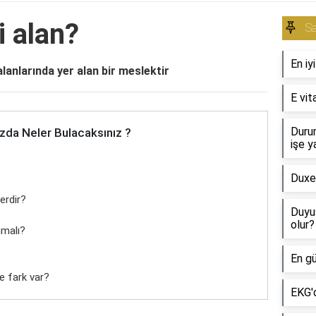
i alan?
Sa
En iy
alanlarında yer alan bir meslektir
E vit
Durum
zda Neler Bulacaksınız ?
işe y
Duxet
erdir?
Duyu
olur?
nmalı?
En gü
ne fark var?
EKG'd