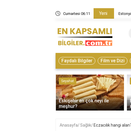
Yeni
in nasıl bir ülke?
Cumartesi 06:11
Estonya
Faydalı Bilgiler
Film ve Dizi
ve Hayvanlar
Seyahat
‹
Eskişehir en çok neyi ile
on çeşitleri nelerdir?
meşhur?
Anasayfa
Sağlık
Eczacılık hangi alan