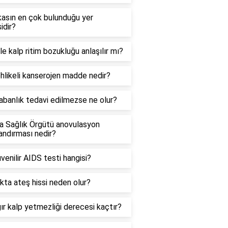
kasın en çok bulunduğu yer
idir?
le kalp ritim bozukluğu anlaşılır mı?
hlikeli kanserojen madde nedir?
banlık tedavi edilmezse ne olur?
a Sağlık Örgütü anovulasyon
landırması nedir?
venilir AIDS testi hangisi?
ta ateş hissi neden olur?
ır kalp yetmezliği derecesi kaçtır?