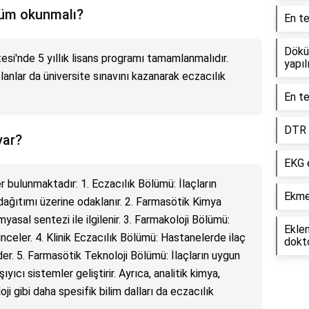
lüm okunmalı?
En te
Dökün
esi'nde 5 yıllık lisans programı tamamlanmalıdır.
yapıl
anlar da üniversite sınavını kazanarak eczacılık
En te
DTR t
var?
EKG e
 bulunmaktadır: 1. Eczacılık Bölümü: İlaçların
Ekme
e dağıtımı üzerine odaklanır. 2. Farmasötik Kimya
myasal sentezi ile ilgilenir. 3. Farmakoloji Bölümü:
Eklem
 inceler. 4. Klinik Eczacılık Bölümü: Hastanelerde ilaç
dokto
der. 5. Farmasötik Teknoloji Bölümü: İlaçların uygun
ıyıcı sistemler geliştirir. Ayrıca, analitik kimya,
i gibi daha spesifik bilim dalları da eczacılık