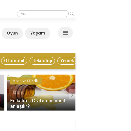
›
Estonya yaşamak için nasıl bir ülke?
Oyun
Yaşam
Anasayfa
Otomobil
Teknoloji
Yemek
Moda ve Güzellik
Kültür ve Sanat
›
En kaliteli C vitamini nasıl
Enstrümantal müzik tür
anlaşılır?
nelerdir?