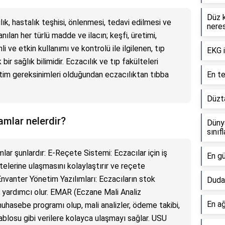
Düz 
ılık, hastalık teşhisi, önlenmesi, tedavi edilmesi ve
neres
ılan her türlü madde ve ilacın; keşfi, üretimi,
li ve etkin kullanımı ve kontrolü ile ilgilenen, tıp
EKG i
ik bir sağlık bilimidir. Eczacılık ve tıp fakülteleri
itim gereksinimleri olduğundan eczacılıktan tıbba
En te
Düzta
amlar nelerdir?
Düny
sınıf
mlar şunlardır: E-Reçete Sistemi: Eczacılar için iş
En gü
telerine ulaşmasını kolaylaştırır ve reçete
 Envanter Yönetim Yazılımları: Eczacıların stok
Dudak
a yardımcı olur. EMAR (Eczane Mali Analiz
En ağ
hasebe programı olup, mali analizler, ödeme takibi,
tablosu gibi verilere kolayca ulaşmayı sağlar. USU