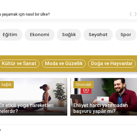
‹
 yaşamak için nasıl bir ülke?
Eğitim
Ekonomi
Sağlık
Seyahat
Spor
Kültür ve Sanat
Moda ve Güzellik
Doğa ve Hayvanlar
Sağlık
Otomobil
En etkili yoga hareketleri
Ehliyet harcı yatırmadan
nelerdir?
başvuru yapılır mı?
?