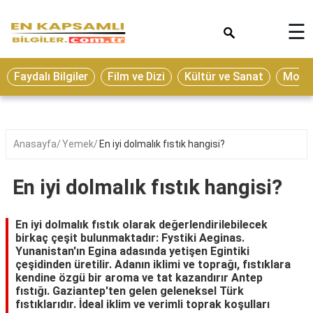
×
☰
Eğitim
Faydalı Bilgiler
Film ve Dizi
Kültür ve Sanat
Moda 
Ekonomi
Sağlık
Seyahat
Anasayfa
Yemek
En iyi dolmalık fıstık hangisi?
Spor
En iyi dolmalık fıstık hangisi?
Oyun
Yaşam
En iyi dolmalık fıstık olarak değerlendirilebilecek
birkaç çeşit bulunmaktadır: Fystiki Aeginas.
Hukuk
Yunanistan'ın Egina adasında yetişen Egintiki
çeşidinden üretilir. Adanın iklimi ve toprağı, fıstıklara
Blog
kendine özgü bir aroma ve tat kazandırır Antep
fıstığı. Gaziantep'ten gelen geleneksel Türk
fıstıklarıdır. İdeal iklim ve verimli toprak koşulları