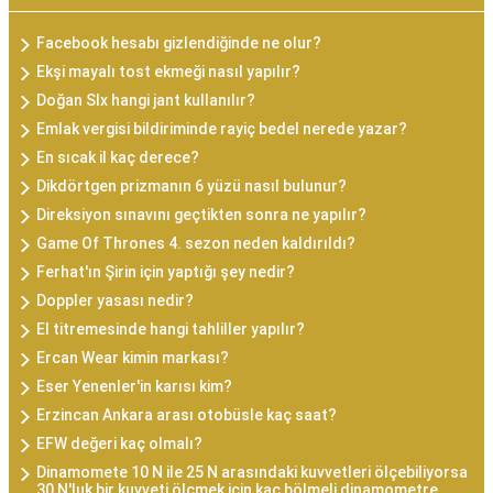
Facebook hesabı gizlendiğinde ne olur?
Ekşi mayalı tost ekmeği nasıl yapılır?
Doğan Slx hangi jant kullanılır?
Emlak vergisi bildiriminde rayiç bedel nerede yazar?
En sıcak il kaç derece?
Dikdörtgen prizmanın 6 yüzü nasıl bulunur?
Direksiyon sınavını geçtikten sonra ne yapılır?
Game Of Thrones 4. sezon neden kaldırıldı?
Ferhat'ın Şirin için yaptığı şey nedir?
Doppler yasası nedir?
El titremesinde hangi tahliller yapılır?
Ercan Wear kimin markası?
Eser Yenenler'in karısı kim?
Erzincan Ankara arası otobüsle kaç saat?
EFW değeri kaç olmalı?
Dinamomete 10 N ile 25 N arasındaki kuvvetleri ölçebiliyorsa
30 N'luk bir kuvveti ölçmek için kaç bölmeli dinamometre