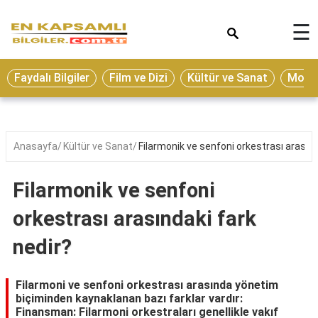
×
☰
Eğitim
Faydalı Bilgiler
Film ve Dizi
Kültür ve Sanat
Moda 
Ekonomi
Sağlık
Seyahat
Anasayfa
Kültür ve Sanat
Filarmonik ve senfoni orkestrası arasınd
Spor
Filarmonik ve senfoni
Oyun
orkestrası arasındaki fark
Yaşam
nedir?
Hukuk
Blog
Filarmoni ve senfoni orkestrası arasında yönetim
biçiminden kaynaklanan bazı farklar vardır:
Finansman: Filarmoni orkestraları genellikle vakıf