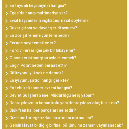
En faydalı keçi peyniri hangisi?
Egea'da hangi multimedya var?
Evcil hayvanların ingilizcesi nasıl söylenir?
Duvar çıtası ve duvar şeridi aynı mı?
En zor şifreleme yöntemi nedir?
Ferace neyi temsil eder?
Ford v Ferrari gerçek bir hikaye mi?
Glass serisi hangi sırayla izlenmeli?
Engin Polat neden beraat etti?
Difüzyonu yüksek ne demek?
En iyi yumuşatıcı hangi içerikte?
En tehlikeli kanser evresi hangisi?
Devlet Su İşleri Genel Müdürlüğü ne iş yapar?
Deniz yıldızının kopan kolu yeni deniz yıldızı oluşturur mu?
Disk fren kaliper parçaları nelerdir?
Dizel motor egzozdan su atması normal mi?
Gelsin Hayat bildiği gibi final bölümü ne zaman yayınlanacak?