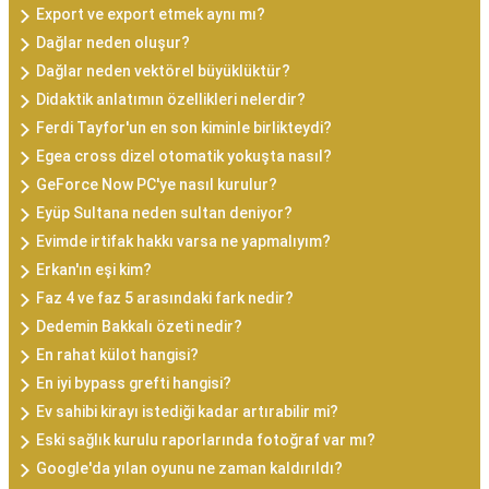
Export ve export etmek aynı mı?
Dağlar neden oluşur?
Dağlar neden vektörel büyüklüktür?
Didaktik anlatımın özellikleri nelerdir?
Ferdi Tayfor'un en son kiminle birlikteydi?
Egea cross dizel otomatik yokuşta nasıl?
GeForce Now PC'ye nasıl kurulur?
Eyüp Sultana neden sultan deniyor?
Evimde irtifak hakkı varsa ne yapmalıyım?
Erkan'ın eşi kim?
Faz 4 ve faz 5 arasındaki fark nedir?
Dedemin Bakkalı özeti nedir?
En rahat külot hangisi?
En iyi bypass grefti hangisi?
Ev sahibi kirayı istediği kadar artırabilir mi?
Eski sağlık kurulu raporlarında fotoğraf var mı?
Google'da yılan oyunu ne zaman kaldırıldı?