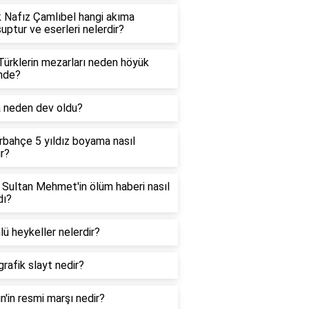
 Nafız Çamlıbel hangi akıma
ptur ve eserleri nelerdir?
Türklerin mezarları neden höyük
inde?
a neden dev oldu?
bahçe 5 yıldız boyama nasıl
ır?
 Sultan Mehmet'in ölüm haberi nasıl
dı?
lü heykeller nelerdir?
rafik slayt nedir?
tin'in resmi marşı nedir?