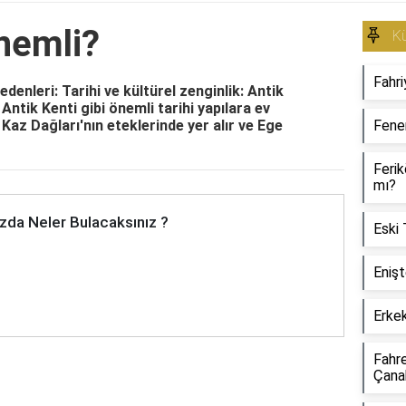
nemli?
Kü
Fahri
denleri: Tarihi ve kültürel zenginlik: Antik
ntik Kenti gibi önemli tarihi yapılara ev
 Kaz Dağları'nın eteklerinde yer alır ve Ege
Fene
Ferik
mı?
zda Neler Bulacaksınız ?
Eski 
Enişt
Erkek
Fahr
Çana