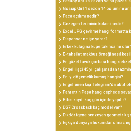
Feriköy Antika Pazarı ve bit pazarı 
Gossip Girl 1 sezon 14 bölüm ne an
Faca açılımı nedir?
Gezegen teriminin kökeni nedir?
Excel JPG çevirme hangi formatta 
Dispenser ne işe yarar?
Erkek kulağına küpe takınca ne olur
E-tahsilat makbuz örneği nasıl kesil
En güzel tavuk çorbası hangi sebzel
Engelli işçi 45 yıl çalışmadan tazmin
En iyi döşemelik kumaş hangisi?
Engellenen kişi Telegram'da aktif 
Fahrettin Paşa hangi cephede sava
Etbis kaydı kaç gün içinde yapılır?
DS7 Crossback kaç model var?
Dikdörtgene benzeyen geometrik şek
Eşkiya dünyaya hükümdar olmaz eş