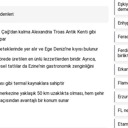
Eşki
dem
denleri:
Enhyp
k Çağ'dan kalma Alexandria Troas Antik Kenti gibi
Ferac
apar
 eteklerinde yer alır ve Ege Denizi'ne kıyısı bulunur
Ferdi
birli
yörede üretilen en ünlü lezzetlerden biridir. Ayrıca,
sel tatlılar da Ezine'nin gastronomik zenginliğini
Erkan
Flame
sı gibi termal kaynaklara sahiptir
merkezine yaklaşık 50 km uzaklıkta olması, hem şehir
Erzur
çısından avantajlı bir konum sunar
FL n
Etami