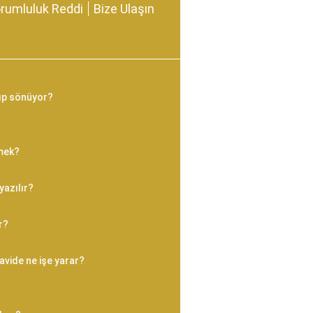
rumluluk Reddi
Bize Ulaşın
ıp sönüyor?
mek?
yazılır?
r?
avide ne işe yarar?