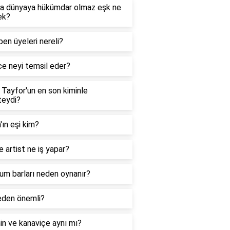
ya dünyaya hükümdar olmaz eşk ne
ek?
en üyeleri nereli?
e neyi temsil eder?
 Tayfor'un en son kiminle
kteydi?
'ın eşi kim?
 artist ne iş yapar?
um barları neden oynanır?
eden önemli?
n ve kanaviçe aynı mı?