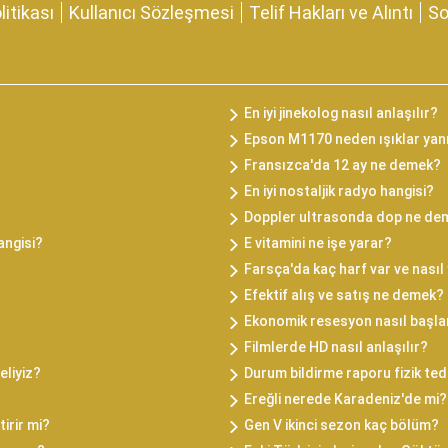
olitikası
Kullanıcı Sözleşmesi
Telif Hakları ve Alıntı
So
En iyi jinekolog nasıl anlaşılır?
Epson M1170 neden ışıklar yan
Fransızca'da 12 ay ne demek?
En iyi nostaljik radyo hangisi?
Doppler ultrasonda dop ne de
angisi?
E vitamini ne işe yarar?
Farsça'da kaç harf var ve nasıl 
Efektif alış ve satış ne demek?
Ekonomik resesyon nasıl başla
Filmlerde HD nasıl anlaşılır?
liyiz?
Durum bildirme raporu fizik ted
Ereğli nerede Karadeniz'de mi?
irir mi?
Gen V ikinci sezon kaç bölüm?