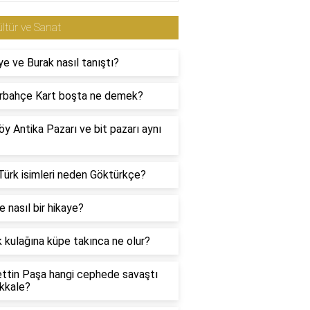
ltür ve Sanat
ye ve Burak nasıl tanıştı?
rbahçe Kart boşta ne demek?
öy Antika Pazarı ve bit pazarı aynı
Türk isimleri neden Göktürkçe?
e nasıl bir hikaye?
 kulağına küpe takınca ne olur?
ettin Paşa hangi cephede savaştı
kkale?