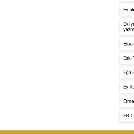
Ev al
Evliy
yazma
Erban
Eski 
Eğri 
Ey Ra
Ermen
FB TV