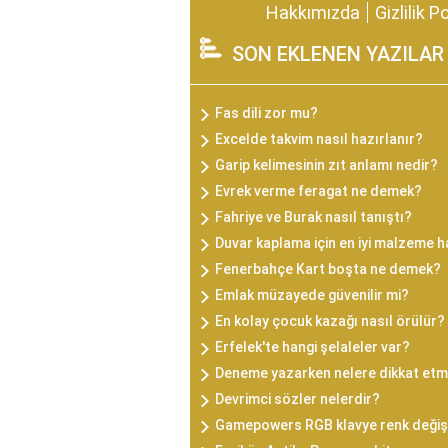
Hakkımızda
Gizlilik P
SON EKLENEN YAZILAR
Fas dili zor mu?
Excelde takvim nasıl hazırlanır?
Garip kelimesinin zıt anlamı nedir?
Evrek verme feragat ne demek?
Fahriye ve Burak nasıl tanıştı?
Duvar kaplama için en iyi malzeme h
Fenerbahçe Kart boşta ne demek?
Emlak müzayede güvenilir mi?
En kolay çocuk kazağı nasıl örülür?
Erfelek'te hangi şelaleler var?
Deneme yazarken nelere dikkat etme
Devrimci sözler nelerdir?
Gamepowers RGB klavye renk değişt