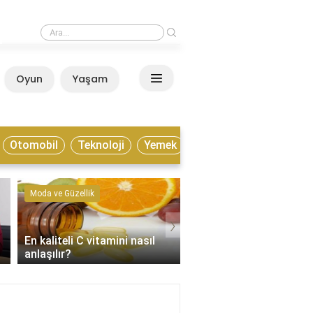
›
Estonya yaşamak için nasıl bir ülke?
Oyun
Yaşam
Anasayfa
Otomobil
Teknoloji
Yemek
Moda ve Güzellik
Kültür ve Sanat
›
En kaliteli C vitamini nasıl
Enstrümantal müzik tür
anlaşılır?
nelerdir?