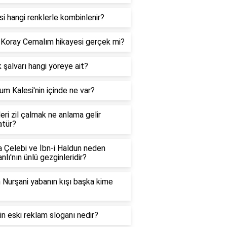
i hangi renklerle kombinlenir?
 Koray Cemalım hikayesi gerçek mi?
 şalvarı hangi yöreye ait?
um Kalesi'nin içinde ne var?
eri zil çalmak ne anlama gelir
atür?
a Çelebi ve İbn-i Haldun neden
lı'nın ünlü gezginleridir?
 Nurşani yabanın kışı başka kime
'in eski reklam sloganı nedir?