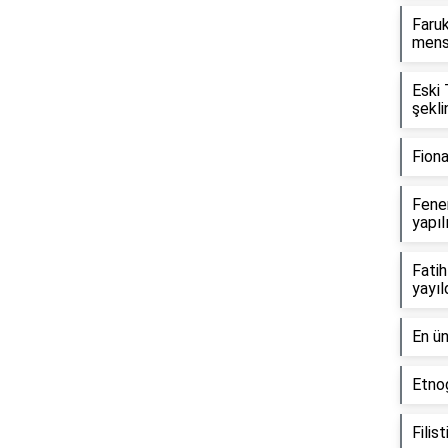
Faruk
mensu
Eski 
şekl
Fion
Fener
yapıl
Fatih
yayıl
En ün
Etnog
Filis