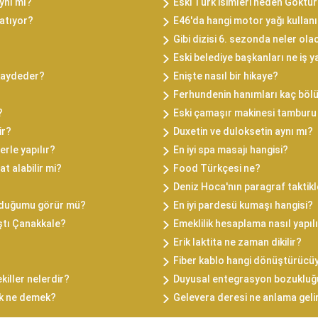
aynı mı?
Eski Türk isimleri neden Göktü
latıyor?
E46'da hangi motor yağı kullanı
Gibi dizisi 6. sezonda neler ola
Eski belediye başkanları ne iş 
kaydeder?
Enişte nasıl bir hikaye?
Ferhundenin hanımları kaç böl
?
Eski çamaşır makinesi tamburu 
ir?
Duxetin ve duloksetin aynı mı?
erle yapılır?
En iyi spa masajı hangisi?
at alabilir mi?
Food Türkçesi ne?
Deniz Hoca'nın paragraf taktikl
olduğumu görür mü?
En iyi pardesü kumaşı hangisi?
ştı Çanakkale?
Emeklilik hesaplama nasıl yapıl
Erik laktita ne zaman dikilir?
Fiber kablo hangi dönüştürücü
iller nelerdir?
Duyusal entegrasyon bozukluğ
k ne demek?
Gelevera deresi ne anlama geli