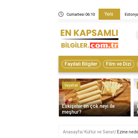
Yeni
in nasıl bir ülke?
Cumartesi 06:10
Estonya
Faydalı Bilgiler
Film ve Dizi
ve Hayvanlar
Seyahat
‹
Eskişehir en çok neyi ile
on çeşitleri nelerdir?
meşhur?
Anasayfa
Kültür ve Sanat
Ezine ned