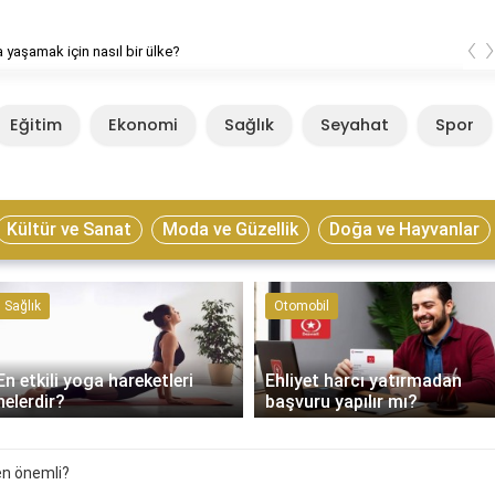
‹
 yaşamak için nasıl bir ülke?
Eğitim
Ekonomi
Sağlık
Seyahat
Spor
Kültür ve Sanat
Moda ve Güzellik
Doğa ve Hayvanlar
Sağlık
Otomobil
En etkili yoga hareketleri
Ehliyet harcı yatırmadan
nelerdir?
başvuru yapılır mı?
en önemli?