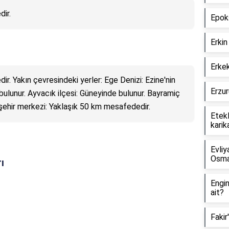
dir.
Epoks
Erkin
Erkek
edir. Yakın çevresindeki yerler: Ege Denizi: Ezine'nin
Erzur
 bulunur. Ayvacık ilçesi: Güneyinde bulunur. Bayramiç
 şehir merkezi: Yaklaşık 50 km mesafededir.
Etekl
karik
Evliy
Osman
ı
Engin
ait?
Fakir