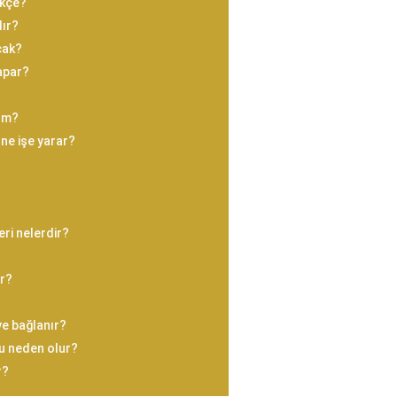
rkçe?
lır?
cak?
yapar?
üm?
ne işe yarar?
eri nelerdir?
ır?
ye bağlanır?
u neden olur?
r?