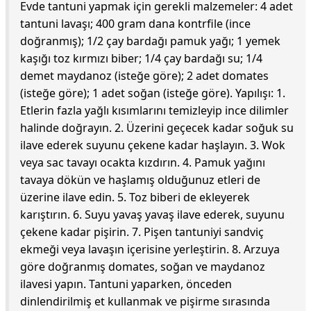
Evde tantuni yapmak için gerekli malzemeler: 4 adet
tantuni lavaşı; 400 gram dana kontrfile (ince
doğranmış); 1/2 çay bardağı pamuk yağı; 1 yemek
kaşığı toz kırmızı biber; 1/4 çay bardağı su; 1/4
demet maydanoz (isteğe göre); 2 adet domates
(isteğe göre); 1 adet soğan (isteğe göre). Yapılışı: 1.
Etlerin fazla yağlı kısımlarını temizleyip ince dilimler
halinde doğrayın. 2. Üzerini geçecek kadar soğuk su
ilave ederek suyunu çekene kadar haşlayın. 3. Wok
veya sac tavayı ocakta kızdırın. 4. Pamuk yağını
tavaya dökün ve haşlamış olduğunuz etleri de
üzerine ilave edin. 5. Toz biberi de ekleyerek
karıştırın. 6. Suyu yavaş yavaş ilave ederek, suyunu
çekene kadar pişirin. 7. Pişen tantuniyi sandviç
ekmeği veya lavaşın içerisine yerleştirin. 8. Arzuya
göre doğranmış domates, soğan ve maydanoz
ilavesi yapın. Tantuni yaparken, önceden
dinlendirilmiş et kullanmak ve pişirme sırasında