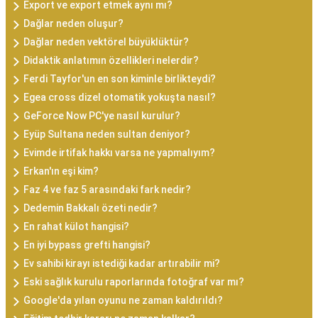
Export ve export etmek aynı mı?
Dağlar neden oluşur?
Dağlar neden vektörel büyüklüktür?
Didaktik anlatımın özellikleri nelerdir?
Ferdi Tayfor'un en son kiminle birlikteydi?
Egea cross dizel otomatik yokuşta nasıl?
GeForce Now PC'ye nasıl kurulur?
Eyüp Sultana neden sultan deniyor?
Evimde irtifak hakkı varsa ne yapmalıyım?
Erkan'ın eşi kim?
Faz 4 ve faz 5 arasındaki fark nedir?
Dedemin Bakkalı özeti nedir?
En rahat külot hangisi?
En iyi bypass grefti hangisi?
Ev sahibi kirayı istediği kadar artırabilir mi?
Eski sağlık kurulu raporlarında fotoğraf var mı?
Google'da yılan oyunu ne zaman kaldırıldı?