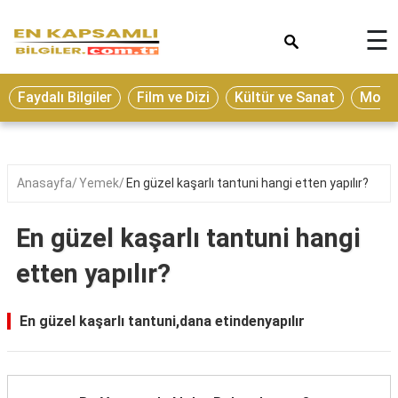
×
☰
Eğitim
Faydalı Bilgiler
Film ve Dizi
Kültür ve Sanat
Moda 
Ekonomi
Sağlık
Seyahat
Anasayfa
Yemek
En güzel kaşarlı tantuni hangi etten yapılır?
Spor
En güzel kaşarlı tantuni hangi
Oyun
etten yapılır?
Yaşam
Hukuk
En güzel kaşarlı tantuni,dana etindenyapılır
Blog