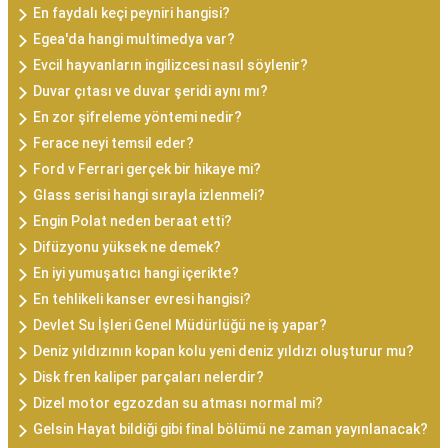
En faydalı keçi peyniri hangisi?
Egea'da hangi multimedya var?
Evcil hayvanların ingilizcesi nasıl söylenir?
Duvar çıtası ve duvar şeridi aynı mı?
En zor şifreleme yöntemi nedir?
Ferace neyi temsil eder?
Ford v Ferrari gerçek bir hikaye mi?
Glass serisi hangi sırayla izlenmeli?
Engin Polat neden beraat etti?
Difüzyonu yüksek ne demek?
En iyi yumuşatıcı hangi içerikte?
En tehlikeli kanser evresi hangisi?
Devlet Su İşleri Genel Müdürlüğü ne iş yapar?
Deniz yıldızının kopan kolu yeni deniz yıldızı oluşturur mu?
Disk fren kaliper parçaları nelerdir?
Dizel motor egzozdan su atması normal mi?
Gelsin Hayat bildiği gibi final bölümü ne zaman yayınlanacak?