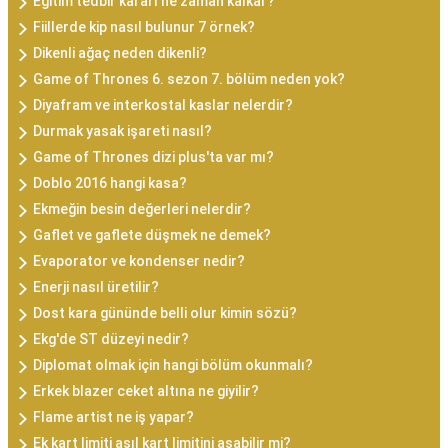
Eğitim tedbir kararı ne zaman kalkar?
Fiillerde kip nasıl bulunur 7 örnek?
Dikenli ağaç neden dikenli?
Game of Thrones 6. sezon 7. bölüm neden yok?
Diyafram ve interkostal kaslar nelerdir?
Durmak yasak işareti nasıl?
Game of Thrones dizi plus'ta var mı?
Doblo 2016 hangi kasa?
Ekmeğin besin değerleri nelerdir?
Gaflet ve gaflete düşmek ne demek?
Evaporator ve kondenser nedir?
Enerji nasıl üretilir?
Dost kara gününde belli olur kimin sözü?
Ekg'de ST düzeyi nedir?
Diplomat olmak için hangi bölüm okunmalı?
Erkek blazer ceket altına ne giyilir?
Flame artist ne iş yapar?
Ek kart limiti asıl kart limitini aşabilir mi?