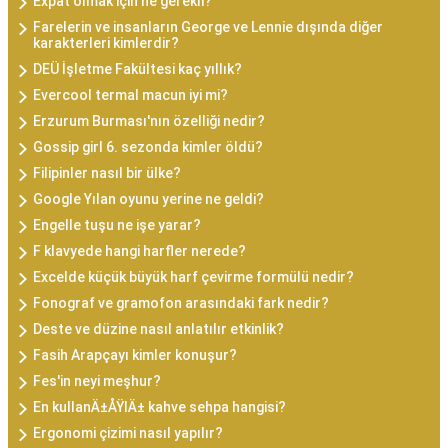
Expat olmak için ne gerekli?
Farelerin ve insanların George ve Lennie dışında diğer
karakterleri kimlerdir?
DEÜ İşletme Fakültesi kaç yıllık?
Evercool termal macun iyi mi?
Erzurum Burması'nın özelliği nedir?
Gossip girl 6. sezonda kimler öldü?
Filipinler nasıl bir ülke?
Google Yılan oyunu yerine ne geldi?
Engelle tuşu ne işe yarar?
F klavyede hangi harfler nerede?
Excelde küçük büyük harf çevirme formülü nedir?
Fonograf ve gramofon arasındaki fark nedir?
Deste ve düzine nasıl anlatılır etkinlik?
Fasih Arapçayı kimler konuşur?
Fes'in neyi meşhur?
En kullanÄ±ÅŸlÄ± kahve sehpa hangisi?
Ergonomi çizimi nasıl yapılır?