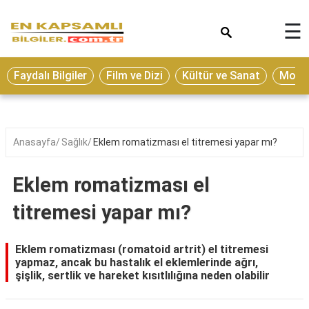
×
☰
Eğitim
Faydalı Bilgiler
Film ve Dizi
Kültür ve Sanat
Moda 
Ekonomi
Sağlık
Seyahat
Anasayfa
Sağlık
Eklem romatizması el titremesi yapar mı?
Spor
Eklem romatizması el
Oyun
titremesi yapar mı?
Yaşam
Hukuk
Eklem romatizması (romatoid artrit) el titremesi
yapmaz, ancak bu hastalık el eklemlerinde ağrı,
Blog
şişlik, sertlik ve hareket kısıtlılığına neden olabilir