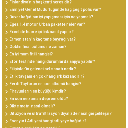
Finlandiya'nın başkenti neresidir?
Emniyet Genel Müdürlüğünde kaç çeşit polis var?
Duvar kağıdının iyi yapışması için ne yapmalı?
Egea 1.4 motor Urban pakette neler var?
Excel'de hücre içi link nasıl yapılır?
Ermenistan'ın kaç tane bayrağı var?
Goblin final bölümü ne zaman?
En iyi mum fitili hangisi?
Efor testinde hangi durumlarda anjiyo yapılır?
Filipinler'in geleneksel sanatı nedir?
Etlik tavşanı en çok hangi ırk kazandırır?
Ferdi Tayfurun en son albümü hangisi?
Firavunların en büyüğü kimdir?
En son ne zaman deprem oldu?
Dikte metni nasıl olmalı?
Difüzyon ve ultrafiltrasyon diyalizde nasıl gerçekleşir?
Esenyurt Adliyesi hangi adliyeye bağlıdır?