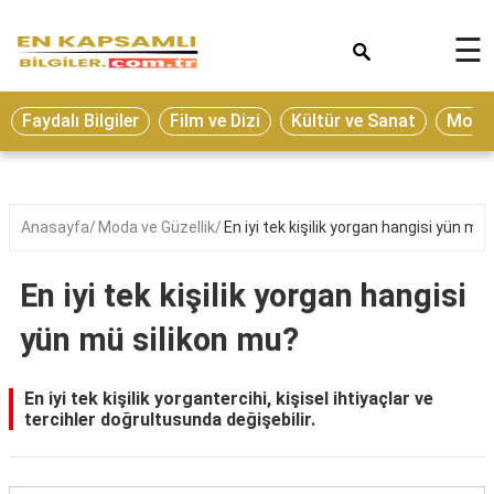
×
☰
Eğitim
Faydalı Bilgiler
Film ve Dizi
Kültür ve Sanat
Moda 
Ekonomi
Sağlık
Seyahat
Anasayfa
Moda ve Güzellik
En iyi tek kişilik yorgan hangisi yün mü
Spor
En iyi tek kişilik yorgan hangisi
Oyun
yün mü silikon mu?
Yaşam
Hukuk
En iyi tek kişilik yorgantercihi, kişisel ihtiyaçlar ve
tercihler doğrultusunda değişebilir.
Blog