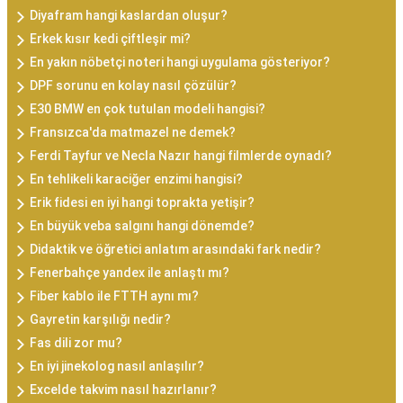
Diyafram hangi kaslardan oluşur?
Erkek kısır kedi çiftleşir mi?
En yakın nöbetçi noteri hangi uygulama gösteriyor?
DPF sorunu en kolay nasıl çözülür?
E30 BMW en çok tutulan modeli hangisi?
Fransızca'da matmazel ne demek?
Ferdi Tayfur ve Necla Nazır hangi filmlerde oynadı?
En tehlikeli karaciğer enzimi hangisi?
Erik fidesi en iyi hangi toprakta yetişir?
En büyük veba salgını hangi dönemde?
Didaktik ve öğretici anlatım arasındaki fark nedir?
Fenerbahçe yandex ile anlaştı mı?
Fiber kablo ile FTTH aynı mı?
Gayretin karşılığı nedir?
Fas dili zor mu?
En iyi jinekolog nasıl anlaşılır?
Excelde takvim nasıl hazırlanır?