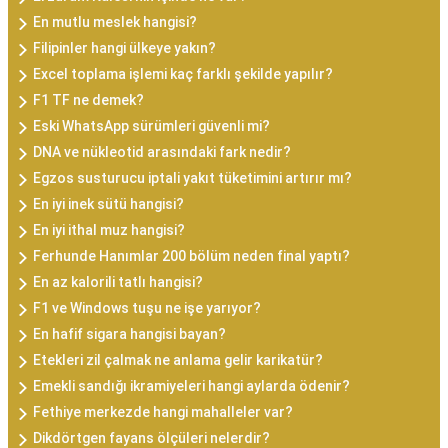
En mutlu meslek hangisi?
Filipinler hangi ülkeye yakın?
Excel toplama işlemi kaç farklı şekilde yapılır?
F1 TF ne demek?
Eski WhatsApp sürümleri güvenli mi?
DNA ve nükleotid arasındaki fark nedir?
Egzos susturucu iptali yakıt tüketimini artırır mı?
En iyi inek sütü hangisi?
En iyi ithal muz hangisi?
Ferhunde Hanımlar 200 bölüm neden final yaptı?
En az kalorili tatlı hangisi?
F1 ve Windows tuşu ne işe yarıyor?
En hafif sigara hangisi bayan?
Etekleri zil çalmak ne anlama gelir karikatür?
Emekli sandığı ikramiyeleri hangi aylarda ödenir?
Fethiye merkezde hangi mahalleler var?
Dikdörtgen fayans ölçüleri nelerdir?