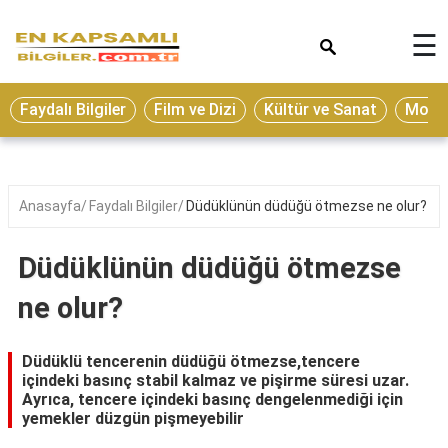
×
☰
Eğitim
Faydalı Bilgiler
Film ve Dizi
Kültür ve Sanat
Moda 
Ekonomi
Sağlık
Seyahat
Anasayfa
Faydalı Bilgiler
Düdüklünün düdüğü ötmezse ne olur?
Spor
Düdüklünün düdüğü ötmezse
Oyun
ne olur?
Yaşam
Hukuk
Düdüklü tencerenin düdüğü ötmezse,tencere
içindeki basınç stabil kalmaz ve pişirme süresi uzar.
Blog
Ayrıca, tencere içindeki basınç dengelenmediği için
yemekler düzgün pişmeyebilir