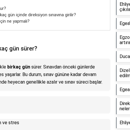
Ehliy
lur?
çıkılı
kaç gün içinde direksiyon sınavına girilir?
için ne yapmalı?
Egea
Egzos
artır
kaç gün sürer?
Duca
ikle
birkaç gün
sürer. Sınavdan önceki günlerde
Dizel
res yaşarlar. Bu durum, sınav gününe kadar devam
edil
inde heyecan genellikle azalır ve sınav süreci başlar.
Egea 
Direk
neler
 ve stres
Ehliy