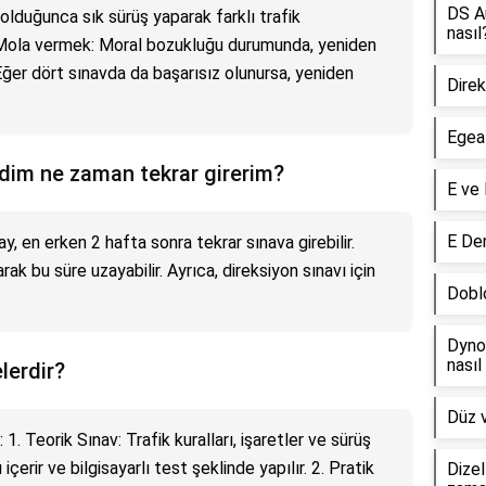
DS Au
uğunca sık sürüş yaparak farklı trafik
nasıl
Mola vermek: Moral bozukluğu durumunda, yeniden
ğer dört sınavda da başarısız olunursa, yeniden
Direk
Egea 
dim ne zaman tekrar girerim?
E ve 
E Den
y, en erken 2 hafta sonra tekrar sınava girebilir.
k bu süre uzayabilir. Ayrıca, direksiyon sınavı için
Dobl
Dyno
nasıl
elerdir?
Düz v
: 1. Teorik Sınav: Trafik kuralları, işaretler ve sürüş
 içerir ve bilgisayarlı test şeklinde yapılır. 2. Pratik
Dizel