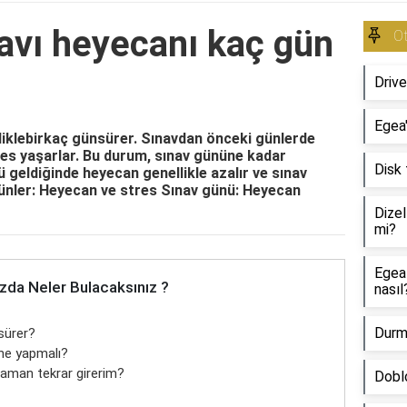
avı heyecanı kaç gün
O
Driv
Egea
liklebirkaç günsürer. Sınavdan önceki günlerde
res yaşarlar. Bu durum, sınav gününe kadar
Disk 
 geldiğinde heyecan genellikle azalır ve sınav
günler: Heyecan ve stres Sınav günü: Heyecan
Dize
mi?
Egea
zda Neler Bulacaksınız ?
nasıl
Durma
sürer?
 ne yapmalı?
zaman tekrar girerim?
Dobl