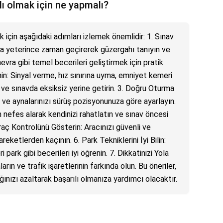
lı olmak için ne yapmalı?
k için aşağıdaki adımları izlemek önemlidir: 1. Sınav
da yeterince zaman geçirerek güzergahı tanıyın ve
vra gibi temel becerileri geliştirmek için pratik
enin: Sinyal verme, hız sınırına uyma, emniyet kemeri
 ve sınavda eksiksiz yerine getirin. 3. Doğru Oturma
ve aynalarınızı sürüş pozisyonunuza göre ayarlayın.
 nefes alarak kendinizi rahatlatın ve sınav öncesi
 Araç Kontrolünü Gösterin: Aracınızı güvenli ve
areketlerden kaçının. 6. Park Tekniklerini İyi Bilin:
 park gibi becerileri iyi öğrenin. 7. Dikkatinizi Yola
arın ve trafik işaretlerinin farkında olun. Bu öneriler,
ğınızı azaltarak başarılı olmanıza yardımcı olacaktır.