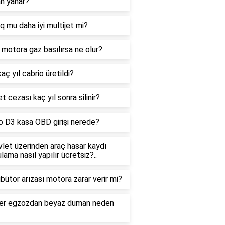
n yanar?
q mu daha iyi multijet mi?
 motora gaz basılırsa ne olur?
aç yıl cabrio üretildi?
et cezası kaç yıl sonra silinir?
o D3 kasa OBD girişi nerede?
let üzerinden araç hasar kaydı
lama nasıl yapılır ücretsiz?..
ibütor arızası motora zarar verir mi?
er egzozdan beyaz duman neden