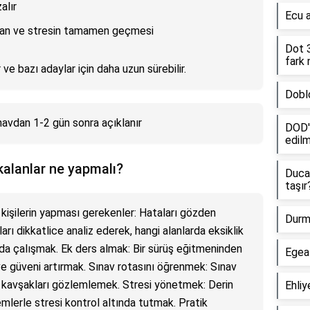
alır
Ecu a
an ve stresin tamamen geçmesi
Dot 3
fark 
 ve bazı adaylar için daha uzun sürebilir.
Dobl
navdan 1-2 gün sonra açıklanır
DOD'd
edilm
kalanlar ne yapmalı?
Duca
taşır
 kişilerin yapması gerekenler: Hataları gözden
Durma
rı dikkatlice analiz ederek, hangi alanlarda eksiklik
da çalışmak. Ek ders almak: Bir sürüş eğitmeninden
Egea
ve güveni artırmak. Sınav rotasını öğrenmek: Sınav
 ve kavşakları gözlemlemek. Stresi yönetmek: Derin
Ehliy
mlerle stresi kontrol altında tutmak. Pratik