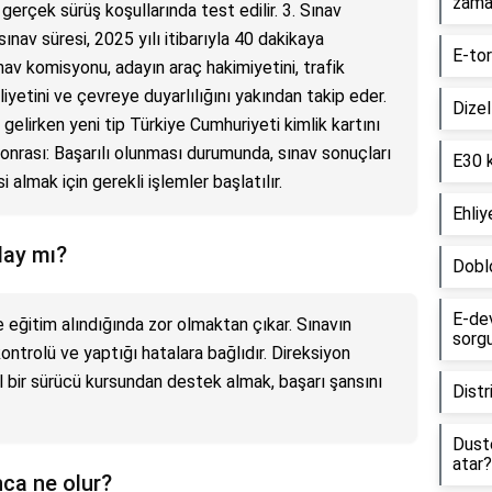
zama
 gerçek sürüş koşullarında test edilir. 3. Sınav
ınav süresi, 2025 yılı itibarıyla 40 dakikaya
E-tor
ınav komisyonu, adayın araç hakimiyetini, trafik
iyetini ve çevreye duyarlılığını yakından takip eder.
Dizel
 gelirken yeni tip Türkiye Cumhuriyeti kimlik kartını
onrası: Başarılı olunması durumunda, sınav sonuçları
E30 k
i almak için gerekli işlemler başlatılır.
Ehliy
lay mı?
Dobl
E-dev
ve eğitim alındığında zor olmaktan çıkar. Sınavın
sorgu
ntrolü ve yaptığı hatalara bağlıdır. Direksiyon
l bir sürücü kursundan destek almak, başarı şansını
Distr
Dust
atar?
nca ne olur?