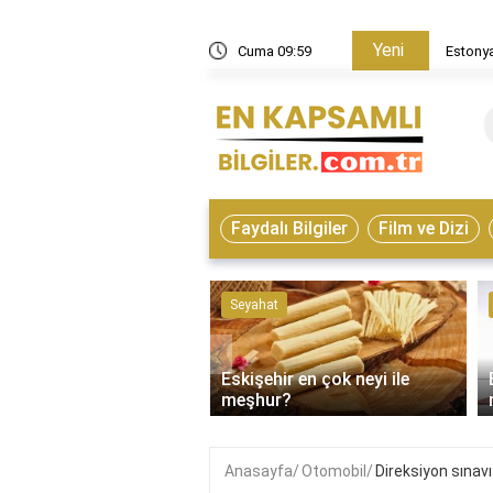
Yeni
in nasıl bir ülke?
Cuma 09:59
Estonya
Faydalı Bilgiler
Film ve Dizi
ve Hayvanlar
Seyahat
‹
Eskişehir en çok neyi ile
on çeşitleri nelerdir?
meşhur?
Anasayfa
Otomobil
Direksiyon sınav