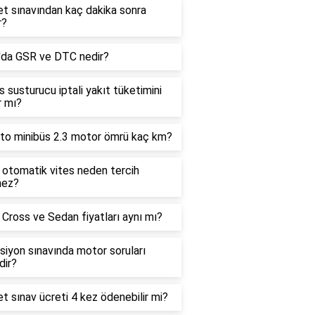
et sınavından kaç dakika sonra
r?
'da GSR ve DTC nedir?
 susturucu iptali yakıt tüketimini
ır mı?
to minibüs 2.3 motor ömrü kaç km?
 otomatik vites neden tercih
mez?
Cross ve Sedan fiyatları aynı mı?
siyon sınavında motor soruları
dir?
et sınav ücreti 4 kez ödenebilir mi?