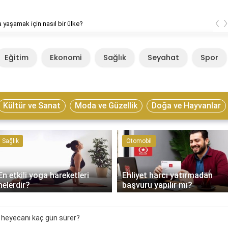
‹
 yaşamak için nasıl bir ülke?
Eğitim
Ekonomi
Sağlık
Seyahat
Spor
Kültür ve Sanat
Moda ve Güzellik
Doğa ve Hayvanlar
Sağlık
Otomobil
En etkili yoga hareketleri
Ehliyet harcı yatırmadan
nelerdir?
başvuru yapılır mı?
ı heyecanı kaç gün sürer?