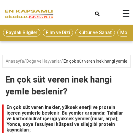
×
☰
Eğitim
Faydalı Bilgiler
Film ve Dizi
Kültür ve Sanat
Moda 
Ekonomi
Sağlık
Seyahat
Anasayfa
Doğa ve Hayvanlar
En çok süt veren inek hangi yemle be
Spor
En çok süt veren inek hangi
Oyun
yemle beslenir?
Yaşam
Hukuk
En çok süt veren inekler, yüksek enerji ve protein
içeren yemlerle beslenir. Bu yemler arasında: Tahıllar
Blog
ve karbonhidrat içeriği yüksek yemler(mısır, arpa);
Yonca, soya fasulyesi küspesi ve silajgibi protein
kaynakları;