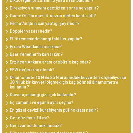
Dikdörtgen prizmanın 6 yüzü nasıl bulunur?
Direksiyon sınavını geçtikten sonra ne yapılır?
Game Of Thrones 4. sezon neden kaldırıldı?
Ferhat'ın Şirin için yaptığı şey nedir?
Doppler yasası nedir?
El titremesinde hangi tahliller yapılır?
Ercan Wear kimin markası?
Eser Yenenler'in karısı kim?
Erzincan Ankara arası otobüsle kaç saat?
EFW değeri kaç olmalı?
Dinamomete 10 N ile 25 N arasındaki kuvvetleri ölçebiliyorsa
30 N'luk bir kuvveti ölçmek için kaç bölmeli dinamometre
kullanılır?
Duvar için hangi gizli ışık kullanılır?
Eş zamanlı ve eşanlı aynı şey mi?
En güzel cevizli kurabiyenin püf noktası nedir?
Get düzensiz fiil mi?
Gem vur ne demek mecaz?