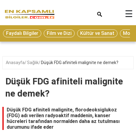
×
☰
Eğitim
Faydalı Bilgiler
Film ve Dizi
Kültür ve Sanat
Moda 
Ekonomi
Sağlık
Seyahat
Anasayfa
Sağlık
Düşük FDG afiniteli malignite ne demek?
Spor
Düşük FDG afiniteli malignite
Oyun
ne demek?
Yaşam
Hukuk
Düşük FDG afiniteli malignite, florodeoksiglukoz
(FDG) adı verilen radyoaktif maddenin, kanser
Blog
hücreleri tarafından normalden daha az tutulması
durumunu ifade eder