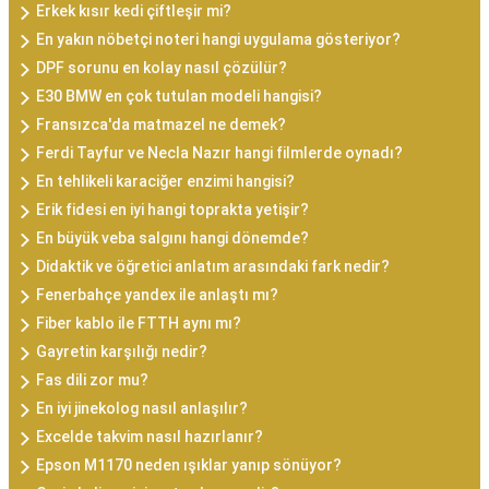
Erkek kısır kedi çiftleşir mi?
En yakın nöbetçi noteri hangi uygulama gösteriyor?
DPF sorunu en kolay nasıl çözülür?
E30 BMW en çok tutulan modeli hangisi?
Fransızca'da matmazel ne demek?
Ferdi Tayfur ve Necla Nazır hangi filmlerde oynadı?
En tehlikeli karaciğer enzimi hangisi?
Erik fidesi en iyi hangi toprakta yetişir?
En büyük veba salgını hangi dönemde?
Didaktik ve öğretici anlatım arasındaki fark nedir?
Fenerbahçe yandex ile anlaştı mı?
Fiber kablo ile FTTH aynı mı?
Gayretin karşılığı nedir?
Fas dili zor mu?
En iyi jinekolog nasıl anlaşılır?
Excelde takvim nasıl hazırlanır?
Epson M1170 neden ışıklar yanıp sönüyor?