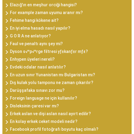
Elazığ'ın en meşhur orciği hangisi?
For example zaman uyumu aranır mı?
Fehime hangi kökene ait?
En iyi elma hasadı nasıl yapılır?
G O R A ne anlatıyor?
Faul ve penaltı aynı şey mi?
Dyson s√ºp√ºrge filtresi yƒ±kanƒ±r mƒ±?
Enhypen üyeleri nereli?
Evdeki odalar nasıl anlatılır?
En uzun sınır Yunanistan mı Bulgaristan mı?
Dış kulak yolu tamponu ne zaman çıkarılır?
Darüşşafaka sınavı zor mu?
Foreign language ne için kullanılır?
Disleksinin çaresi var mı?
Erkek aslan ve dişi aslan nasıl ayırt edilir?
En kolay erkek ceket modeli nedir?
Facebook profil fotoğrafı boyutu kaç olmalı?