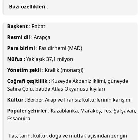
Bazı özellikleri
:
Başkent
: Rabat
Resmi dil
: Arapça
Para birimi
: Fas dirhemi (MAD)
Nüfus
: Yaklaşık 37,1 milyon
Yönetim şekli
: Krallık (monarşi)
Coğrafi çeşitlilik
: Kuzeyde Akdeniz iklimi, güneyde
Sahra Çölü, batıda Atlas Okyanusu kıyıları
Kültür
: Berber, Arap ve Fransız kültürlerinin karışımı
Popüler şehirler
: Kazablanka, Marakeş, Fes, Şafşavan,
Essaouira
Fas, tarih, kültür, doğa ve mutfak açısından zengin