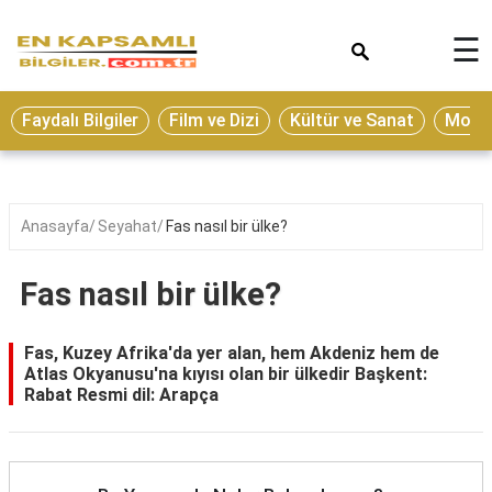
×
☰
Eğitim
Faydalı Bilgiler
Film ve Dizi
Kültür ve Sanat
Moda 
Ekonomi
Sağlık
Seyahat
Anasayfa
Seyahat
Fas nasıl bir ülke?
Spor
Fas nasıl bir ülke?
Oyun
Yaşam
Fas, Kuzey Afrika'da yer alan, hem Akdeniz hem de
Atlas Okyanusu'na kıyısı olan bir ülkedir Başkent:
Hukuk
Rabat Resmi dil: Arapça
Blog