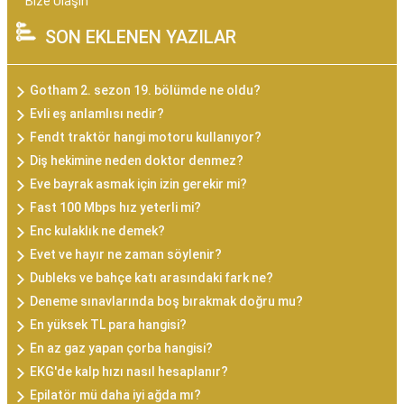
Bize Ulaşın
SON EKLENEN YAZILAR
Gotham 2. sezon 19. bölümde ne oldu?
Evli eş anlamlısı nedir?
Fendt traktör hangi motoru kullanıyor?
Diş hekimine neden doktor denmez?
Eve bayrak asmak için izin gerekir mi?
Fast 100 Mbps hız yeterli mi?
Enc kulaklık ne demek?
Evet ve hayır ne zaman söylenir?
Dubleks ve bahçe katı arasındaki fark ne?
Deneme sınavlarında boş bırakmak doğru mu?
En yüksek TL para hangisi?
En az gaz yapan çorba hangisi?
EKG'de kalp hızı nasıl hesaplanır?
Epilatör mü daha iyi ağda mı?