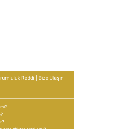
rumluluk Reddi
Bize Ulaşın
 mi?
e?
ir?