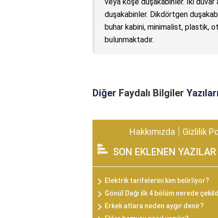
veya köşe duşakabinler. İki duvar
duşakabinler. Dikdörtgen duşakabin
buhar kabini, minimalist, plastik, o
bulunmaktadır.
Diğer
Faydalı Bilgiler
Yazılar
Hakkımızda
Gizlilik P
SON EKLENEN YAZILAR
Elektrik tarifelerini kim belirliyor?
Gönül Dağı ilk 4 bölüm nerede çekil
Erkek atlara neden aygır denir?