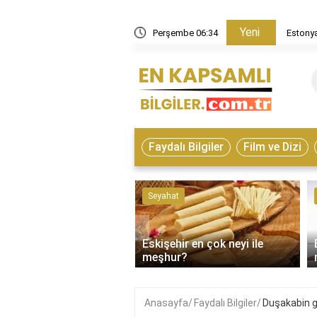
Yeni
in nasıl bir ülke?
Perşembe 06:34
Estonya
Faydalı Bilgiler
Film ve Dizi
ve Hayvanlar
Seyahat
‹
Eskişehir en çok neyi ile
on çeşitleri nelerdir?
meşhur?
Anasayfa
Faydalı Bilgiler
Duşakabin gi