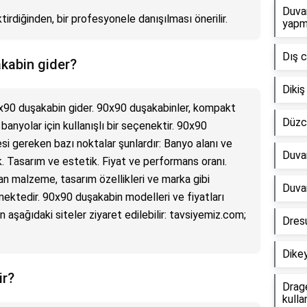
Duvar
rdiğinden, bir profesyonele danışılması önerilir.
yapm
Dış c
kabin gider?
Dikiş
x90 duşakabin gider. 90x90 duşakabinler, kompakt
Düzc
banyolar için kullanışlı bir seçenektir. 90x90
i gereken bazı noktalar şunlardır: Banyo alanı ve
Duvar
k. Tasarım ve estetik. Fiyat ve performans oranı.
lan malzeme, tasarım özellikleri ve marka gibi
Duvar
mektedir. 90x90 duşakabin modelleri ve fiyatları
n aşağıdaki siteler ziyaret edilebilir: tavsiyemiz.com;
Dresu
Dikey
ir?
Drage
kullan