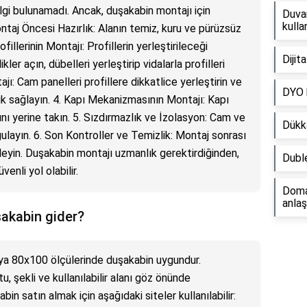
lgi bulunamadı. Ancak, duşakabin montajı için
Duvar
kullan
ontaj Öncesi Hazırlık: Alanın temiz, kuru ve pürüzsüz
illerinin Montajı: Profillerin yerleştirileceği
Dijit
kler açın, dübelleri yerleştirip vidalarla profilleri
jı: Cam panelleri profillere dikkatlice yerleştirin ve
DYO b
ık sağlayın. 4. Kapı Mekanizmasının Montajı: Kapı
ı yerine takın. 5. Sızdırmazlık ve İzolasyon: Cam ve
Dükka
ygulayın. 6. Son Kontroller ve Temizlik: Montaj sonrası
leyin. Duşakabin montajı uzmanlık gerektirdiğinden,
Duble
enli yol olabilir.
Doma
anlaş
akabin gider?
oya 80x100 ölçülerinde duşakabin uygundur.
 şekli ve kullanılabilir alanı göz önünde
bin satın almak için aşağıdaki siteler kullanılabilir: