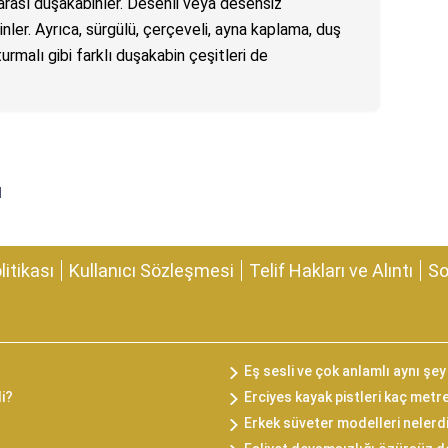
 arası duşakabinler. Desenli veya desensiz
ler. Ayrıca, sürgülü, çerçeveli, ayna kaplama, duş
turmalı gibi farklı duşakabin çeşitleri de
ı
olitikası
Kullanıcı Sözleşmesi
Telif Hakları ve Alıntı
So
Eş sesli ve çok anlamlı aynı şey
di?
Erciyes kayak pistleri kaç metr
Erkek süveter modelleri nelerd