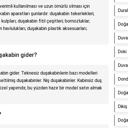
verimli kullanılması ve uzun ömürlü olması için
Dural
kabin aparatları şunlardır: duşakabin tekerlekleri;
 kulpları; duşakabin fitil çeşitleri; bornozluklar;
Doğa
n havlulukları; duşakabin plastik aksesuarları;
Duvar
Doki 
şakabin gider?
Duvar
bin gider. Teknesiz duşakabinlerin bazı modelleri
Dond
eltilmiş duşakabinler. Niş duşakabinler. Kabinsiz duş.
özel yapımdır, bu yüzden hazır bir model satın almak
Doğal
Dikiş
?
Doğal