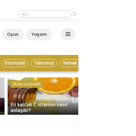
›
Esenyurt metrobüs ile nasıl gidilir?
Oyun
Yaşam
Anasayfa
Otomobil
Teknoloji
Yemek
Moda ve Güzellik
Kültür ve Sanat
›
En kaliteli C vitamini nasıl
Enstrümantal müzik tür
anlaşılır?
nelerdir?