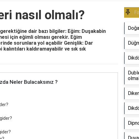
ri nasıl olmalı?
Fa
Doğal
gerektiğine dair bazı bilgiler: Eğim: Duşakabin
mesi için eğimli olması gerekir. Eğim
rinde sorunlara yol açabilir Genişlik: Dar
Düğme
i kalıntıları kaldıramayabilir ve sık sık
Dikdö
Duble
olmal
zda Neler Bulacaksınız ?
Diken
der?
Dikdö
gider?
Dipno
gider?
Duvar
mı?