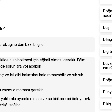
Doğal
nedir
Duş m
lı?
Diki
rektiğine dair bazı bilgiler:
Digit
kilde su alabilmesi için eğimli olması gerekir. Eğim
Duvar
nde sorunlara yol açabilir
ısıtır
ç ve kıl gibi kalıntıları kaldıramayabilir ve sık sık
Doğal
u yayıcı olmaması gerekir
Düny
, yalıtımla uyumlu olması ve su birikmesini önleyecek
Dikiş
zlığı sağlar