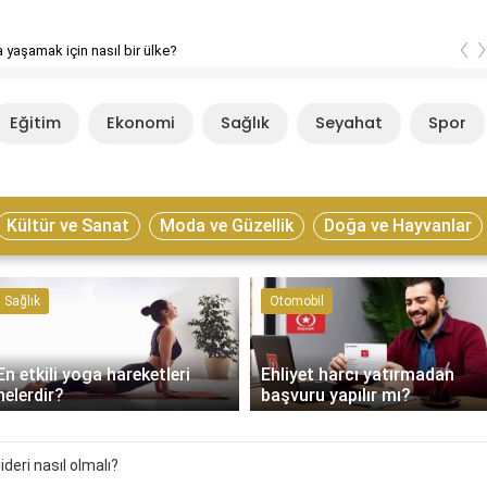
‹
 yaşamak için nasıl bir ülke?
Eğitim
Ekonomi
Sağlık
Seyahat
Spor
Kültür ve Sanat
Moda ve Güzellik
Doğa ve Hayvanlar
Sağlık
Otomobil
En etkili yoga hareketleri
Ehliyet harcı yatırmadan
nelerdir?
başvuru yapılır mı?
deri nasıl olmalı?