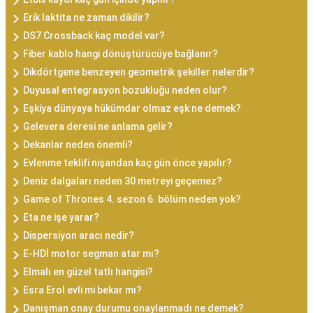
Erik laktita ne zaman dikilir?
DS7 Crossback kaç model var?
Fiber kablo hangi dönüştürücüye bağlanır?
Dikdörtgene benzeyen geometrik şekiller nelerdir?
Duyusal entegrasyon bozukluğu neden olur?
Eşkiya dünyaya hükümdar olmaz eşk ne demek?
Gelevera deresi ne anlama gelir?
Dekanlar neden önemli?
Evlenme teklifi nişandan kaç gün önce yapılır?
Deniz dalgaları neden 30 metreyi geçemez?
Game of Thrones 4. sezon 6. bölüm neden yok?
Eta ne işe yarar?
Dispersiyon aracı nedir?
E-HDİ motor segman atar mı?
Elmalı en güzel tatlı hangisi?
Esra Erol evli mi bekar mı?
Danışman onay durumu onaylanmadı ne demek?