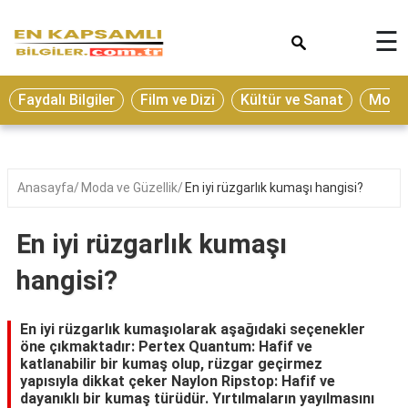
×
☰
Eğitim
Faydalı Bilgiler
Film ve Dizi
Kültür ve Sanat
Moda 
Ekonomi
Sağlık
Seyahat
Anasayfa
Moda ve Güzellik
En iyi rüzgarlık kumaşı hangisi?
Spor
En iyi rüzgarlık kumaşı
Oyun
hangisi?
Yaşam
Hukuk
En iyi rüzgarlık kumaşıolarak aşağıdaki seçenekler
öne çıkmaktadır: Pertex Quantum: Hafif ve
Blog
katlanabilir bir kumaş olup, rüzgar geçirmez
yapısıyla dikkat çeker Naylon Ripstop: Hafif ve
dayanıklı bir kumaş türüdür. Yırtılmaların yayılmasını