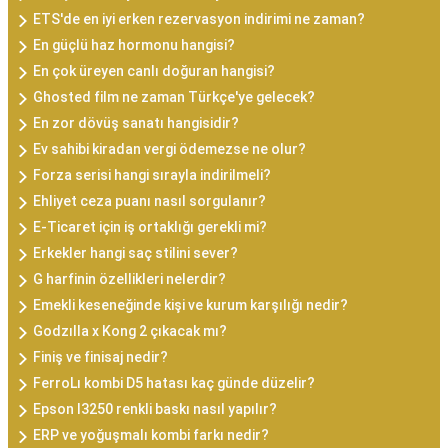
ETS'de en iyi erken rezervasyon indirimi ne zaman?
En güçlü haz hormonu hangisi?
En çok üreyen canlı doğuran hangisi?
Ghosted film ne zaman Türkçe'ye gelecek?
En zor dövüş sanatı hangisidir?
Ev sahibi kiradan vergi ödemezse ne olur?
Forza serisi hangi sırayla indirilmeli?
Ehliyet ceza puanı nasıl sorgulanır?
E-Ticaret için iş ortaklığı gerekli mi?
Erkekler hangi saç stilini sever?
G harfinin özellikleri nelerdir?
Emekli keseneğinde kişi ve kurum karşılığı nedir?
Godzılla x Kong 2 çıkacak mı?
Finiş ve finisaj nedir?
FerroLı kombi D5 hatası kaç günde düzelir?
Epson l3250 renkli baskı nasıl yapılır?
ERP ve yoğuşmalı kombi farkı nedir?