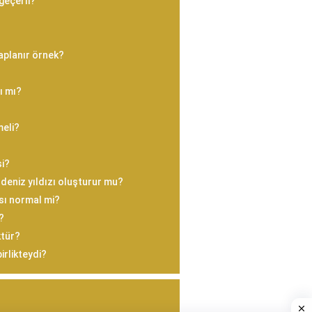
 geçerli?
saplanır örnek?
ı mı?
meli?
si?
 deniz yıldızı oluşturur mu?
sı normal mi?
?
ktür?
irlikteydi?