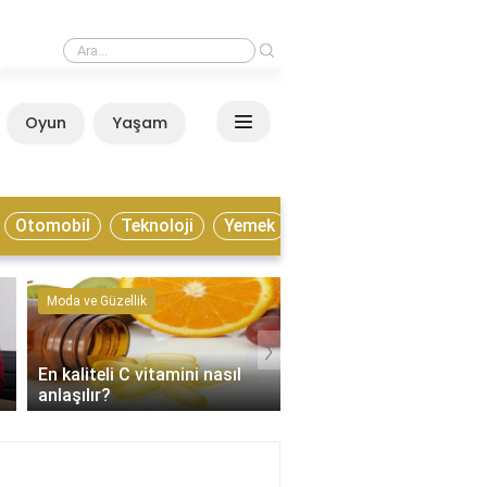
›
Estonya yaşamak için nasıl bir ülke?
Oyun
Yaşam
Anasayfa
Otomobil
Teknoloji
Yemek
Moda ve Güzellik
Kültür ve Sanat
›
En kaliteli C vitamini nasıl
Enstrümantal müzik tür
anlaşılır?
nelerdir?