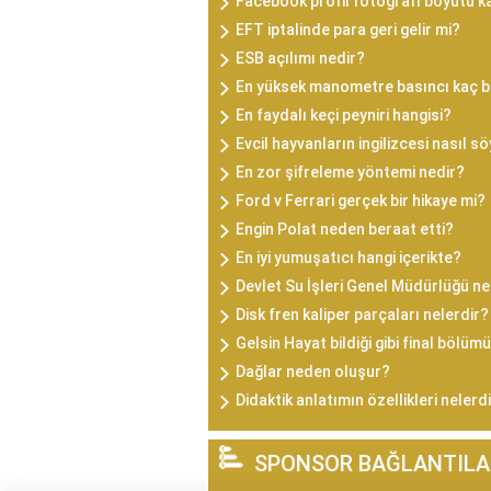
Facebook profil fotoğrafı boyutu k
EFT iptalinde para geri gelir mi?
ESB açılımı nedir?
En yüksek manometre basıncı kaç b
En faydalı keçi peyniri hangisi?
Evcil hayvanların ingilizcesi nasıl sö
En zor şifreleme yöntemi nedir?
Ford v Ferrari gerçek bir hikaye mi?
Engin Polat neden beraat etti?
En iyi yumuşatıcı hangi içerikte?
Devlet Su İşleri Genel Müdürlüğü ne
Disk fren kaliper parçaları nelerdir?
Gelsin Hayat bildiği gibi final böl
Dağlar neden oluşur?
Didaktik anlatımın özellikleri nelerd
SPONSOR BAĞLANTILA