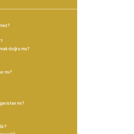
nmez?
r?
kmak doğru mu?
ır mı?
lgaristan mı?
dir?