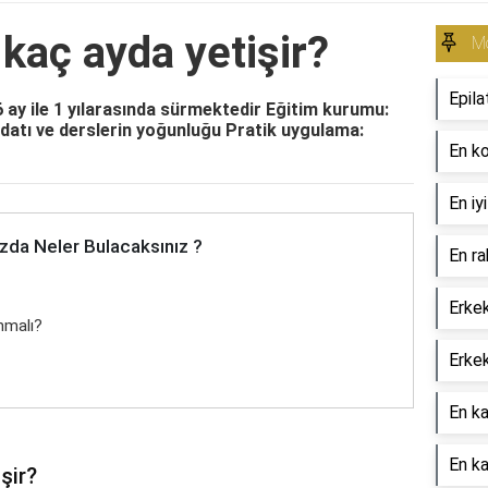
kaç ayda yetişir?
Mo
Epila
6 ay ile 1 yılarasında sürmektedir Eğitim kurumu:
datı ve derslerin yoğunluğu Pratik uygulama:
En ko
En iy
zda Neler Bulacaksınız ?
En ra
Erkek
nmalı?
Erkek
En ka
En ka
şir?