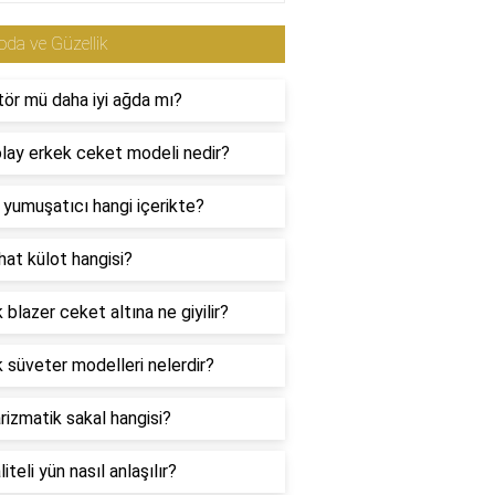
da ve Güzellik
tör mü daha iyi ağda mı?
lay erkek ceket modeli nedir?
i yumuşatıcı hangi içerikte?
hat külot hangisi?
 blazer ceket altına ne giyilir?
 süveter modelleri nelerdir?
rizmatik sakal hangisi?
liteli yün nasıl anlaşılır?