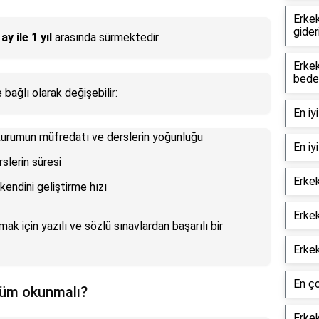
Erkek
gideri
 ay ile 1 yıl
arasında sürmektedir
Erke
bede
 bağlı olarak değişebilir:
En iy
i kurumun müfredatı ve derslerin yoğunluğu
En iy
rslerin süresi
Erkek
 kendini geliştirme hızı
Erkek
ak için yazılı ve sözlü sınavlardan başarılı bir
Erkek
En ço
lüm okunmalı?
Erke