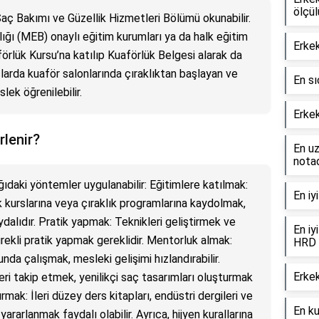
ölçül
Saç Bakımı ve Güzellik Hizmetleri Bölümü okunabilir.
nlığı (MEB) onaylı eğitim kurumları ya da halk eğitim
Erkek
örlük Kursu’na katılıp Kuaförlük Belgesi alarak da
aşlarda kuaför salonlarında çıraklıktan başlayan ve
En sı
lek öğrenilebilir.
Erkek
rlenir?
En uz
notad
ağıdaki yöntemler uygulanabilir: Eğitimlere katılmak:
En iy
 kurslarına veya çıraklık programlarına kaydolmak,
dalıdır. Pratik yapmak: Teknikleri geliştirmek ve
En iy
rekli pratik yapmak gereklidir. Mentorluk almak:
HRD 
da çalışmak, mesleki gelişimi hızlandırabilir.
Erkek
ri takip etmek, yenilikçi saç tasarımları oluşturmak
rmak: İleri düzey ders kitapları, endüstri dergileri ve
En ku
ararlanmak faydalı olabilir. Ayrıca, hijyen kurallarına