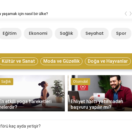
‹
 yaşamak için nasıl bir ülke?
Eğitim
Ekonomi
Sağlık
Seyahat
Spor
Kültür ve Sanat
Moda ve Güzellik
Doğa ve Hayvanlar
Sağlık
Otomobil
En etkili yoga hareketleri
Ehliyet harcı yatırmadan
nelerdir?
başvuru yapılır mı?
förü kaç ayda yetişir?