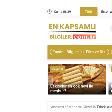
Yeni
in nasıl bir ülke?
Cuma 06:39
Estonya
Faydalı Bilgiler
Film ve Dizi
ve Hayvanlar
Seyahat
‹
Eskişehir en çok neyi ile
on çeşitleri nelerdir?
meşhur?
Anasayfa
Moda ve Güzellik
Erkek kua