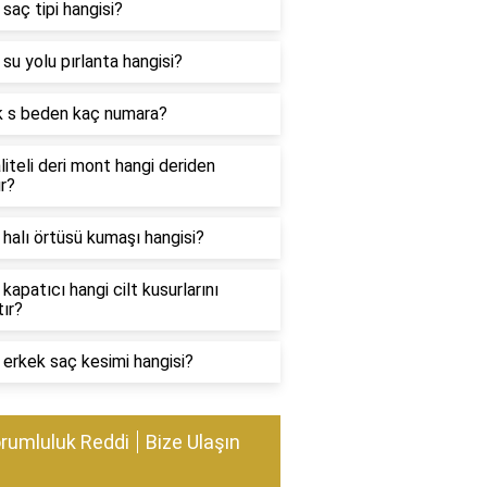
i saç tipi hangisi?
i su yolu pırlanta hangisi?
k s beden kaç numara?
liteli deri mont hangi deriden
ır?
i halı örtüsü kumaşı hangisi?
i kapatıcı hangi cilt kusurlarını
ır?
i erkek saç kesimi hangisi?
rumluluk Reddi
Bize Ulaşın