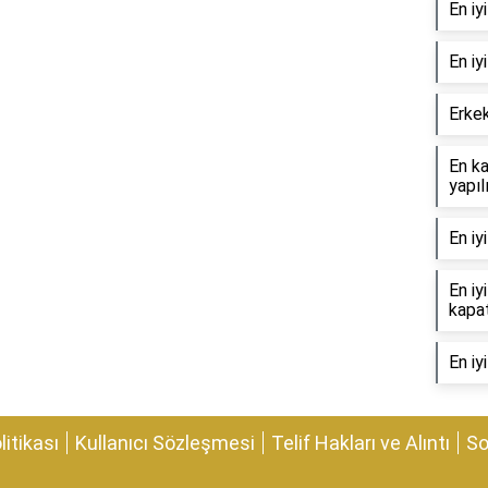
En iy
En iy
Erke
En ka
yapıl
En iy
En iy
kapat
En iy
olitikası
Kullanıcı Sözleşmesi
Telif Hakları ve Alıntı
So