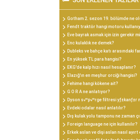
SON EKLENEN YAZILAR
Gotham 2. sezon 19. bölümde ne o
Fendt traktör hangi motoru kullanı
Eve bayrak asmak için izin gerekir m
Enc kulaklık ne demek?
Dubleks ve bahçe katı arasındaki fa
En yüksek TL para hangisi?
EKG'de kalp hızı nasıl hesaplanır?
Elazığ'ın en meşhur orciği hangisi?
Fehime hangi kökene ait?
G O R A ne anlatıyor?
Dyson s√ºp√ºrge filtresi yƒ±kanƒ±r
Evdeki odalar nasıl anlatılır?
Dış kulak yolu tamponu ne zaman çık
Foreign language ne için kullanılır?
Erkek aslan ve dişi aslan nasıl ayırt 