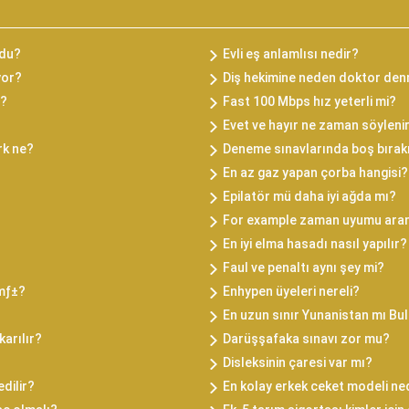
ldu?
Evli eş anlamlısı nedir?
yor?
Diş hekimine neden doktor de
i?
Fast 100 Mbps hız yeterli mi?
Evet ve hayır ne zaman söyleni
rk ne?
Deneme sınavlarında boş bıra
En az gaz yapan çorba hangisi?
Epilatör mü daha iyi ağda mı?
For example zaman uyumu aran
En iyi elma hasadı nasıl yapılır?
Faul ve penaltı aynı şey mi?
 mƒ±?
Enhypen üyeleri nereli?
En uzun sınır Yunanistan mı Bu
arılır?
Darüşşafaka sınavı zor mu?
Disleksinin çaresi var mı?
edilir?
En kolay erkek ceket modeli ne