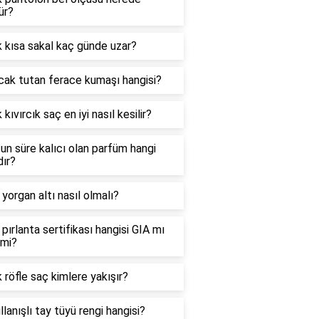
ür?
 kısa sakal kaç günde uzar?
cak tutan ferace kumaşı hangisi?
 kıvırcık saç en iyi nasıl kesilir?
un süre kalıcı olan parfüm hangi
ır?
i yorgan altı nasıl olmalı?
i pırlanta sertifikası hangisi GIA mı
mi?
 röfle saç kimlere yakışır?
llanışlı tay tüyü rengi hangisi?