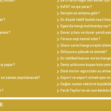
aç olmalı?
Ek-5 tarım sigortası kimler için
ExFAT ne işe yarar?
Derişim ne anlama gelir?
ar?
En düşük teklif bedeli nasıl he
Egea'da hangi multimedya var?
ylenir?
Duvar çıtası ve duvar şeridi ayn
Ferace neyi temsil eder?
Glass serisi hangi sırayla izlen
Difüzyonu yüksek ne demek?
En tehlikeli kanser evresi hangi
 iş yapar?
Deniz yıldızının kopan kolu yeni
Dizel motor egzozdan su atma
ümü ne zaman yayınlanacak?
Export ve export etmek aynı mı
Dağlar neden vektörel büyüklü
ir?
Ferdi Tayfor'un en son kiminle b
R