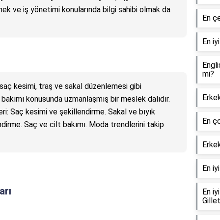
rmek ve iş yönetimi konularında bilgi sahibi olmak da
En çe
En iy
Engli
mi?
 saç kesimi, traş ve sakal düzenlemesi gibi
Erkek
ilt bakımı konusunda uzmanlaşmış bir meslek dalıdır.
eri: Saç kesimi ve şekillendirme. Sakal ve bıyık
En ço
irme. Saç ve cilt bakımı. Moda trendlerini takip
Erke
En iy
arı
En iy
Gille