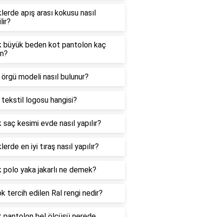
lerde apış arası kokusu nasıl
lir?
k büyük beden kot pantolon kaç
n?
i örgü modeli nasıl bulunur?
i tekstil logosu hangisi?
 saç kesimi evde nasıl yapılır?
lerde en iyi tıraş nasıl yapılır?
 polo yaka jakarlı ne demek?
k tercih edilen Ral rengi nedir?
k pantolon bel ölçüsü nerede