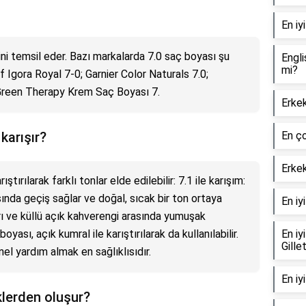
En iy
ini temsil eder. Bazı markalarda 7.0 saç boyası şu
Engli
mi?
f Igora Royal 7-0; Garnier Color Naturals 7.0;
Green Therapy Krem Saç Boyası 7.
Erkek
karışır?
En ço
Erke
ıştırılarak farklı tonlar elde edilebilir: 7.1 ile karışım:
asında geçiş sağlar ve doğal, sıcak bir ton ortaya
En iy
sarı ve küllü açık kahverengi arasında yumuşak
oyası, açık kumral ile karıştırılarak da kullanılabilir.
En iy
Gille
el yardım almak en sağlıklısıdır.
En iy
klerden oluşur?