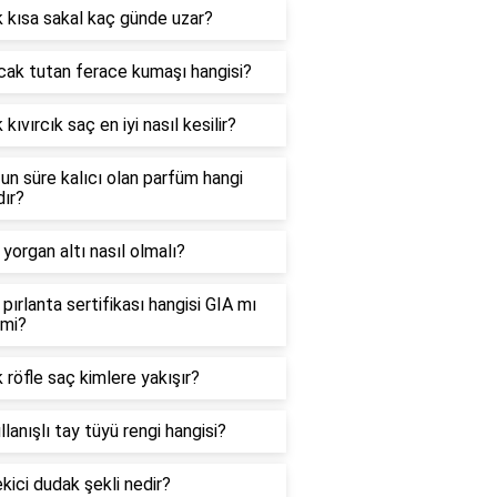
 kısa sakal kaç günde uzar?
cak tutan ferace kumaşı hangisi?
 kıvırcık saç en iyi nasıl kesilir?
un süre kalıcı olan parfüm hangi
ır?
i yorgan altı nasıl olmalı?
i pırlanta sertifikası hangisi GIA mı
mi?
 röfle saç kimlere yakışır?
llanışlı tay tüyü rengi hangisi?
kici dudak şekli nedir?