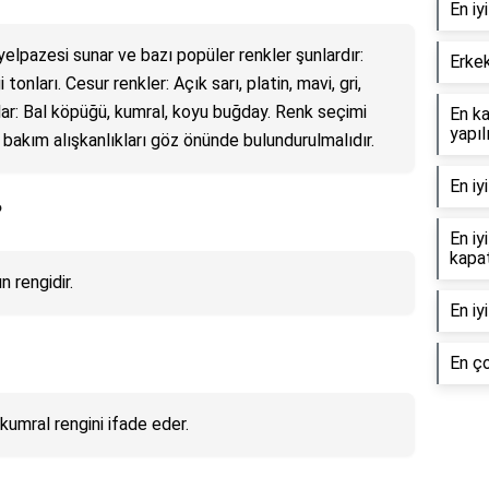
En iy
 yelpazesi sunar ve bazı popüler renkler şunlardır:
Erke
tonları. Cesur renkler: Açık sarı, platin, mavi, gri,
nlar: Bal köpüğü, kumral, koyu buğday. Renk seçimi
En ka
yapıl
e bakım alışkanlıkları göz önünde bulundurulmalıdır.
En iy
?
En iy
kapat
n rengidir.
En iy
En ço
kumral rengini ifade eder.