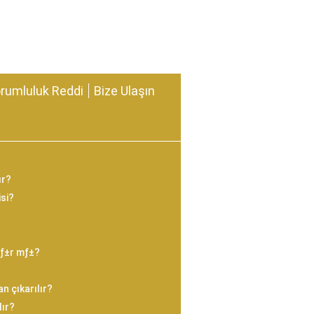
rumluluk Reddi
Bize Ulaşın
ır?
isi?
nƒ±r mƒ±?
n çıkarılır?
lır?