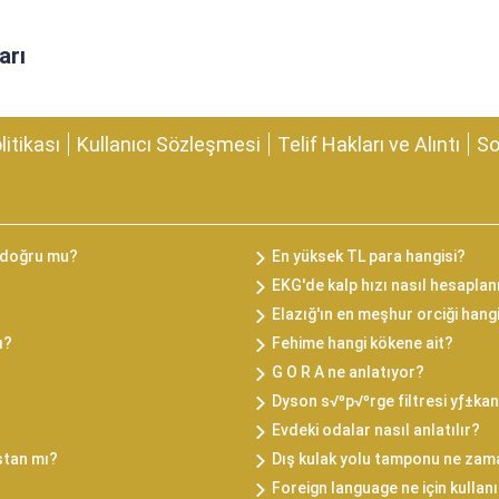
arı
olitikası
Kullanıcı Sözleşmesi
Telif Hakları ve Alıntı
So
 doğru mu?
En yüksek TL para hangisi?
EKG'de kalp hızı nasıl hesaplan
Elazığ'ın en meşhur orciği hang
ı?
Fehime hangi kökene ait?
G O R A ne anlatıyor?
Dyson s√ºp√ºrge filtresi yƒ±ka
Evdeki odalar nasıl anlatılır?
stan mı?
Dış kulak yolu tamponu ne zama
Foreign language ne için kullanı