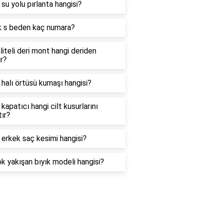
i su yolu pırlanta hangisi?
k s beden kaç numara?
liteli deri mont hangi deriden
ır?
i halı örtüsü kumaşı hangisi?
i kapatıcı hangi cilt kusurlarını
ır?
i erkek saç kesimi hangisi?
k yakışan bıyık modeli hangisi?