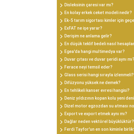
Disleksinin çaresi var mı?
En kolay erkek ceket modeli nedir?
Ek-5 tarım sigortası kimler için geçe
ExFAT ne işe yarar?
Derişim ne anlama gelir?
En düşük teklif bedeli nasıl hesapla
Egea'da hangi multimedya var?
Duvar çıtası ve duvar şeridi aynı mı
Ferace neyi temsil eder?
Glass serisi hangi sırayla izlenmeli?
Difüzyonu yüksek ne demek?
En tehlikeli kanser evresi hangisi?
Deniz yıldızının kopan kolu yeni den
Dizel motor egzozdan su atması n
Export ve export etmek aynı mı?
Dağlar neden vektörel büyüklüktür?
Ferdi Tayfor'un en son kiminle birli