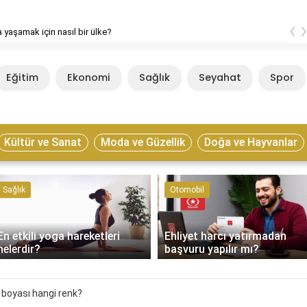
‹
 yaşamak için nasıl bir ülke?
Eğitim
Ekonomi
Sağlık
Seyahat
Spor
Kültür ve Sanat
Moda ve Güzellik
Doğa ve Hayvanlar
Sağlık
Otomobil
En etkili yoga hareketleri
Ehliyet harcı yatırmadan
nelerdir?
başvuru yapılır mı?
ç boyası hangi renk?