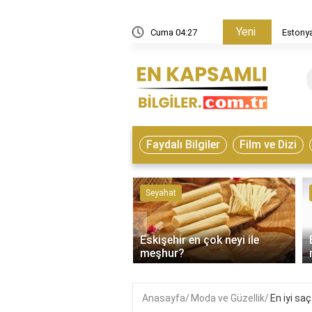
Yeni
in nasıl bir ülke?
Cuma 04:27
Estonya
Faydalı Bilgiler
Film ve Dizi
ve Hayvanlar
Seyahat
‹
Eskişehir en çok neyi ile
on çeşitleri nelerdir?
meşhur?
Anasayfa
Moda ve Güzellik
En iyi sa