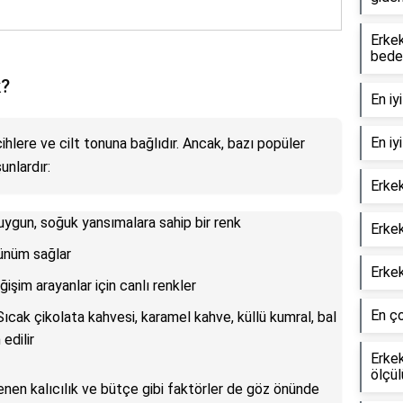
Erke
bede
k?
En iy
En iy
rcihlere ve cilt tonuna bağlıdır. Ancak, bazı popüler
unlardır:
Erkek
 uygun, soğuk yansımalara sahip bir renk
Erkek
rünüm sağlar
Erkek
eğişim arayanlar için canlı renkler
En ço
Sıcak çikolata kahvesi, karamel kahve, küllü kumral, bal
edilir
Erke
ölçül
enen kalıcılık ve bütçe gibi faktörler de göz önünde