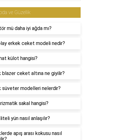
da ve Güzellik
tör mü daha iyi ağda mı?
lay erkek ceket modeli nedir?
hat külot hangisi?
 blazer ceket altına ne giyilir?
 süveter modelleri nelerdir?
rizmatik sakal hangisi?
liteli yün nasıl anlaşılır?
lerde apış arası kokusu nasıl
lir?