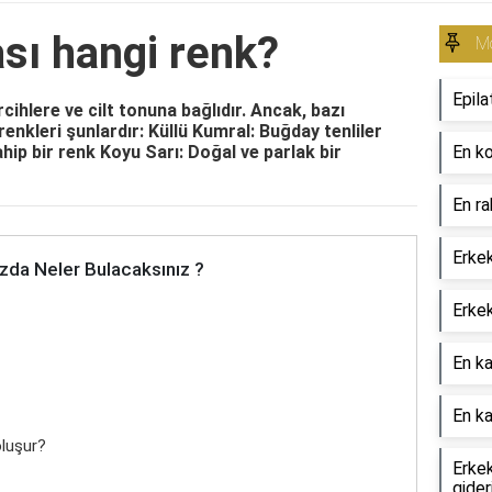
ası hangi renk?
Mo
Epila
ercihlere ve cilt tonuna bağlıdır. Ancak, bazı
enkleri şunlardır: Küllü Kumral: Buğday tenliler
hip bir renk Koyu Sarı: Doğal ve parlak bir
En ko
En ra
Erkek
zda Neler Bulacaksınız ?
Erkek
En ka
En ka
oluşur?
Erkek
gideri