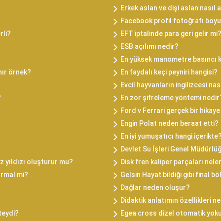
Erkek aslan ve dişi aslan nasıl a
Facebook profil fotoğrafı boyu
rli?
EFT iptalinde para geri gelir mi
ESB açılımı nedir?
En yüksek manometre basıncı 
nır örnek?
En faydalı keçi peyniri hangisi?
Evcil hayvanların ingilizcesi nas
?
En zor şifreleme yöntemi nedir
Ford v Ferrari gerçek bir hikaye
Engin Polat neden beraat etti?
En iyi yumuşatıcı hangi içerikte
Devlet Su İşleri Genel Müdürlüğ
iz yıldızı oluşturur mu?
Disk fren kaliper parçaları nele
ormal mi?
Gelsin Hayat bildiği gibi final
Dağlar neden oluşur?
Didaktik anlatımın özellikleri ne
kteydi?
Egea cross dizel otomatik yoku