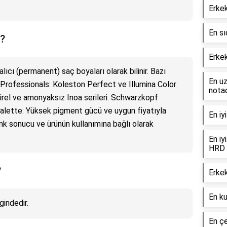
Erkek
En sı
i?
Erkek
alıcı (permanent) saç boyaları olarak bilinir. Bazı
En uz
a Professionals: Koleston Perfect ve Illumina Color
notad
ajirel ve amonyaksız Inoa serileri. Schwarzkopf
 Palette: Yüksek pigment gücü ve uygun fiyatıyla
En iy
n renk sonucu ve ürünün kullanımına bağlı olarak
En iy
HRD 
?
Erkek
En ku
gindedir.
En çe