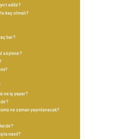
yırt edilir?
tu kaç olmalı?
?
kaç bar?
ıl söylenir?
?
 mi?
?
ü ne iş yapar?
rdir?
 bölümü ne zaman yayınlanacak?
lerdir?
şta nasıl?