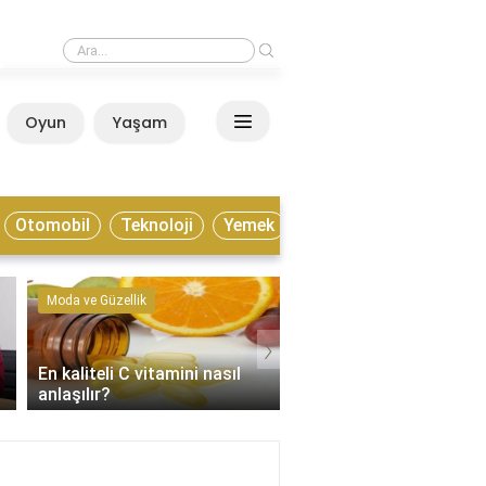
›
Estonya yaşamak için nasıl bir ülke?
Oyun
Yaşam
Anasayfa
Otomobil
Teknoloji
Yemek
Moda ve Güzellik
Kültür ve Sanat
›
En kaliteli C vitamini nasıl
Enstrümantal müzik tür
anlaşılır?
nelerdir?