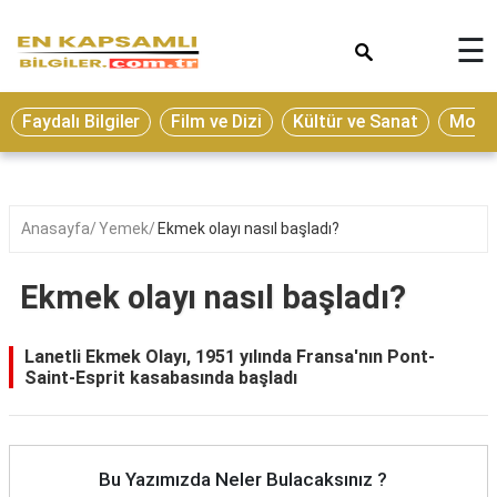
×
☰
Eğitim
Faydalı Bilgiler
Film ve Dizi
Kültür ve Sanat
Moda 
Ekonomi
Sağlık
Seyahat
Anasayfa
Yemek
Ekmek olayı nasıl başladı?
Spor
Ekmek olayı nasıl başladı?
Oyun
Yaşam
Lanetli Ekmek Olayı, 1951 yılında Fransa'nın Pont-
Saint-Esprit kasabasında başladı
Hukuk
Blog
Bu Yazımızda Neler Bulacaksınız ?