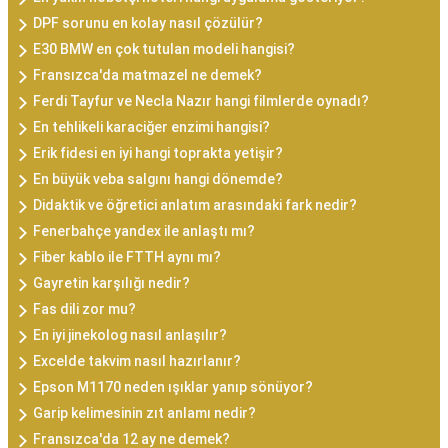
DPF sorunu en kolay nasıl çözülür?
E30 BMW en çok tutulan modeli hangisi?
Fransızca'da matmazel ne demek?
Ferdi Tayfur ve Necla Nazır hangi filmlerde oynadı?
En tehlikeli karaciğer enzimi hangisi?
Erik fidesi en iyi hangi toprakta yetişir?
En büyük veba salgını hangi dönemde?
Didaktik ve öğretici anlatım arasındaki fark nedir?
Fenerbahçe yandex ile anlaştı mı?
Fiber kablo ile FTTH aynı mı?
Gayretin karşılığı nedir?
Fas dili zor mu?
En iyi jinekolog nasıl anlaşılır?
Excelde takvim nasıl hazırlanır?
Epson M1170 neden ışıklar yanıp sönüyor?
Garip kelimesinin zıt anlamı nedir?
Fransızca'da 12 ay ne demek?