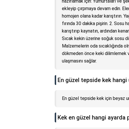
hazırlamak için: Yumurtaları ve şe
ekleyip çırpmaya devam edin. Elen
homojen olana kadar karıştırın. Y
fırında 30 dakika pişirin. 2. Sosu
karıştırıp kaynatın, ardından kenara
Sıcak kekin üzerine soğuk sosu dö
Malzemelerin oda sıcaklığında olm
dökmeden önce keki dilimlemek v
ulaşmasını sağlar.
En güzel tepside kek hangi u
En güzel tepside kek için beyaz un 
Kek en güzel hangi ayarda 