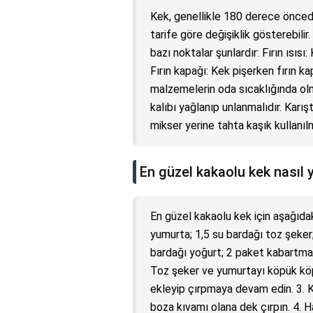
Kek, genellikle 180 derece önceden ı
tarife göre değişiklik gösterebili
bazı noktalar şunlardır: Fırın ısısı: 
Fırın kapağı: Kek pişerken fırın k
malzemelerin oda sıcaklığında olma
kalıbı yağlanıp unlanmalıdır. Karı
mikser yerine tahta kaşık kullanılm
En güzel kakaolu kek nasıl y
En güzel kakaolu kek için aşağıda
yumurta; 1,5 su bardağı toz şeker;
bardağı yoğurt; 2 paket kabartma t
Toz şeker ve yumurtayı köpük köpü
ekleyip çırpmaya devam edin. 3. K
boza kıvamı olana dek çırpın. 4. 