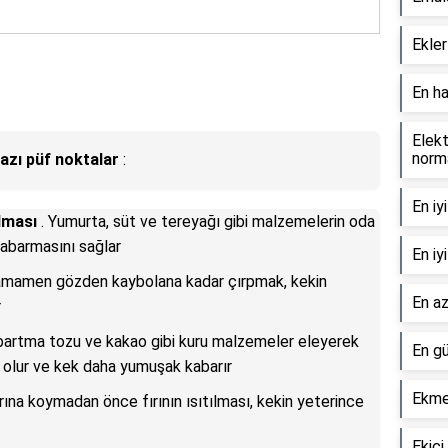
Ekler
En ha
Elekt
norm
azı püf noktalar
:
En iy
lması
. Yumurta, süt ve tereyağı gibi malzemelerin oda
kabarmasını sağlar
En iy
amamen gözden kaybolana kadar çırpmak, kekin
En az
r
abartma tozu ve kakao gibi kuru malzemeler eleyerek
En gü
 olur ve kek daha yumuşak kabarır
Ekme
ırına koymadan önce fırının ısıtılması, kekin yeterince
Ekici