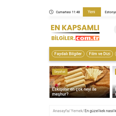
Yeni
in nasıl bir ülke?
Cumartesi 11:48
Estonya
Faydalı Bilgiler
Film ve Dizi
ve Hayvanlar
Seyahat
‹
Eskişehir en çok neyi ile
on çeşitleri nelerdir?
meşhur?
Anasayfa
Yemek
En güzel kek nasıl 