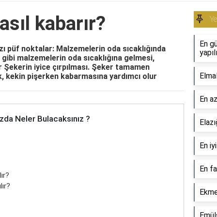
asıl kabarır?
Y
En gü
zı püf noktalar: Malzemelerin oda sıcaklığında
yapıl
 gibi malzemelerin oda sıcaklığına gelmesi,
r Şekerin iyice çırpılması. Şeker tamamen
Elmal
, kekin pişerken kabarmasına yardımcı olur
En az
zda Neler Bulacaksınız ?
Elazı
En iy
En fa
lır?
lır?
Ekmeğ
Emüls