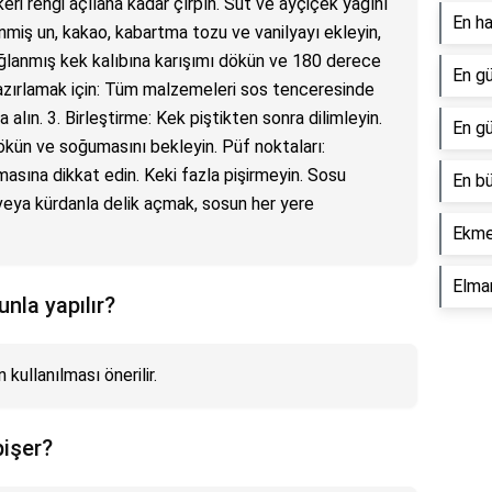
keri rengi açılana kadar çırpın. Süt ve ayçiçek yağını
En ha
miş un, kakao, kabartma tozu ve vanilyayı ekleyin,
ağlanmış kek kalıbına karışımı dökün ve 180 derece
En gü
 hazırlamak için: Tüm malzemeleri sos tenceresinde
 alın. 3. Birleştirme: Kek piştikten sonra dilimleyin.
En gü
kün ve soğumasını bekleyin. Püf noktaları:
asına dikkat edin. Keki fazla pişirmeyin. Sosu
En b
eya kürdanla delik açmak, sosun her yere
Ekme
Elma
nla yapılır?
kullanılması önerilir.
pişer?