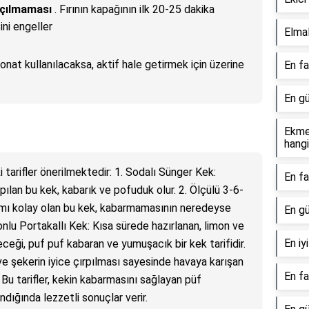
 açılmaması
. Fırının kapağının ilk 20-25 dakika
ni engeller
Elmal
nat kullanılacaksa, aktif hale getirmek için üzerine
En fa
En gü
Ekme
hangi
i tarifler önerilmektedir: 1. Sodalı Sünger Kek:
En fa
ılan bu kek, kabarık ve pofuduk olur. 2. Ölçülü 3-6-
nımı kolay olan bu kek, kabarmamasının neredeyse
En gü
monlu Portakallı Kek: Kısa sürede hazırlanan, limon ve
En iy
ceği, puf puf kabaran ve yumuşacık bir kek tarifidir.
ve şekerin iyice çırpılması sayesinde havaya karışan
En fa
 Bu tarifler, kekin kabarmasını sağlayan püf
ndığında lezzetli sonuçlar verir.