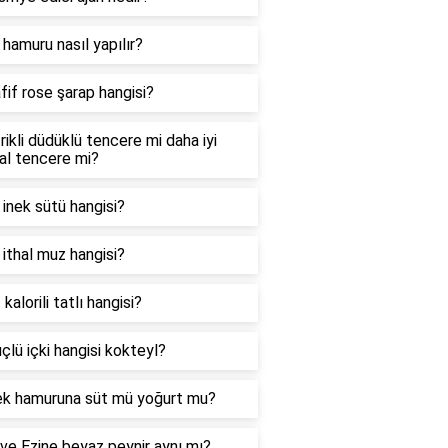
 hamuru nasıl yapılır?
fif rose şarap hangisi?
rikli düdüklü tencere mi daha iyi
al tencere mi?
i inek sütü hangisi?
i ithal muz hangisi?
 kalorili tatlı hangisi?
çlü içki hangisi kokteyl?
k hamuruna süt mü yoğurt mu?
 ve Ezine beyaz peynir aynı mı?