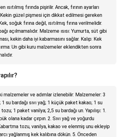
sıtılmış fırında pişirilir. Ancak, fırının ayarları
r. Kekin güzel pişmesi için dikkat edilmesi gereken
Kek, soğuk fırına değil, ısıtılmış fırına verilmelidir.
apağı açılmamalıdır. Malzeme ısısı: Yumurta, süt gibi
sı, kekin daha iyi kabarmasını sağlar. Kalıp: Kek
ştırma: Un gibi kuru malzemeler eklendikten sonra
alıdır.
apılır?
ki malzemeler ve adımlar izlenebilir: Malzemeler: 3
 1 su bardağı sıvı yağ; 1 küçük paket kakao; 1 su
ozu; 1 paket vanilya; 2,5 su bardağı un. Yapılışı: 1.
k olana kadar çırpın. 2. Sıvı yağ ve yoğurdu
abartma tozu, vanilya, kakao ve elenmiş unu ekleyip
Harcı yağlanmış kek kalıbına dökün. 5. Önceden