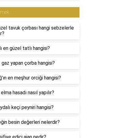
emek
zel tavuk çorbası hangi sebzelerle
ır?
ı en güzel tatlı hangisi?
 gaz yapan çorba hangisi?
ğ'ın en meşhur orciği hangisi?
i elma hasadı nasıl yapılır?
ydalı keçi peyniri hangisi?
in besin değerleri nelerdir?
ifiye edici ajan nedir?