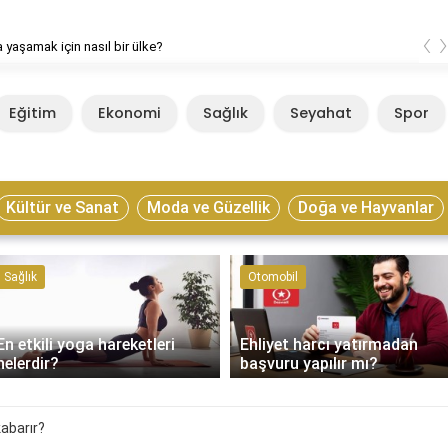
‹
 yaşamak için nasıl bir ülke?
Eğitim
Ekonomi
Sağlık
Seyahat
Spor
Kültür ve Sanat
Moda ve Güzellik
Doğa ve Hayvanlar
Sağlık
Otomobil
En etkili yoga hareketleri
Ehliyet harcı yatırmadan
nelerdir?
başvuru yapılır mı?
kabarır?