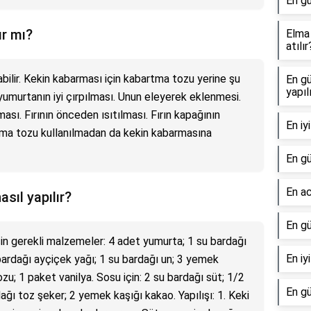
En gü
r mı?
Elma 
atılır
ilir. Kekin kabarması için kabartma tozu yerine şu
En gü
yapıl
 yumurtanın iyi çırpılması. Unun eleyerek eklenmesi.
sı. Fırının önceden ısıtılması. Fırın kapağının
En iy
ma tozu kullanılmadan da kekin kabarmasına
En gü
En ac
asıl yapılır?
En gü
için gerekli malzemeler: 4 adet yumurta; 1 su bardağı
En iy
bardağı ayçiçek yağı; 1 su bardağı un; 3 yemek
u; 1 paket vanilya. Sosu için: 2 su bardağı süt; 1/2
En gü
ağı toz şeker; 2 yemek kaşığı kakao. Yapılışı: 1. Keki