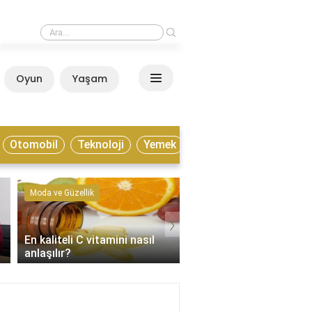
›
Estonya yaşamak için nasıl bir ülke?
Oyun
Yaşam
Anasayfa
Otomobil
Teknoloji
Yemek
Moda ve Güzellik
Kültür ve Sanat
›
En kaliteli C vitamini nasıl
Enstrümantal müzik tür
anlaşılır?
nelerdir?