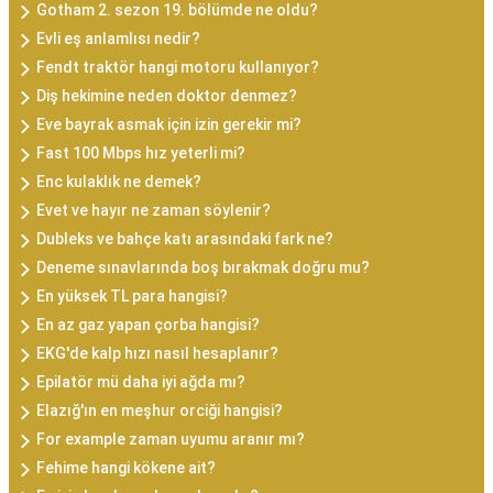
Gotham 2. sezon 19. bölümde ne oldu?
Evli eş anlamlısı nedir?
Fendt traktör hangi motoru kullanıyor?
Diş hekimine neden doktor denmez?
Eve bayrak asmak için izin gerekir mi?
Fast 100 Mbps hız yeterli mi?
Enc kulaklık ne demek?
Evet ve hayır ne zaman söylenir?
Dubleks ve bahçe katı arasındaki fark ne?
Deneme sınavlarında boş bırakmak doğru mu?
En yüksek TL para hangisi?
En az gaz yapan çorba hangisi?
EKG'de kalp hızı nasıl hesaplanır?
Epilatör mü daha iyi ağda mı?
Elazığ'ın en meşhur orciği hangisi?
For example zaman uyumu aranır mı?
Fehime hangi kökene ait?