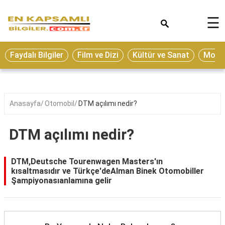
×
☰
Eğitim
Faydalı Bilgiler
Film ve Dizi
Kültür ve Sanat
Moda 
Ekonomi
Sağlık
Seyahat
Anasayfa
Otomobil
DTM açılımı nedir?
Spor
DTM açılımı nedir?
Oyun
Yaşam
DTM,Deutsche Tourenwagen Masters'ın
kısaltmasıdır ve Türkçe'deAlman Binek Otomobiller
Hukuk
Şampiyonasıanlamına gelir
Blog