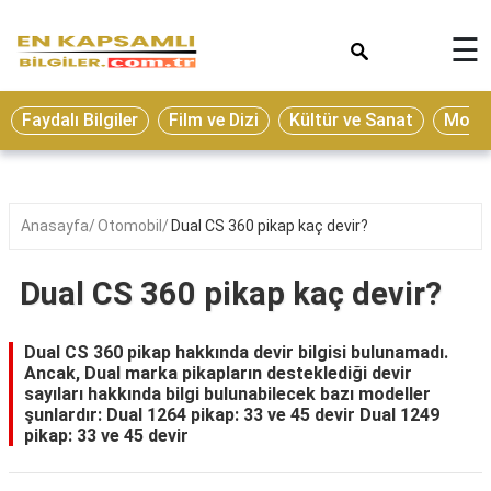
×
☰
Eğitim
Faydalı Bilgiler
Film ve Dizi
Kültür ve Sanat
Moda 
Ekonomi
Sağlık
Seyahat
Anasayfa
Otomobil
Dual CS 360 pikap kaç devir?
Spor
Dual CS 360 pikap kaç devir?
Oyun
Yaşam
Dual CS 360 pikap hakkında devir bilgisi bulunamadı.
Ancak, Dual marka pikapların desteklediği devir
Hukuk
sayıları hakkında bilgi bulunabilecek bazı modeller
şunlardır: Dual 1264 pikap: 33 ve 45 devir Dual 1249
Blog
pikap: 33 ve 45 devir