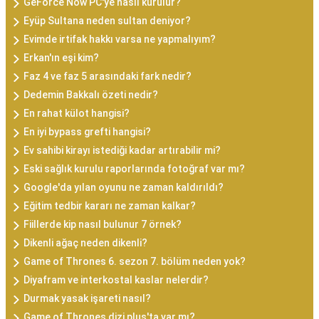
GeForce Now PC'ye nasıl kurulur?
Eyüp Sultana neden sultan deniyor?
Evimde irtifak hakkı varsa ne yapmalıyım?
Erkan'ın eşi kim?
Faz 4 ve faz 5 arasındaki fark nedir?
Dedemin Bakkalı özeti nedir?
En rahat külot hangisi?
En iyi bypass grefti hangisi?
Ev sahibi kirayı istediği kadar artırabilir mi?
Eski sağlık kurulu raporlarında fotoğraf var mı?
Google'da yılan oyunu ne zaman kaldırıldı?
Eğitim tedbir kararı ne zaman kalkar?
Fiillerde kip nasıl bulunur 7 örnek?
Dikenli ağaç neden dikenli?
Game of Thrones 6. sezon 7. bölüm neden yok?
Diyafram ve interkostal kaslar nelerdir?
Durmak yasak işareti nasıl?
Game of Thrones dizi plus'ta var mı?